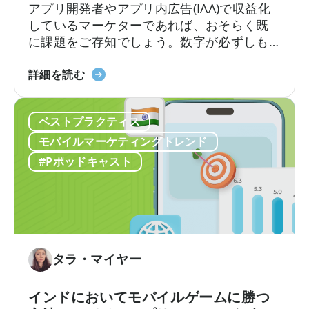
に
アプリ開発者やアプリ内広告(IAA)で収益化
つ
しているマーケターであれば、おそらく既
い
に課題をご存知でしょう。数字が必ずしも
て：
一致しない場合、広告収益を正確に計算す
収
「ア
るにはどうすればよいのでしょうか？ある
詳細を読む
益
プ
ダッシュボードでは広告収益が5万ドルと表
性
リ
示されるのに、別のダッシュボードでは4万
の
ベストプラクティス
内
8千ドルと表示されるかもしれません。広告
高
広
メディエーションプラットフォームは1つの
モバイルマーケティングトレンド
い
告
数字を報告しますが、広告…
#Pポッドキャスト
フ
の
リ
収
ー・
益
ト
計
ゥ・
算
プ
方
タラ・マイヤー
レ
法：
イ
実
インドにおいてモバイルゲームに勝つ
の
績