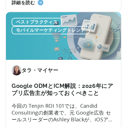
「モ
す。加速し続けるコンテンツサイクルに追
詳細を読む
バ
いつこうとしながら、複数のプラットフォ
イ
ームにわたるコンテンツのアイデア出し、
ベストプラクティス
ル
スクリプト作成、編集、公開を手作業で行
マ
っているのです。
モバイルマーケティングトレンド
ー
ケ
テ
ィ
ン
グ
タラ・マイヤー
に
お
Google ODMとICM解説：2026年にア
い
プリ広告主が知っておくべきこと
て
OpenClaw
今回の Tenjin ROI 101では、Candid
と
Consultingの創業者で、元 Google広告 セ
AI
ールスリーダーのAshley Blackが、iOSアプ
を
リ広告で最も誤解されがちな用語のいくつ