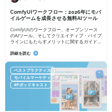
場
で
ComfyUIワークフロー：2026年にモバ
成
イルゲームを成長させる無料AIツール
功
す
ComfyUIのワークフロー、オープンソース
る
のAIツール、そしてクリエイティブ・パイプ
方
ラインにもたらすメリットに関するガイド
法：
モバイルゲームスタジオでは、中国を起点
モ
ComfyUI
に静かな革命が起きています。 現地のチー
詳細を読む
バ
の
ムは、オープンソースのAIツールを活用する
イ
ワ
ことで、人員を増やさずにユーザー獲得
ル
ベストプラクティス
ー
（UA）を10倍に拡大しています。こうした
ア
ク
迅速にスケールできるチームは、何百もの
モバイルマーケティングトレンド
プ
フ
広告クリエイティブをテストしており...
#Pポッドキャスト
リ
ロ
の
ー
ロ
に
ー
つ
カ