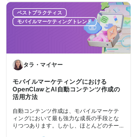
選
使いこなせないプラットフォームに料金を
開
ベストプラクティス
び
支払ったり、来るはずのないサポートを待
発
方：
ち続けることになります。契約後、あちこ
者
モバイルマーケティングトレンド
避
ちで予期せぬコストが発生するかもしれま
向
け
せん。
け
る
ガ
べ
イ
き
ド」
9
タラ・マイヤー
に
つ
つ
の
い
モバイルマーケティングにおける
間
て
OpenClawとAI自動コンテンツ作成の
違
活用方法
い」
に
自動コンテンツ作成は、モバイルマーケテ
つ
ィングにおいて最も強力な成長の手段とな
い
りつつあります。しかし、ほとんどのチー
て
ムは依然として旧来の方法で行っていま