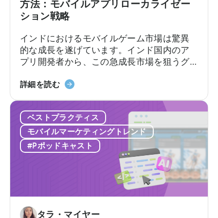
方法：モバイルアプリローカライゼー
ビ
あ
ション戦略
ジ
る
ネ
フ
インドにおけるモバイルゲーム市場は驚異
ス
レ
的な成長を遂げています。インド国内のア
モ
ー
プリ開発者から、この急成長市場を狙うグ
デ
ム
ローバルなデベロッパーまで、モバイルア
ル」
ワ
「イ
プリのローカライゼーションと消費者動向
詳細を読む
ー
ン
を理解することが極めて重要です。
ク」
ド
に
ベストプラクティス
の
つ
モ
モバイルマーケティングトレンド
い
バ
#Pポッドキャスト
て
イ
ル
ゲ
ー
ム
市
タラ・マイヤー