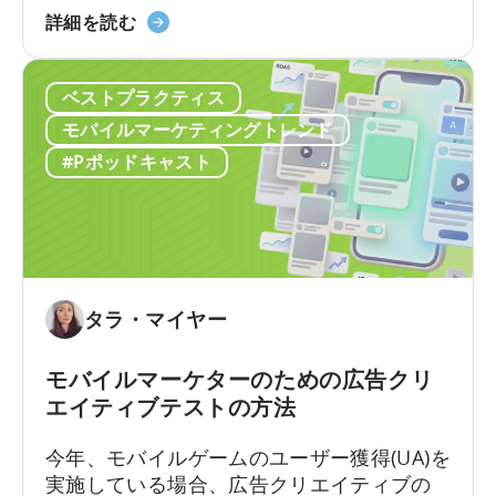
活
「Google
かを解説します。Google社内で約10年、そ
詳細を読む
用
の
のうち6年はアプリ広告セールスチームを率
し
ODM
いた経験を持つAshleyは、なかなか得難い
た
ベストプラクティス
と
視点を共有します。彼女はこれらのプロダ
自
ICM
クトがどのように構築されたか、そしてそ
モバイルマーケティングトレンド
動
に
れらが実際の世界でどのように機能するか
#Pポッドキャスト
コ
つ
を知っているのです。
ン
い
テ
て：
ン
2026
ツ
年
作
に
タラ・マイヤー
成
ア
を
プ
モバイルマーケターのための広告クリ
ど
リ
エイティブテストの方法
の
広
よ
告
今年、モバイルゲームのユーザー獲得(UA)を
う
主
実施している場合、広告クリエイティブの
に