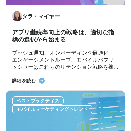
導
告
入
収
す
入
タラ・マイヤー
べ
ア
き
ト
アプリ継続率向上の戦略は、適切な指
10
リ
標の選択から始まる
の
ビ
理
ュ
プッシュ通知。オンボーディング最適化。
由
ー
エンゲージメントループ。モバイルパブリ
シ
ッシャーはこれらのリテンション戦略を熟
ョ
知しています。
ン
ア
詳細を読む
の
プ
違
リ
い
ベストプラクティス
の
リ
モバイルマーケティングトレンド
テ
ン
シ