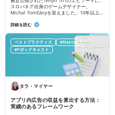
最近公開されたTenjin 101のエピソードに、
エ
スロバキア出身のゲームデザイナー、
イ
Michal Tomčányを迎えました。10年以上に
テ
わたりF2P（Free-to-Play）ゲームの開発に
ィ
「F2P
携わってきた彼が、モバイルゲーム業界で
詳細を読む
ブ
ゲ
最も重要でありながら誤解されがちな概念
テ
ー
の一つ、
「ユニット・エコノミクス（単位
ス
ベストプラクティス
#Metrics
ム
経済）」
について、わかりやすく解説して
ト
の
#Pポッドキャスト
くださいました。
の
ユ
実
ニ
施
ッ
方
ト
法
エ
に
コ
タラ・マイヤー
つ
ノ
い
ミ
アプリ内広告の収益を算出する方法：
て
ク
実績のあるフレームワーク
ス