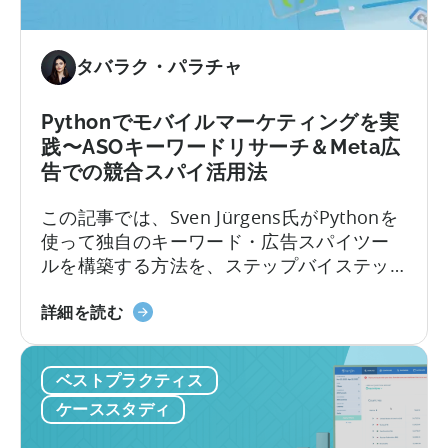
ョ
ン
戦
タバラク・パラチャ
略
は
Pythonでモバイルマーケティングを実
適
践〜ASOキーワードリサーチ＆Meta広
切
告での競合スパイ活用法
な
指
この記事では、Sven Jürgens氏がPythonを
標
使って独自のキーワード・広告スパイツー
の
ルを構築する方法を、ステップバイステッ
選
プで解説します。コーディング経験がなく
択
モ
ても大丈夫です。この記事のポイントは以
詳細を読む
か
バ
下のとおりです。競争の激しいアプリスト
ら
イ
アでアプリに注目してもらったり、効果的
始
ベストプラクティス
ル
な広告を掲載したりするには、運だけでは
ま
マ
不十分です。しかし、Pythonのようなツー
ケーススタディ
る
ー
ルを使えば…