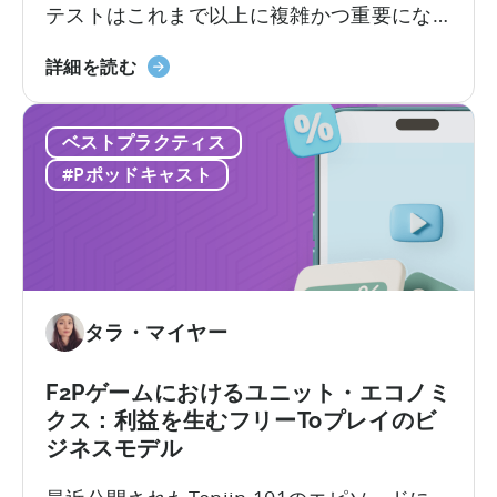
が
テストはこれまで以上に複雑かつ重要にな
活
知
っています。クリエイティブ競争は現実の
用
っ
モ
ものとなっています。新たな課題は、十分
詳細を読む
す
て
バ
な数のクリエイティブを制作することでは
る
お
イ
なく、それらを適切にテストし、最良のも
か」
く
ベストプラクティス
ル
のを選別できるかどうかです。最近の…
に
べ
マ
#Pポッドキャスト
つ
き
ー
い
こ
ケ
て
と」
タ
ー
の
た
タラ・マイヤー
め
の
F2Pゲームにおけるユニット・エコノミ
広
クス：利益を生むフリーToプレイのビ
告
ジネスモデル
ク
リ