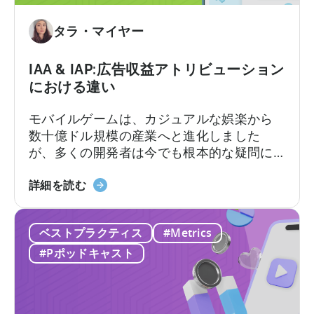
料
テ
の
ィ
タラ・マイヤー
AI
ブ
ツ
に
IAA & IAP:広告収益アトリビューション
ー
つ
における違い
ル
い
て：
モバイルゲームは、カジュアルな娯楽から
今
数十億ドル規模の産業へと進化しました
す
が、多くの開発者は今でも根本的な疑問に
ぐ
直面しています。それは「モバイルゲーム
AI
IAA
はどのように収益を上げるのか?」という問
詳細を読む
ワ
と
いです。その答えは、2つの重要な収益化モ
ー
IAP
デル、すなわちアプリ内広告とアプリ内課
ク
ベストプラクティス
#Metrics
に
金、つまりIAAとIAPを理解し、それらを効
フ
つ
果的に活用できるかどうかにかかっていま
#Pポッドキャスト
ロ
い
す。
ー
て
を
広