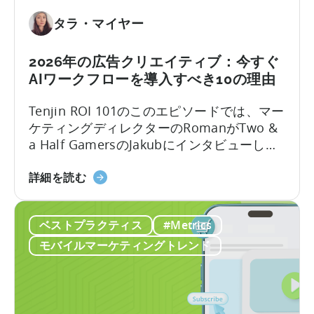
い
ラ
て：
タラ・マイヤー
イ
2026
ズ
年
2026年の広告クリエイティブ：今すぐ
戦
に
AIワークフローを導入すべき10の理由
略」
モ
に
バ
Tenjin ROI 101のこのエピソードでは、マー
つ
イ
ケティングディレクターのRomanがTwo &
い
ル
a Half GamersのJakubにインタビューし、
て
ゲ
モバイルゲーム広告の地殻変動について議
ー
2026
論します。Jakubはユーザー獲得と広告クリ
詳細を読む
ム
年
エイティブ制作における豊富な経験を持っ
を
の
ています。
成
ベストプラクティス
#Metrics
広
長
告
モバイルマーケティングトレンド
さ
ク
せ
リ
る
エ
無
イ