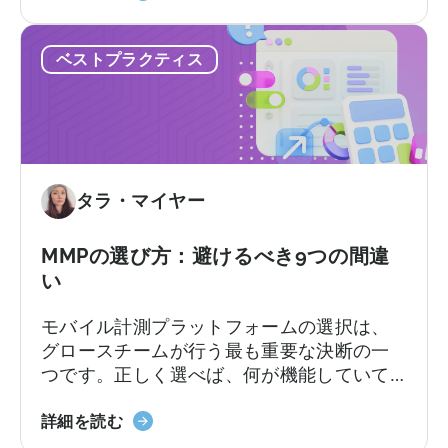
SDK
しかし、その利便性には「幻覚」という隠
統
れた代償が伴います。 問題はここにありま
ベストプラクティス
合
す。LLMにモバイルSDKの統合を依頼する
に
と、あなたは…….
お
け
る
AI
タラ・マイヤー
ア
シ
ス
MMPの選び方：避けるべき9つの間違
タ
い
ン
モバイル計測プラットフォームの選択は、
ト
グロースチームが行う最も重要な決断の一
の
つです。正しく選べば、何が機能していて
活
何が機能していないのか、次にどこに予算
用
「MMP
を配分すべきかが明確になります。しか
詳細を読む
方
の
し、間違った選択をすると、チーム全員が
法：