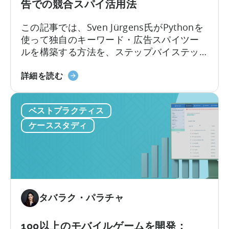
告での競合スパイ活用法
な
指
この記事では、Sven Jürgens氏がPythonを
標
使って独自のキーワード・広告スパイツー
の
ルを構築する方法を、ステップバイステッ
選
プで解説します。コーディング経験がなく
択
モ
ても大丈夫です。この記事のポイントは以
詳細を読む
か
バ
下のとおりです。競争の激しいアプリスト
ら
イ
アでアプリに注目してもらったり、効果的
始
ベストプラクティス
ル
な広告を掲載したりするには、運だけでは
ま
マ
不十分です。しかし、Pythonのようなツー
ケーススタディ
る
ー
ルを使えば…
ケ
テ
ィ
ン
グ
タバラク・パラチャ
の
た
100以上のモバイルゲームを開発：