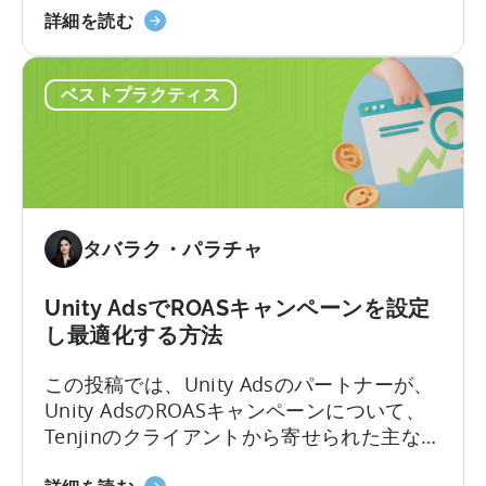
を
モ
て重要です。GoogleのMariusz Gąsiewski
詳細を読む
利
バ
氏と対談し、ゲーム収益に関する最新デー
用
イ
タについて議論いたしました。信じられな
し
ベストプラクティス
ル
いかもしれませんが、広告収益の可能性は
て
ゲ
かなり明るいようです。
9
ー
ヶ
ム
月
に
で
お
イ
タバラク・パラチャ
け
ン
る
ス
広
Unity AdsでROASキャンペーンを設定
ト
告
し最適化する方法
ー
収
ル
この投稿では、Unity Adsのパートナーが、
入
数
Unity AdsのROASキャンペーンについて、
に
を
Tenjinのクライアントから寄せられた主な質
つ
2900%
問にお答えします。様々なキャンペーンタ
い
増