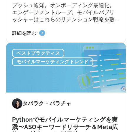
理
ュ
プッシュ通知。オンボーディング最適化。
由
ー
エンゲージメントループ。モバイルパブリ
シ
ッシャーはこれらのリテンション戦略を熟
ョ
知しています。
ン
ア
詳細を読む
の
プ
違
リ
い
ベストプラクティス
の
リ
モバイルマーケティングトレンド
テ
ン
シ
ョ
ン
戦
タバラク・パラチャ
略
は
Pythonでモバイルマーケティングを実
適
践〜ASOキーワードリサーチ＆Meta広
切