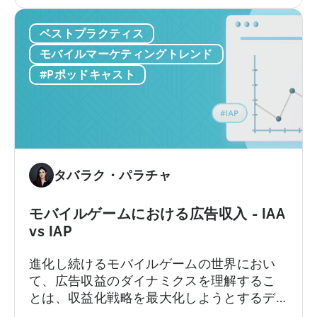
キ
たかをご紹介します。
対
ス
的
ベストプラクティス
タ
ン
モバイルマーケティングトレンド
の
#Pポッドキャスト
モ
バ
イ
ル
ゲ
ー
タバラク・パラチャ
ム
ス
モバイルゲームにおける広告収入 - IAA
タ
vs IAP
ジ
オ
進化し続けるモバイルゲームの世界におい
が
て、広告収益のダイナミクスを理解するこ
天
とは、収益化戦略を最大化しようとするデ
神
ベロッパーやパブリッシャーにとって極め