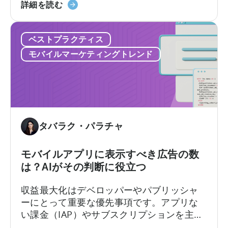
報
方
詳細を読む
酬
法
型
に
ベストプラクティス
広
つ
告
い
モバイルマーケティングトレンド
101：
て
実
証
済
み
の
タバラク・パラチャ
ベ
ス
モバイルアプリに表示すべき広告の数
ト
は？AIがその判断に役立つ
プ
ラ
収益最大化はデベロッパーやパブリッシャ
ク
ーにとって重要な優先事項です。アプリな
テ
い課金（IAP）やサブスクリプションを主な
ィ
マネタイズ戦略としているデベロッパーに