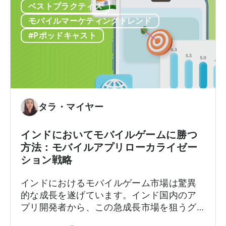
の
ベストプラクティス
内
8千ドルと表示されるかもしれません。広告
高
広
メディエーションプラットフォームは1つの
モバイルマーケティングトレンド
い
告
数字を報告しますが、広告…
#Pポッドキャスト
フ
の
リ
収
ー・
益
ト
計
ゥ・
算
プ
方
タラ・マイヤー
レ
法：
イ
実
インドにおいてモバイルゲームに勝つ
の
績
方法：モバイルアプリローカライゼー
ビ
あ
ション戦略
ジ
る
ネ
フ
インドにおけるモバイルゲーム市場は驚異
ス
レ
的な成長を遂げています。インド国内のア
モ
ー
プリ開発者から、この急成長市場を狙うグ
デ
ム
ローバルなデベロッパーまで、モバイルア
ル」
ワ