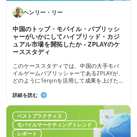
マ
は
広
ー
ど
告
ヘンリー・リー
ケ
の
に
テ
よ
つ
中国のトップ・モバイル・パブリッシ
ィ
う
い
ャーがいかにしてハイブリッド・カジ
ン
に
て：
ュアル市場を開拓したか - ZPLAYのケ
グ
天
ク
ーススタディ
に
神
リ
活
を
エ
このケーススタディでは、中国の大手モバ
用
利
イ
イルゲームパブリッシャーであるZPLAYが、
す
用
タ
どのようにTenjinを活用して成果を上げたか
る
し
ー
をご紹介します： ZPLAYについて 北京で設
方
て
の
中
立されたZPLAYは、世界中で数百万ダウンロ
詳細を読む
法
成
た
国
ードを達成した世界有数のモバイルゲーム
長
め
の
パブリッシャーです。同社は、世界的に認
を
の
ベストプラクティス
ト
知されたゲームポートフォリオを擁し、複
促
ス
ッ
数の地域でプレゼンスを拡大しています。
モバイルマーケティングトレンド
進
パ
プ・
レポート
し
ー