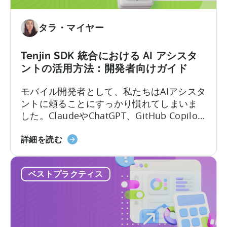
タラ・マイヤー
Tenjin SDK 統合における AI アシスタ
ントの活用方法：開発者向けガイド
モバイル開発者として、私たちはAIアシスタ
ントに頼ることにすっかり慣れてしまいま
した。ClaudeやChatGPT、GitHub Copilot
を開き、作りたいものを説明すれば、数秒
「Tenjin
のうちに動作するコードが手に入ります。
詳細を読む
SDK
しかし、その利便性には「幻覚」という隠
統
れた代償が伴います。 問題はここにありま
ベストプラクティス
合
す。LLMにモバイルSDKの統合を依頼する
に
と、あなたは…….
お
け
る