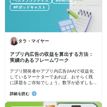
ベストプラクティス
#Metrics
ム
経済）」
について、わかりやすく解説して
ト
の
#Pポッドキャスト
くださいました。
の
ユ
実
ニ
施
ッ
方
ト
法
エ
に
コ
タラ・マイヤー
つ
ノ
い
ミ
アプリ内広告の収益を算出する方法：
て
ク
実績のあるフレームワーク
ス
に
アプリ開発者やアプリ内広告(IAA)で収益化
つ
しているマーケターであれば、おそらく既
い
に課題をご存知でしょう。数字が必ずしも
て：
一致しない場合、広告収益を正確に計算す
収
「ア
るにはどうすればよいのでしょうか？ある
詳細を読む
益
プ
ダッシュボードでは広告収益が5万ドルと表
性
リ
示されるのに、別のダッシュボードでは4万