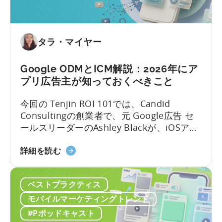
テ
ィ
ン
グ
タラ・マイヤー
に
お
Google ODMとICM解説：2026年にア
い
プリ広告主が知っておくべきこと
て
OpenClaw
今回の Tenjin ROI 101では、Candid
と
Consultingの創業者で、元 Google広告 セ
AI
ールスリーダーのAshley Blackが、iOSアプ
を
リ広告で最も誤解されがちな用語のいくつ
活
「Google
かを解説します。Google社内で約10年、そ
詳細を読む
用
の
のうち6年はアプリ広告セールスチームを率
し
ODM
いた経験を持つAshleyは、なかなか得難い
た
ベストプラクティス
と
視点を共有します。彼女はこれらのプロダ
自
ICM
クトがどのように構築されたか、そしてそ
モバイルマーケティングトレンド
動
に
れらが実際の世界でどのように機能するか
#Pポッドキャスト
コ
つ