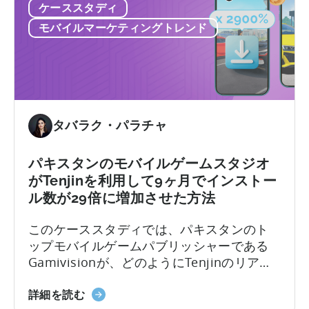
て：
ア
ケーススタディ
の
デ
プ
モバイルマーケティングトレンド
ケ
ー
リ
ー
タ、
の
ス
ト
リ
ス
レ
テ
タ
ン
ン
デ
ド、
シ
タバラク・パラチャ
ィ
市
ョ
に
場
ン
パキスタンのモバイルゲームスタジオ
つ
分
に
がTenjinを利用して9ヶ月でインストー
い
析
つ
て
ル数が29倍に増加させた方法
い
て
このケーススタディでは、パキスタンのト
絶
ップモバイルゲームパブリッシャーである
対
Gamivisionが、どのようにTenjinのリアル
的
タイムダッシュボード、戦略的成長サポー
と
パ
ト、価格設定を活用してビジネスを拡大し
詳細を読む
相