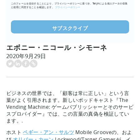
このフォームを送信することにより、プライバシーポリシーに基づき、Tenjinによる個人データの収集
ア
と処理に同意することを確認します。
プライバシーポリシー
ド
レ
ス
を
入
エボニー・ニコール・シモーネ
力
2020年9月29日
(必
須)
ビジネスの世界では、「顧客は常に正しい」という言
葉がよく引用されます。新しいポッドキャスト『The
Vending Machine: ゲームパブリッシャーとそのサービ
スプロバイダー』では、この言葉の真偽を検証してい
ます。.
ホスト
ペギー・アン・サルツ
Mobile Grooveの、およ
び
オリバー・カーン
Lockwood/Target Gamesが、イ