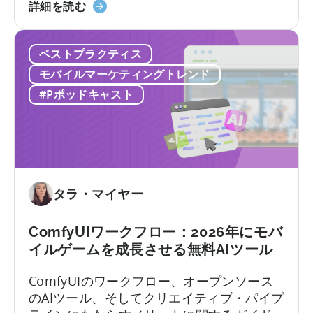
「イ
プリのローカライゼーションと消費者動向
詳細を読む
ー
ン
を理解することが極めて重要です。
ク」
ド
に
ベストプラクティス
の
つ
モ
モバイルマーケティングトレンド
い
バ
#Pポッドキャスト
て
イ
ル
ゲ
ー
ム
市
タラ・マイヤー
場
で
ComfyUIワークフロー：2026年にモバ
成
イルゲームを成長させる無料AIツール
功
す
ComfyUIのワークフロー、オープンソース
る
のAIツール、そしてクリエイティブ・パイプ
方