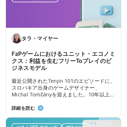
つ
き
ー
い
こ
ケ
て
と」
タ
ー
の
た
タラ・マイヤー
め
の
F2Pゲームにおけるユニット・エコノミ
広
クス：利益を生むフリーToプレイのビ
告
ジネスモデル
ク
リ
最近公開されたTenjin 101のエピソードに、
エ
スロバキア出身のゲームデザイナー、
イ
Michal Tomčányを迎えました。10年以上に
テ
わたりF2P（Free-to-Play）ゲームの開発に
ィ
「F2P
携わってきた彼が、モバイルゲーム業界で
詳細を読む
ブ
ゲ
最も重要でありながら誤解されがちな概念
テ
ー
の一つ、
「ユニット・エコノミクス（単位
ス