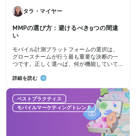
AI
タラ・マイヤー
ア
シ
ス
MMPの選び方：避けるべき9つの間違
タ
い
ン
モバイル計測プラットフォームの選択は、
ト
グロースチームが行う最も重要な決断の一
の
つです。正しく選べば、何が機能していて
活
何が機能していないのか、次にどこに予算
用
「MMP
を配分すべきかが明確になります。しか
詳細を読む
方
の
し、間違った選択をすると、チーム全員が
法：
選
使いこなせないプラットフォームに料金を
開
ベストプラクティス
び
支払ったり、来るはずのないサポートを待
発
方：
ち続けることになります。契約後、あちこ
者
モバイルマーケティングトレンド
避
ちで予期せぬコストが発生するかもしれま
向
け
せん。
け
る
ガ
べ