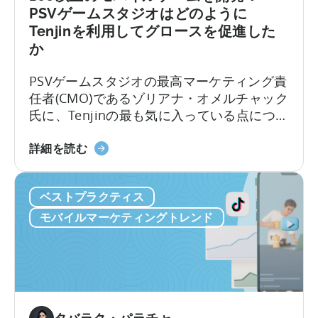
め
PSVゲームスタジオはどのように
の
Tenjinを利用してグロースを促進した
Python
か
の
使
PSVゲームスタジオの最高マーケティング責
い
任者(CMO)であるゾリアナ・オメルチャック
方
氏に、Tenjinの最も気に入っている点につい
に
てお話を伺いました。以下のインタビュー
つ
100
では、彼女のチームがTenjinダッシュボード
詳細を読む
い
を
をどのように活用して100以上のアプリをス
て：
超
ケールさせているのか、その舞台裏を語っ
Python
ベストプラクティス
え
てくれます。このインタビューでは、以下
を
る
のことを学ぶことができます。1. PSVが追
モバイルマーケティングトレンド
モ
モ
跡している主要な指標とKPI…
バ
バ
イ
イ
ル
ル
マ
ゲ
ー