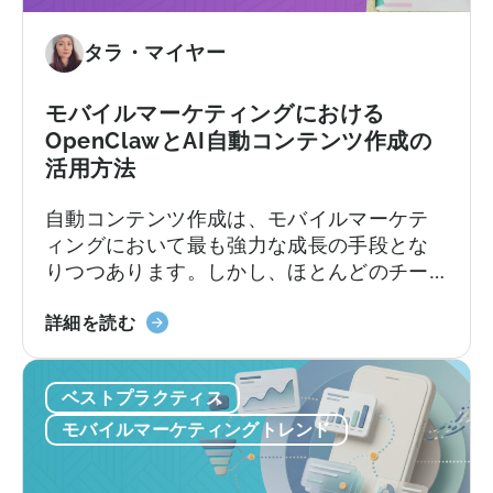
イ
き
ド」
9
タラ・マイヤー
に
つ
つ
の
い
モバイルマーケティングにおける
間
て
OpenClawとAI自動コンテンツ作成の
違
活用方法
い」
に
自動コンテンツ作成は、モバイルマーケテ
つ
ィングにおいて最も強力な成長の手段とな
い
りつつあります。しかし、ほとんどのチー
て
ムは依然として旧来の方法で行っていま
「モ
す。加速し続けるコンテンツサイクルに追
詳細を読む
バ
いつこうとしながら、複数のプラットフォ
イ
ームにわたるコンテンツのアイデア出し、
ベストプラクティス
ル
スクリプト作成、編集、公開を手作業で行
マ
っているのです。
モバイルマーケティングトレンド
ー
ケ