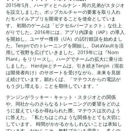
2015年5月、ハーディとヘルナン・周の兄弟がスタジオ
を設立しました。ポップカルチャーの要素を取り入れ
たモバイルアプリを開発することを使命としていま
す。 初期のゲームは「ピクセルパーフェクト」な仕上
がりでした。2016年には、アプリ内課金（IAP）の導入
を開始し、ユーザー獲得（UA）の試行錯誤を始めまし
た。Tenjinでのトレーニングを開始し、DataVaultを活
用して視野を広げていきました。2019年には『Nom
Plant』をリリースし、ハーグでチームの拡大に乗り出
しました。 Herdjieとチームは、引き続きTenjin（現在
は開発者向け）のサポートを受けながら、未来を見据
え続けています。願わくば、「マテウスからの電話が
もう少し増える」ことを期待しています。‘
テンジンがラッキー・キャット・スタジオとの関係
や、同社からのさらなるトレーニングの要望をどのよ
うに捉えているか尋ねられた際、マテウスは次のよう
に答えた。「私たちはこのような関係をとても大切に
しています。 時間がかかるかもしれないことは承知し
ています。だからこそ、無料プランを用意し、多くの