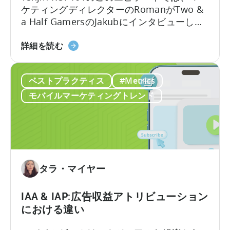
つ
イ
ケティングディレクターのRomanがTwo &
い
ル
a Half GamersのJakubにインタビューし、
て
ゲ
モバイルゲーム広告の地殻変動について議
ー
2026
論します。Jakubはユーザー獲得と広告クリ
詳細を読む
ム
年
エイティブ制作における豊富な経験を持っ
を
の
ています。
成
ベストプラクティス
#Metrics
広
長
告
モバイルマーケティングトレンド
さ
ク
せ
リ
る
エ
無
イ
料
テ
の
ィ
タラ・マイヤー
AI
ブ
ツ
に
IAA & IAP:広告収益アトリビューション
ー
つ
における違い
ル
い