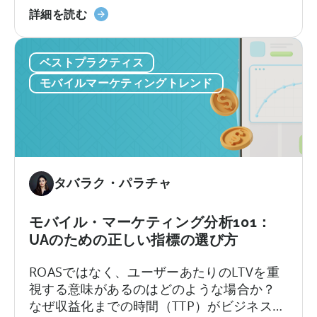
ス
モ
とって、IAA（アプリ内広告）を増やすこと
詳細を読む
で
バ
は難しい選択かもしれません。を広告を増
立
イ
やすことは、有料ユーザーを失う可能性が
ち
ベストプラクティス
ル
あるため、難しい選択となり得ます。
上
ア
モバイルマーケティングトレンド
げ
プ
と
リ
拡
に
大
表
を
示
実
す
タバラク・パラチャ
現』
べ
に
き
モバイル・マーケティング分析101：
つ
広
UAのための正しい指標の選び方
い
告
て
の
ROASではなく、ユーザーあたりのLTVを重
数
視する意味があるのはどのような場合か？
は？
なぜ収益化までの時間（TTP）がビジネスに