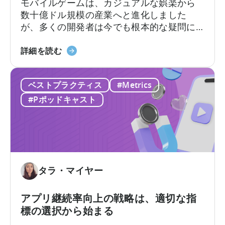
て：
モバイルゲームは、カジュアルな娯楽から
今
数十億ドル規模の産業へと進化しました
す
が、多くの開発者は今でも根本的な疑問に
ぐ
直面しています。それは「モバイルゲーム
AI
IAA
はどのように収益を上げるのか?」という問
詳細を読む
ワ
と
いです。その答えは、2つの重要な収益化モ
ー
IAP
デル、すなわちアプリ内広告とアプリ内課
ク
ベストプラクティス
#Metrics
に
金、つまりIAAとIAPを理解し、それらを効
フ
つ
果的に活用できるかどうかにかかっていま
#Pポッドキャスト
ロ
い
す。
ー
て
を
広
導
告
入
収
す
入
タラ・マイヤー
べ
ア
き
ト
アプリ継続率向上の戦略は、適切な指
10
リ
標の選択から始まる
の
ビ