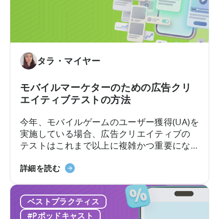
を知っているのです。
ン
い
テ
て：
ン
2026
ツ
年
作
に
タラ・マイヤー
成
ア
を
プ
モバイルマーケターのための広告クリ
ど
リ
エイティブテストの方法
の
広
よ
告
今年、モバイルゲームのユーザー獲得(UA)を
う
主
実施している場合、広告クリエイティブの
に
が
テストはこれまで以上に複雑かつ重要にな
活
知
っています。クリエイティブ競争は現実の
用
っ
モ
ものとなっています。新たな課題は、十分
詳細を読む
す
て
バ
な数のクリエイティブを制作することでは
る
お
イ
なく、それらを適切にテストし、最良のも
か」
く
ベストプラクティス
ル
のを選別できるかどうかです。最近の…
に
べ
マ
#Pポッドキャスト