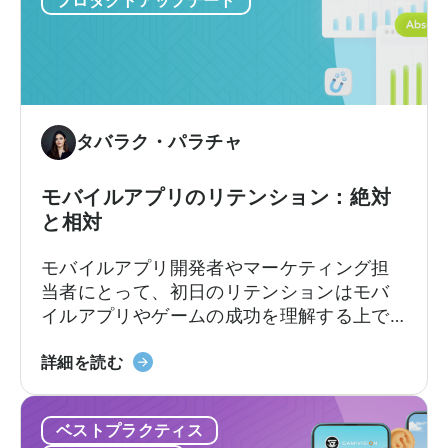
ブ
お
リ
け
ッ
る
ド・
モ
カ
バ
ジ
イ
タバラク・パラチャ
ュ
ル
ア
ゲ
モバイルアプリのリテンション：絶対
ル
ー
と相対
市
ム
場
の
モバイルアプリ開発者やマーケティング担
を
現
当者にとって、初日のリテンションはモバ
開
状
イルアプリやゲームの成功を理解する上で
拓
2025
最も重要な指標の1つです。
し
年
モ
詳細を読む
た
に
バ
か
つ
イ
-
い
ベストプラクティス
ル
ZPLAY