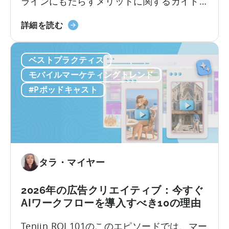
ラインにもたらすメリットに関するガイド
法：
モバイルゲームスタジオでは、中国を起点
モ
ComfyUI
に静かな革命が起きています。 現地のチー
詳細を読む
バ
の
ムは、オープンソースのAIツールを活用する
イ
ワ
ことで、人員を増やさずにユーザー獲得
ル
ベストプラクティス
ー
（UA）を10倍に拡大しています。こうした
ア
ク
迅速にスケールできるチームは、何百もの
モバイルマーケティングトレンド
プ
フ
広告クリエイティブをテストしており...
#Pポッドキャスト
リ
ロ
の
ー
ロ
に
ー
つ
カ
い
ラ
て：
タラ・マイヤー
イ
2026
ズ
年
2026年の広告クリエイティブ：今すぐ
戦
に
AIワークフローを導入すべき10の理由
略」
モ
に
バ
Tenjin ROI 101のこのエピソードでは、マー