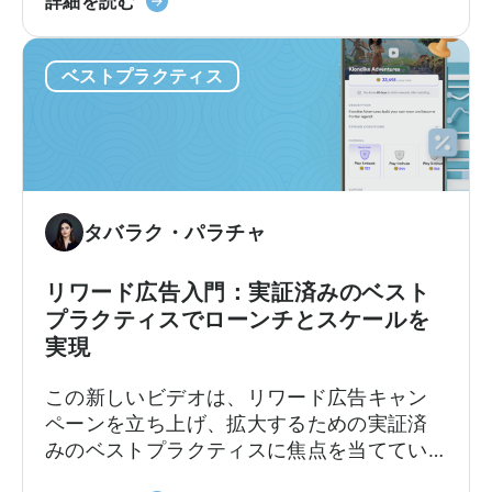
Unity
イプ、セットアップを成功させるための戦
詳細を読む
て
加
Ads
略、パフォーマンスを向上させるための実
-
さ
で
証済みの最適化テクニックをカバーしま
IAA
せ
ベストプラクティス
ROAS
す。Unity Adsを初めてご利用になる方に
vs
た
キ
も、使い慣れた方にも、
ROAS広告 キャンペ
IAP
方
ャ
ーン
を向上させるための貴重なインサイト
法
ン
と戦略を提供します。
に
ペ
つ
ー
い
タバラク・パラチャ
ン
て
を
設
リワード広告入門：実証済みのベスト
定
プラクティスでローンチとスケールを
し
実現
最
この新しいビデオは、リワード広告キャン
適
ペーンを立ち上げ、拡大するための実証済
化
みのベストプラクティスに焦点を当ててい
す
ます。
る