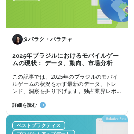
モ
た
ク
バ
か？
広
イ
告
ル・
と
パ
ベ
ブ
タバラク・パラチャ
ス
リ
ト
ッ
2025年ブラジルにおけるモバイルゲー
プ
シ
ムの現状： データ、動向、市場分析
ラ
ャ
ク
ー
この記事では、2025年のブラジルのモバイ
テ
が
ルゲームの状況を示す最新のデータ、トレ
ィ
い
ンド、洞察を掘り下げます。独占業界レポ
ス
か
ートや現地第一人者の見識から、この目覚
に
ブ
ましい成長を牽引する要因と、ブラジルゲ
詳細を読む
し
ラ
ーミング市場のユニークな特徴を探りま
て
ジ
す。
ハ
ベストプラクティス
ル
イ
に
プロダクトアップデート