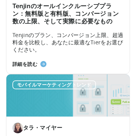
タ
Tenjinのオールインクルーシブプラ
ン
ン：無料版と有料版、コンバージョン
ト
数の上限、そして実際に必要なもの
の
活
Tenjinのプラン、コンバージョン上限、超過
用
料金を比較し、あなたに最適なTierをお選び
方
ください。
法：
開
天
詳細を読む
発
神
者
の
向
モバイルマーケティングトレンド
オ
け
ー
ガ
ル
イ
イ
ド」
ン
に
ク
タラ・マイヤー
つ
ル
い