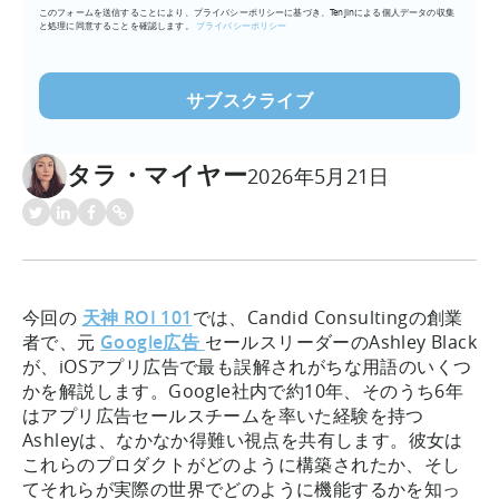
このフォームを送信することにより、プライバシーポリシーに基づき、Tenjinによる個人データの収集
ア
と処理に同意することを確認します。
プライバシーポリシー
ド
レ
ス
を
入
タラ・マイヤー
力
2026年5月21日
(必
須)
今回の
天神 ROI 101
では、Candid Consultingの創業
者で、元
Google広告
セールスリーダーのAshley Black
が、iOSアプリ広告で最も誤解されがちな用語のいくつ
かを解説します。Google社内で約10年、そのうち6年
はアプリ広告セールスチームを率いた経験を持つ
Ashleyは、なかなか得難い視点を共有します。彼女は
これらのプロダクトがどのように構築されたか、そし
てそれらが実際の世界でどのように機能するかを知っ