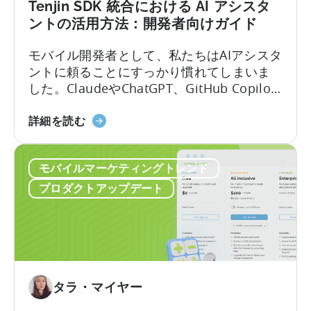
励
Tenjin SDK 統合における AI アシスタ
プ
ントの活用方法：開発者向けガイド
ロ
グ
モバイル開発者として、私たちはAIアシスタ
ラ
ントに頼ることにすっかり慣れてしまいま
ム
した。ClaudeやChatGPT、GitHub Copilot
ガ
を開き、作りたいものを説明すれば、数秒
イ
「Tenjin
のうちに動作するコードが手に入ります。
詳細を読む
ド
SDK
しかし、その利便性には「幻覚」という隠
（2026
統
れた代償が伴います。 問題はここにありま
年）』
モバイルマーケティングトレンド
合
す。LLMにモバイルSDKの統合を依頼する
に
に
と、あなたは…….
プロダクトアップデート
つ
お
い
け
て
る
AI
ア
シ
タラ・マイヤー
ス