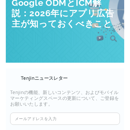
Google ODMとICM解
説：2026年にアプリ広告
主が知っておくべきこと
Tenjinニュースレター
Tenjinの機能、新しいコンテンツ、およびモバイル
マーケティングスペースの更新について、ご登録を
お願いいたします。
メ
ー
ル