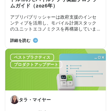
グ
ムガイド（2026年）
ラ
アプリパブリッシャーは政府支援のインセ
ム」
ンティブを活用し、モバイル計測スタック
に
のユニットエコノミクスを再構築していま
つ
す。
い
『ト
詳細を読む
て：
ル
申
コ
請
ベストプラクティス
の
チ
モ
ェ
プロダクトアップデート
バ
ッ
イ
ク
ル
リ
ア
ス
プ
ト
リ
タラ・マイヤー
奨