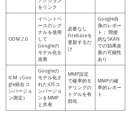
アクション
をリンク
イベントベ
Google自
ースのシグ
身のレポー
必要なし
ナルを使用
ト； 間接
Firebaseを
ODM 2.0
して
的なSKAN
更新するだ
Googleの
での効果改
け
モデル化を
善の可能性
改善
あり
Googleの
MMP設定
ICM（Goo
モデル化さ
で確率的モ
MMPの確
gle統合コ
れたiOSコ
デリングの
率的レポー
ンバージョ
ンバージョ
トグルを有
ト
ン測定）​
ンをMMP
効化
と共有