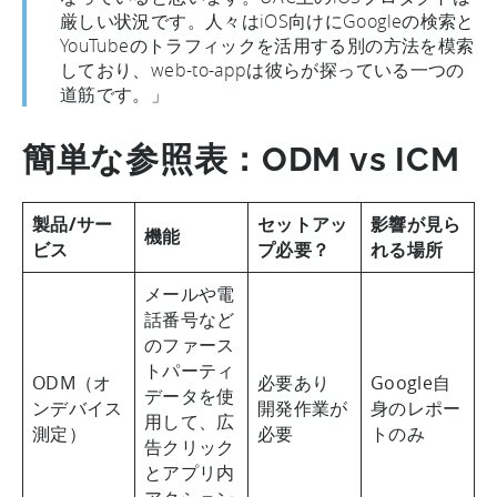
厳しい状況です。人々はiOS向けにGoogleの検索と
YouTubeのトラフィックを活用する別の方法を模索
しており、web-to-appは彼らが探っている一つの
道筋です。」
簡単な参照表：ODM vs ICM
製品/サー
セットアッ
影響が見ら
機能
ビス
プ必要？
れる場所
メールや電
話番号など
のファース
トパーティ
ODM（オ
必要あり
Google自
データを使
ンデバイス
開発作業が
身のレポー
用して、広
測定）​
必要
トのみ
告クリック
とアプリ内