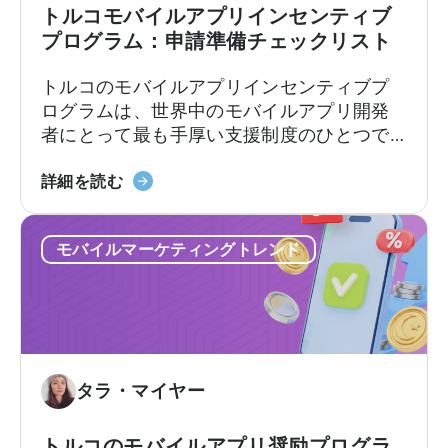
トルコモバイルアプリインセンティブ
プログラム：申請準備チェックリスト
トルコのモバイルアプリインセンティブプ
ログラムは、世界中のモバイルアプリ開発
者にとって最も手厚い支援制度のひとつで
す。この枠組みでは、輸出志向の企業に対
「Türkiye
し、対象となる広告費、プラットフォーム
詳細を読む
モ
手数料、ソフトウェア費用、市場参入費用
バ
の一部を払い戻します。支援率や上限額は
モバイルマーケティングトレンド
イ
カテゴリーやプログラムトラックによって
ル
異なります。[1][4][5][6] 適切な企業にとっ
ア
て、これは国際展開において大きな差を生
プ
む可能性があります。[1][5][7]
リ
奨
タラ・マイヤー
励
プ
ロ
トルコのモバイルアプリ奨励プログラ