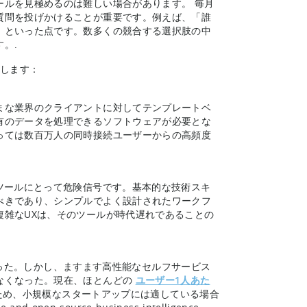
ールを見極めるのは難しい場合があります。 毎月
質問を投げかけることが重要です。例えば、「誰
」といった点です。数多くの競合する選択肢の中
。.
介します：
まな業界のクライアントに対してテンプレートベ
有のデータを処理できるソフトウェアが必要とな
っては数百万人の同時接続ユーザーからの高頻度
ツールにとって危険信号です。基本的な技術スキ
べきであり、シンプルでよく設計されたワークフ
複雑なUXは、そのツールが時代遅れであることの
った。しかし、ますます高性能なセルフサービス
なくなった。現在、ほとんどの
ユーザー1人あた
ため、小規模なスタートアップには適している場合