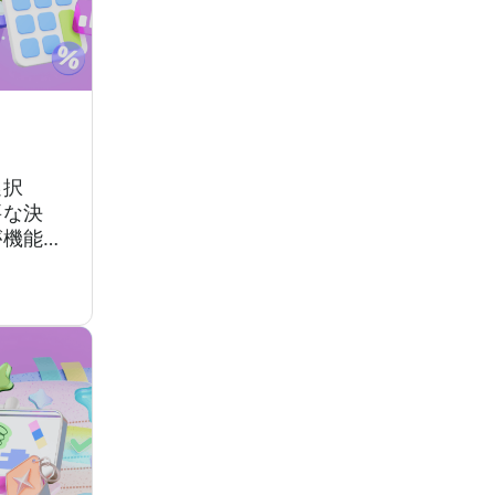
選択
要な決
が機能
、次に
になり
ると、
ットフ
はずの
なりま
コスト