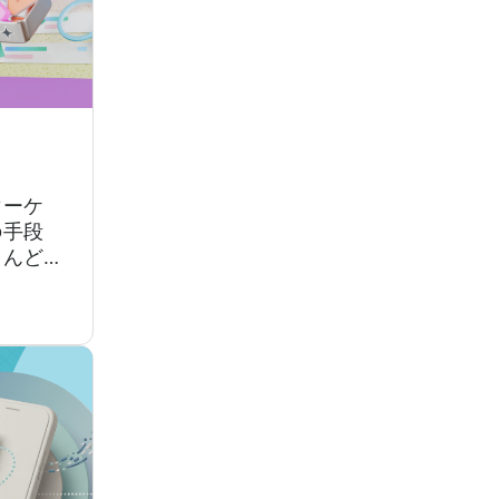
マーケ
の手段
とんど
で行っ
ツサイ
数のプ
ツのア
集、公