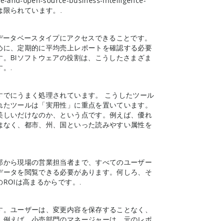
nd-open-source-business-intelligence-
能は限られています。.
データベースタイプにアクセスできることです。
めに、定期的に平均売上レポートを確認する必要
。BIソフトウェアの役割は、こうしたさまざま
。.
すでにうまく処理されています。 こうしたツール
れたツールは「実用性」に重点を置いています。
美しいだけなのか、という点です。例えば、優れ
はなく、都市、州、国といった読みやすい属性を
部から現場の営業担当者まで、すべてのユーザー
データを閲覧できる必要があります。何しろ、そ
OIは高まるからです。.
す。ユーザーは、変更内容を保存することなく、
。例えば、小売部門のマネージャーは、元のレポ