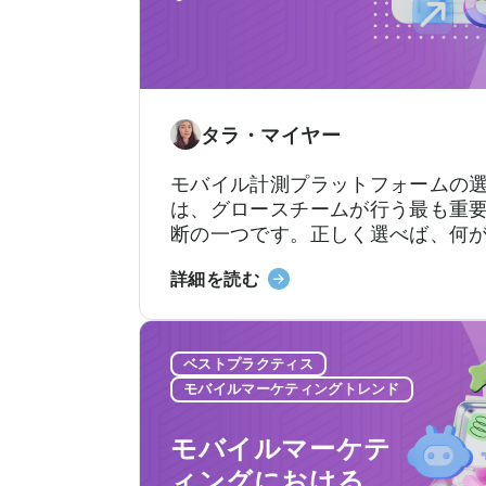
ア
シ
ス
タ
ン
タラ・マイヤー
ト
の
モバイル計測プラットフォームの
活
は、グロースチームが行う最も重
用
断の一つです。正しく選べば、何
方
していて何が機能していないのか
法：
「MMP
詳細を読む
どこに予算を配分すべきかが明確
開
の
ます。しかし、間違った選択をす
発
選
チーム全員が使いこなせないプラ
者
び
ォームに料金を支払ったり、来る
ベストプラクティス
向
方：
ないサポートを待ち続けることに
モバイルマーケティングトレンド
け
す。契約後、あちこちで予期せぬ
避
ガ
が発生するかもしれません。
け
モバイルマーケテ
イ
る
ィングにおける
ド」