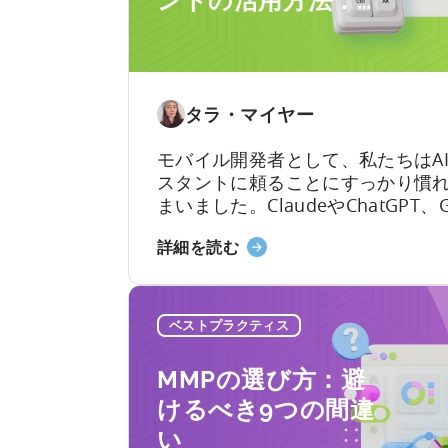
ントの活用方法：
開発者向けガイド
タラ・マイヤー
モバイル開発者として、私たちはA
スタントに頼ることにすっかり慣
まいました。ClaudeやChatGPT、G
Copilotを開き、作りたいものを
「Tenjin
詳細を読む
ば、数秒のうちに動作するコード
SDK
入ります。しかし、その利便性に
統
覚」という隠れた代償が伴います。
合
はここにあります。LLMにモバイル
ベストプラクティス
に
統合を依頼すると、あなたは…….
お
MMPの選び方：避
け
けるべき9つの間違
る
い
AI