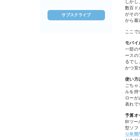
しかし
ド
数百ド
レ
がその
ス
から最
を
ここで
入
力
モバイ
(必
一部の
須)
ースの
るでし
かつ安
使い方
ごちゃ
ルを持
ローが
表れで
予算オ
BIツ
型ソフ
り年間平