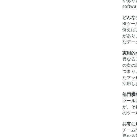
があります
sof
どんな
BIツ
例えば
があり
なデー
実用的
異なる
の次の
つまり
たマッ
活用し
部門横
ツール
が、そ
のツー
共有に
チーム
異なる