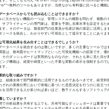
。そしてもちろん <a href="http://blog.capterra.com/top-8-free-a
tware/”">無料のツールもありますが、当然ながら有料版に比べると機
データベースからでも読み込むことはできますか？
ールに欠かせない機能の一つは、管理システムの種類を問わず、複数の
、サプライチェーンの専門家は、需要を予測し在庫水準を設定するた
ます。そのデータは、製造部門の従業員が生産計画の策定に活用します
タソースを統合し、わかりやすい可視化として提示することにあります
な可視化結果を生み出すことはできるでしょうか？
データベースを統合するのは難しいですが、多くの主要なツールでは
課題は、散布図やヒートマップといった可視化機能への拡張です。優
、そのダッシュボードは実用的なものなのか、それとも単に見た目が
ピング機能は、経度や緯度といった不要な変数の表示を強制するので
ます。.
断的な取り組みですか？
は、組織全体で部門横断的に活用できるものであるべきです。経営幹
れぞれの業務分野において情報に基づいた意思決定を行うのに役立つ
ルを活用できる人が多ければ多いほど、数千ドルもするソフトウェアのR
適していますか？
間で分析結果を共有する上でも、共有可能なダッシュボードは重要で
部門のレポートでデータフィルターを切り替えられる必要があります