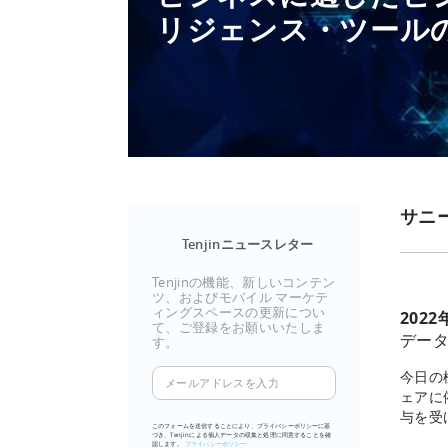
リジェンス・ツール
サニ
Tenjinニュースレター
Tenjinの機能、新しいコンテン
ツ、およびモバイル マーケテ
ィングスペースの更新につい
202
て、ご登録をお願いいたしま
データ
す。
メ
今日の
ェアに
ー
与を受
ル
このフォームを送信することにより、プライバシーポリシーに基
づき、Tenjinによる個人データの収集と処理に同意することを確
ア
認します。
プライバシーポリシー