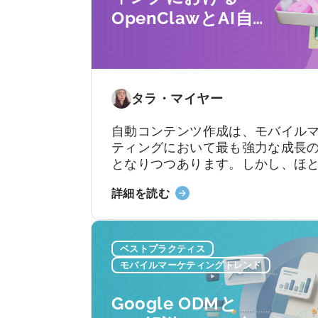
べ
OpenClawとAI自
に
き
つ
9
動コンテンツ作成
い
つ
の活用方法
て
の
間
タラ・マイヤー
違
い」
自動コンテンツ作成は、モバイル
に
ティングにおいて最も強力な成長
つ
となりつつあります。しかし、ほ
い
のチームは依然として旧来の方法
て
「モ
詳細を読む
ています。加速し続けるコンテン
バ
クルに追いつこうとしながら、複
イ
ラットフォームにわたるコンテン
ル
イデア出し、スクリプト作成、編
ベストプラクティス
マ
開を手作業で行っているのです。
モバイルマーケティングトレンド
ー
ケ
Google ODMと
テ