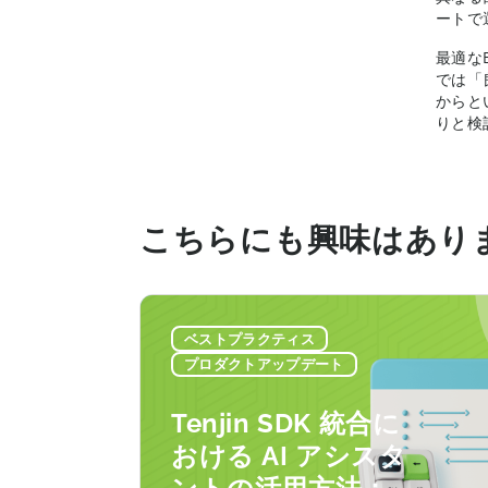
ートで
最適な
では「
からと
りと検
こちらにも興味はあり
ベストプラクティス
プロダクトアップデート
Tenjin SDK 統合に
おける AI アシスタ