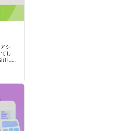
Iアシ
れてし
itHub
説明すれ
が手に
は「幻
 問題
SDKの