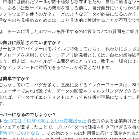
、市場には優れたツールが数十種類も存在するため、自社に最適なツ
ル、あるいは数千ドルもの費用を投じる前に、自分自身にいくつかの
ソフトウェアを使うのか？」「どのようなデータが必要になるのか？
適なものを見極めるためには、より具体的に検討することが不可欠です
は、チームに適したBIツールを評価するのに役立つ7つの質問をご紹
ル向けに設計されていますか？
サービスプロバイダーはモバイルに特化しておらず、代わりにさまざ
アプローチを採用しています。アプリ開発者としては、自社の業界固
ょう。例えば、モバイルゲーム開発者にとっては、数千人、場合によ
全なアップデートに対応できるツールが必要となります。.
は簡単ですか？
ごちゃしていて、バグが多く、直感に反するインターフェースは、BI
つユーザーであれば誰でも、データの閲覧やフィルタリングができる
あれば、データサイエンティストにとっても分析が容易になります。
す。.
ーバーになるのでしょうか？
ール
かつては「$150,000」という特権だった
資金力のある企業向けだ
トウェアが登場したことで、プロバイダーは価格を引き下げざるを得
均で$1,500となる
. 。その他のツールは利用量に応じて課金される