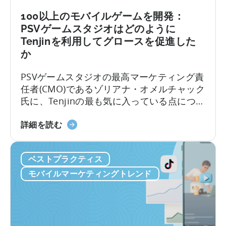
の
た
100以上のモバイルゲームを開発：
め
PSVゲームスタジオはどのように
の
Tenjinを利用してグロースを促進した
Python
か
の
使
PSVゲームスタジオの最高マーケティング責
い
任者(CMO)であるゾリアナ・オメルチャック
方
氏に、Tenjinの最も気に入っている点につい
に
てお話を伺いました。以下のインタビュー
つ
100
では、彼女のチームがTenjinダッシュボード
詳細を読む
い
を
をどのように活用して100以上のアプリをス
て：
超
ケールさせているのか、その舞台裏を語っ
Python
ベストプラクティス
え
てくれます。このインタビューでは、以下
を
る
のことを学ぶことができます。1. PSVが追
モバイルマーケティングトレンド
モ
モ
跡している主要な指標とKPI…
バ
バ
イ
イ
ル
ル