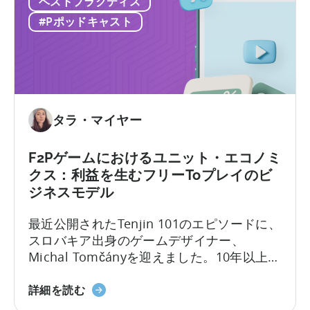
ベストプラクティス
ル
のを選別できるかどうかです。最近の…
に
べ
マ
#Pポッドキャスト
つ
き
ー
い
こ
ケ
て
と」
タ
ー
の
た
タラ・マイヤー
め
の
F2Pゲームにおけるユニット・エコノミ
広
クス：利益を生むフリーToプレイのビ
告
ジネスモデル
ク
リ
最近公開されたTenjin 101のエピソードに、
エ
スロバキア出身のゲームデザイナー、
イ
Michal Tomčányを迎えました。10年以上に
テ
わたりF2P（Free-to-Play）ゲームの開発に
ィ
「F2P
携わってきた彼が、モバイルゲーム業界で
詳細を読む
ブ
ゲ
最も重要でありながら誤解されがちな概念