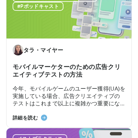
動
に
れらが実際の世界でどのように機能するか
#Pポッドキャスト
コ
つ
を知っているのです。
ン
い
テ
て：
ン
2026
ツ
年
作
に
タラ・マイヤー
成
ア
を
プ
モバイルマーケターのための広告クリ
ど
リ
エイティブテストの方法
の
広
よ
告
今年、モバイルゲームのユーザー獲得(UA)を
う
主
実施している場合、広告クリエイティブの
に
が
テストはこれまで以上に複雑かつ重要にな
活
知
っています。クリエイティブ競争は現実の
用
っ
モ
ものとなっています。新たな課題は、十分
詳細を読む
す
て
バ
な数のクリエイティブを制作することでは
る
お
イ
なく、それらを適切にテストし、最良のも
か」
く