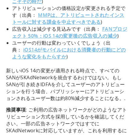
こそその時だ
)
アトリビューションの価格設定が変更される予定で
す（出典：
MMPは、アトリビュートされたインス
トールに対する課金を中止すべきである
)
広告収入は減少する見込みです（出典：
FANプロジ
ェクト 50%：iOS 14の変更後の広告収入の減少
)
ユーザーの行動は変わっていくでしょう（出
典：
iOS14がモバイルにおける消費者の行動にどの
ような変化をもたらすか
)
新しいiOS 14の変更が適用される時点で、すべての
SANがSKAdNetworkを統合するわけではない。もし
SANが引き続きIDFAを介してユーザーのアトリビュー
ションを行う場合、パブリッシャーにアトリビューシ
ョンされるユーザー数は約80%減少することになる。.
推奨事項
: ご利用の広告ネットワークがどのようなアト
リビューション方式を採用しているかを確認してくだ
さい。一部の広告ネットワークではすでに
SKAdNetworkに対応していますが、これを利用するに