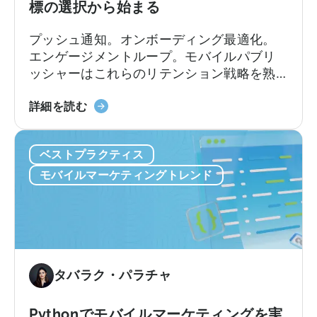
リ
標の選択から始まる
の
ビ
理
ュ
プッシュ通知。オンボーディング最適化。
由
ー
エンゲージメントループ。モバイルパブリ
シ
ッシャーはこれらのリテンション戦略を熟
ョ
知しています。
ン
ア
詳細を読む
の
プ
違
リ
い
ベストプラクティス
の
リ
モバイルマーケティングトレンド
テ
ン
シ
ョ
ン
戦
タバラク・パラチャ
略
は
Pythonでモバイルマーケティングを実