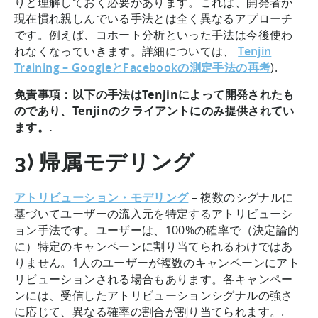
りと理解しておく必要があります。これは、開発者が
現在慣れ親しんでいる手法とは全く異なるアプローチ
です。例えば、コホート分析といった手法は今後使わ
れなくなっていきます。詳細については、
Tenjin
Training – GoogleとFacebookの測定手法の再考
).
免責事項：以下の手法はTenjinによって開発されたも
のであり、Tenjinのクライアントにのみ提供されてい
ます。.
3) 帰属モデリング
アトリビューション・モデリング
– 複数のシグナルに
基づいてユーザーの流入元を特定するアトリビューシ
ョン手法です。ユーザーは、100%の確率で（決定論的
に）特定のキャンペーンに割り当てられるわけではあ
りません。1人のユーザーが複数のキャンペーンにアト
リビューションされる場合もあります。各キャンペー
ンには、受信したアトリビューションシグナルの強さ
に応じて、異なる確率の割合が割り当てられます。.