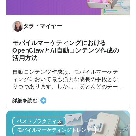
る
ガ
べ
イ
き
ド」
9
タラ・マイヤー
に
つ
つ
の
い
モバイルマーケティングにおける
間
て
OpenClawとAI自動コンテンツ作成の
違
活用方法
い」
に
自動コンテンツ作成は、モバイルマーケテ
つ
ィングにおいて最も強力な成長の手段とな
い
りつつあります。しかし、ほとんどのチー
て
ムは依然として旧来の方法で行っていま
「モ
す。加速し続けるコンテンツサイクルに追
詳細を読む
バ
いつこうとしながら、複数のプラットフォ
イ
ームにわたるコンテンツのアイデア出し、
ベストプラクティス
ル
スクリプト作成、編集、公開を手作業で行
マ
っているのです。
モバイルマーケティングトレンド