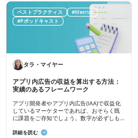
テ
ー
の一つ、
「ユニット・エコノミクス（単位
ス
ベストプラクティス
#Metrics
ム
経済）」
について、わかりやすく解説して
ト
の
#Pポッドキャスト
くださいました。
の
ユ
実
ニ
施
ッ
方
ト
法
エ
に
コ
タラ・マイヤー
つ
ノ
い
ミ
アプリ内広告の収益を算出する方法：
て
ク
実績のあるフレームワーク
ス
に
アプリ開発者やアプリ内広告(IAA)で収益化
つ
しているマーケターであれば、おそらく既
い
に課題をご存知でしょう。数字が必ずしも
て：
一致しない場合、広告収益を正確に計算す
収
「ア
るにはどうすればよいのでしょうか？ある
詳細を読む