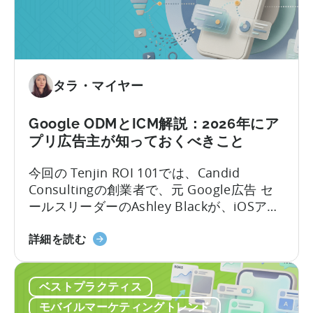
ー
ケ
テ
ィ
ン
グ
タラ・マイヤー
に
お
Google ODMとICM解説：2026年にア
い
プリ広告主が知っておくべきこと
て
OpenClaw
今回の Tenjin ROI 101では、Candid
と
Consultingの創業者で、元 Google広告 セ
AI
ールスリーダーのAshley Blackが、iOSアプ
を
リ広告で最も誤解されがちな用語のいくつ
活
「Google
かを解説します。Google社内で約10年、そ
詳細を読む
用
の
のうち6年はアプリ広告セールスチームを率
し
ODM
いた経験を持つAshleyは、なかなか得難い
た
ベストプラクティス
と
視点を共有します。彼女はこれらのプロダ
自
ICM
クトがどのように構築されたか、そしてそ
モバイルマーケティングトレンド