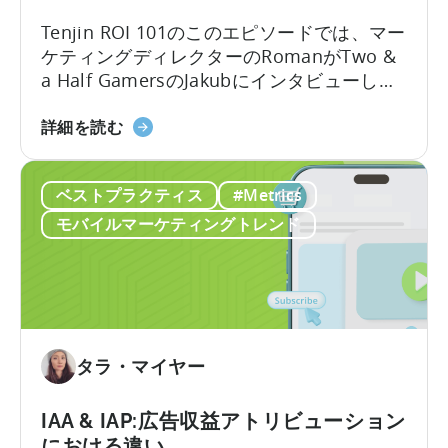
に
バ
Tenjin ROI 101のこのエピソードでは、マー
つ
イ
ケティングディレクターのRomanがTwo &
い
ル
a Half GamersのJakubにインタビューし、
て
ゲ
モバイルゲーム広告の地殻変動について議
ー
2026
論します。Jakubはユーザー獲得と広告クリ
詳細を読む
ム
年
エイティブ制作における豊富な経験を持っ
を
の
ています。
成
ベストプラクティス
#Metrics
広
長
告
モバイルマーケティングトレンド
さ
ク
せ
リ
る
エ
無
イ
料
テ
の
ィ
タラ・マイヤー
AI
ブ
ツ
に
IAA & IAP:広告収益アトリビューション
ー
つ
における違い