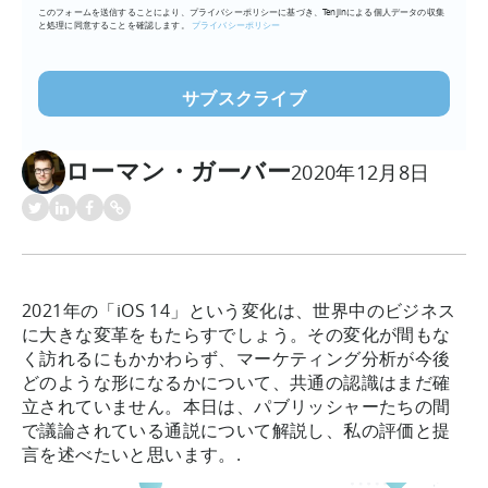
このフォームを送信することにより、プライバシーポリシーに基づき、Tenjinによる個人データの収集
ア
と処理に同意することを確認します。
プライバシーポリシー
ド
レ
ス
を
入
ローマン・ガーバー
力
2020年12月8日
(必
須)
2021年の「iOS 14」という変化は、世界中のビジネス
に大きな変革をもたらすでしょう。その変化が間もな
く訪れるにもかかわらず、マーケティング分析が今後
どのような形になるかについて、共通の認識はまだ確
立されていません。本日は、パブリッシャーたちの間
で議論されている通説について解説し、私の評価と提
言を述べたいと思います。.