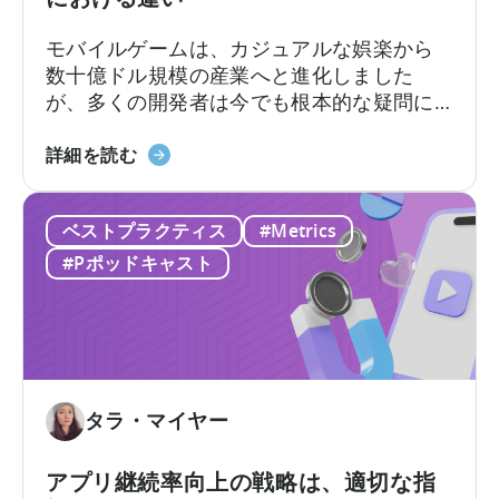
ル
い
て：
モバイルゲームは、カジュアルな娯楽から
今
数十億ドル規模の産業へと進化しました
す
が、多くの開発者は今でも根本的な疑問に
ぐ
直面しています。それは「モバイルゲーム
AI
IAA
はどのように収益を上げるのか?」という問
詳細を読む
ワ
と
いです。その答えは、2つの重要な収益化モ
ー
IAP
デル、すなわちアプリ内広告とアプリ内課
ク
ベストプラクティス
#Metrics
に
金、つまりIAAとIAPを理解し、それらを効
フ
つ
果的に活用できるかどうかにかかっていま
#Pポッドキャスト
ロ
い
す。
ー
て
を
広
導
告
入
収
す
入
タラ・マイヤー
べ
ア
き
ト
アプリ継続率向上の戦略は、適切な指
10