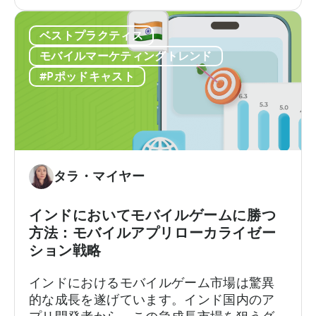
益
プ
ダッシュボードでは広告収益が5万ドルと表
性
リ
示されるのに、別のダッシュボードでは4万
の
ベストプラクティス
内
8千ドルと表示されるかもしれません。広告
高
広
メディエーションプラットフォームは1つの
モバイルマーケティングトレンド
い
告
数字を報告しますが、広告…
#Pポッドキャスト
フ
の
リ
収
ー・
益
ト
計
ゥ・
算
プ
方
タラ・マイヤー
レ
法：
イ
実
インドにおいてモバイルゲームに勝つ
の
績
方法：モバイルアプリローカライゼー
ビ
あ
ション戦略
ジ
る
ネ
フ
インドにおけるモバイルゲーム市場は驚異
ス
レ
的な成長を遂げています。インド国内のア
モ
ー
プリ開発者から、この急成長市場を狙うグ