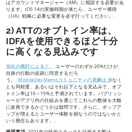
はアカウントマネージャー（AM）に相談する必要があ
ります。iOS 14の実施時期が来たら、ユーザー獲得
（UA）戦略に必要な変更を必ず行ってください。.
2) ATTのオプトイン率は、
IDFAを使用できるほど十分
に高くなる見込みです
当社の推計によると、
ユーザーのわずか20%だけが、
自身の行動の追跡に同意するだろ
う。.
MobileDevMemoコミュニティの見解は
少なく
とも同程度、あるいはそれ以下となる見込みで、オプ
トイン率は10～19%と予測されています。パブリッシ
ャーがアプリ内の仕組みを通じてこれらの数値を大幅
に改善できるかどうかは疑問です。さらに、ポップア
ップが増えるとユーザー体験を損なうのではないかと
いう懸念もあります。.
推奨事項
: 2021年の技術スタックを計画する際は、