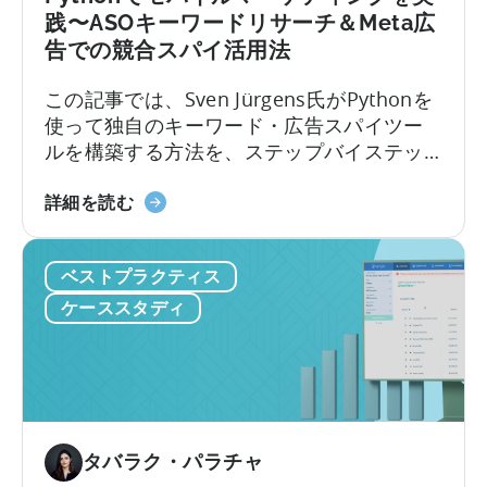
適
践〜ASOキーワードリサーチ＆Meta広
切
告での競合スパイ活用法
な
指
この記事では、Sven Jürgens氏がPythonを
標
使って独自のキーワード・広告スパイツー
の
ルを構築する方法を、ステップバイステッ
選
プで解説します。コーディング経験がなく
択
モ
ても大丈夫です。この記事のポイントは以
詳細を読む
か
バ
下のとおりです。競争の激しいアプリスト
ら
イ
アでアプリに注目してもらったり、効果的
始
ベストプラクティス
ル
な広告を掲載したりするには、運だけでは
ま
マ
不十分です。しかし、Pythonのようなツー
ケーススタディ
る
ー
ルを使えば…
ケ
テ
ィ
ン
グ
タバラク・パラチャ