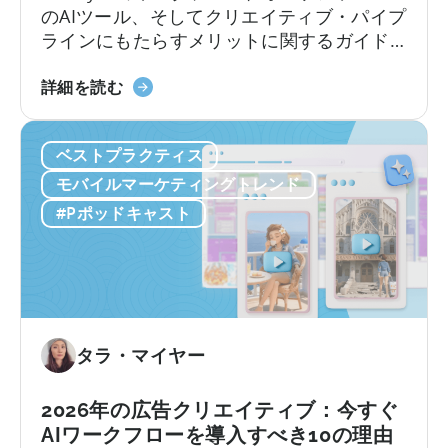
る
のAIツール、そしてクリエイティブ・パイプ
方
ラインにもたらすメリットに関するガイド
法：
モバイルゲームスタジオでは、中国を起点
モ
ComfyUI
に静かな革命が起きています。 現地のチー
詳細を読む
バ
の
ムは、オープンソースのAIツールを活用する
イ
ワ
ことで、人員を増やさずにユーザー獲得
ル
ベストプラクティス
ー
（UA）を10倍に拡大しています。こうした
ア
ク
迅速にスケールできるチームは、何百もの
モバイルマーケティングトレンド
プ
フ
広告クリエイティブをテストしており...
#Pポッドキャスト
リ
ロ
の
ー
ロ
に
ー
つ
カ
い
ラ
て：
タラ・マイヤー
イ
2026
ズ
年
2026年の広告クリエイティブ：今すぐ
戦
に
AIワークフローを導入すべき10の理由
略」
モ