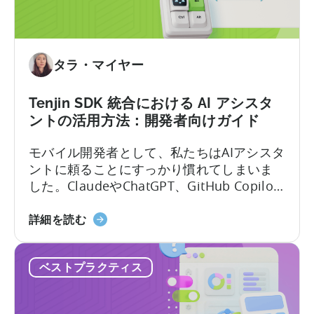
タラ・マイヤー
Tenjin SDK 統合における AI アシスタ
ントの活用方法：開発者向けガイド
モバイル開発者として、私たちはAIアシスタ
ントに頼ることにすっかり慣れてしまいま
した。ClaudeやChatGPT、GitHub Copilot
を開き、作りたいものを説明すれば、数秒
「Tenjin
のうちに動作するコードが手に入ります。
詳細を読む
SDK
しかし、その利便性には「幻覚」という隠
統
れた代償が伴います。 問題はここにありま
ベストプラクティス
合
す。LLMにモバイルSDKの統合を依頼する
に
と、あなたは…….
お