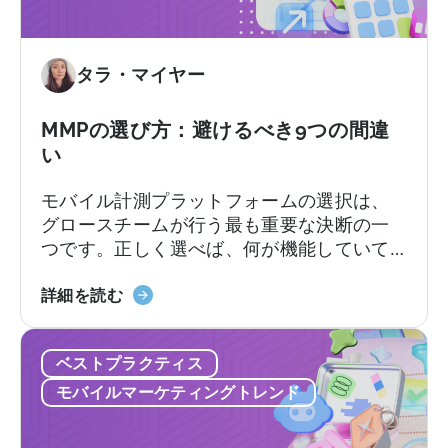
け
る
AI
タラ・マイヤー
ア
シ
ス
MMPの選び方：避けるべき9つの間違
タ
い
ン
モバイル計測プラットフォームの選択は、
ト
グロースチームが行う最も重要な決断の一
の
つです。正しく選べば、何が機能していて
活
何が機能していないのか、次にどこに予算
用
「MMP
を配分すべきかが明確になります。しか
詳細を読む
方
の
し、間違った選択をすると、チーム全員が
法：
選
使いこなせないプラットフォームに料金を
開
ベストプラクティス
び
支払ったり、来るはずのないサポートを待
発
方：
ち続けることになります。契約後、あちこ
者
モバイルマーケティングトレンド
避
ちで予期せぬコストが発生するかもしれま
向
け
せん。
け