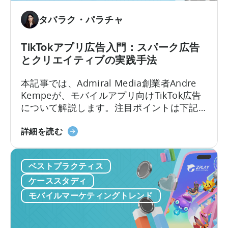
マ
ゲ
ー
ー
タバラク・パラチャ
ケ
ム
テ
の
TikTokアプリ広告入門：スパーク広告
ィ
ス
とクリエイティブの実践手法
ン
ケ
グ
ー
本記事では、Admiral Media創業者Andre
に
ル
Kempeが、モバイルアプリ向けTikTok広告
活
に
について解説します。注目ポイントは下記
用
つ
の5点： なぜTikTok広告？ 広告主はTikTok
す
い
モ
でどんな共通課題に直面するか？ TikTokキ
詳細を読む
る
て：
バ
ャンペーンは
方
PSV
イ
Meta（Facebook/Instagram）とどう異な
法：
ゲ
ベストプラクティス
ル
るか？ Spark Adsの本質とその重要性は？
Python
ー
ア
実例付きTikTokクリエイティブのベストプ
ケーススタディ
を
ム
プ
ラクティスは？
モバイルマーケティングトレンド
モ
ス
リ
バ
タ
向
イ
ジ