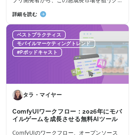
デ
ム
ローバルなデベロッパーまで、モバイルア
ル」
ワ
「イ
プリのローカライゼーションと消費者動向
詳細を読む
ー
ン
を理解することが極めて重要です。
ク」
ド
に
ベストプラクティス
の
つ
モ
モバイルマーケティングトレンド
い
バ
#Pポッドキャスト
て
イ
ル
ゲ
ー
ム
市
タラ・マイヤー
場
で
ComfyUIワークフロー：2026年にモバ
成
イルゲームを成長させる無料AIツール
功
す
ComfyUIのワークフロー、オープンソース