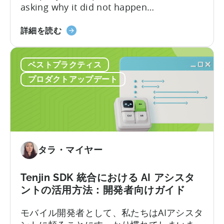
asking why it did not happen
again.Türkiye’s mobile gaming ecosystem
about
followed a different path. It produced a
詳細を読む
the
first generation of successful founders,
What
then a second, and now a third. As
ベストプラクティス
Türkiye’s
Batuhan Avucan, founder of Mobidictum,
Mobile
explained during a recent episode of
プロダクトアップデート
Gaming
Tenjin ROI 101:...
Ecosystem
Can
Teach
Us
タラ・マイヤー
Tenjin SDK 統合における AI アシスタ
ントの活用方法：開発者向けガイド
モバイル開発者として、私たちはAIアシスタ