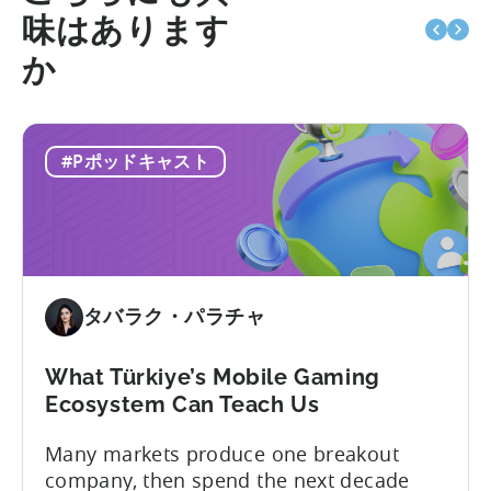
味はあります
か
#Pポッドキャスト
タバラク・パラチャ
What Türkiye’s Mobile Gaming
Ecosystem Can Teach Us
Many markets produce one breakout
company, then spend the next decade