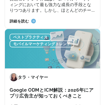
つ
ィングにおいて最も強力な成長の手段とな
い
りつつあります。しかし、ほとんどのチー
て
ムは依然として旧来の方法で行っていま
「モ
す。加速し続けるコンテンツサイクルに追
詳細を読む
バ
いつこうとしながら、複数のプラットフォ
イ
ームにわたるコンテンツのアイデア出し、
ベストプラクティス
ル
スクリプト作成、編集、公開を手作業で行
マ
っているのです。
モバイルマーケティングトレンド
ー
ケ
テ
ィ
ン
グ
タラ・マイヤー
に
お
Google ODMとICM解説：2026年にア
い
プリ広告主が知っておくべきこと
て