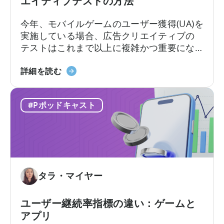
エイティブテストの方法
の
広
よ
告
今年、モバイルゲームのユーザー獲得(UA)を
う
主
実施している場合、広告クリエイティブの
に
が
テストはこれまで以上に複雑かつ重要にな
活
知
っています。クリエイティブ競争は現実の
用
っ
モ
ものとなっています。新たな課題は、十分
詳細を読む
す
て
バ
な数のクリエイティブを制作することでは
る
お
イ
なく、それらを適切にテストし、最良のも
か」
く
#Pポッドキャスト
ル
のを選別できるかどうかです。最近の…
に
べ
マ
つ
き
ー
い
こ
ケ
て
と」
タ
ー
タラ・マイヤー
の
た
め
ユーザー継続率指標の違い：ゲームと
の
アプリ