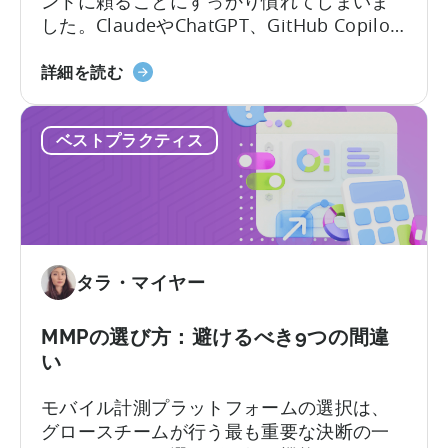
ントに頼ることにすっかり慣れてしまいま
した。ClaudeやChatGPT、GitHub Copilot
を開き、作りたいものを説明すれば、数秒
「Tenjin
のうちに動作するコードが手に入ります。
詳細を読む
SDK
しかし、その利便性には「幻覚」という隠
統
れた代償が伴います。 問題はここにありま
ベストプラクティス
合
す。LLMにモバイルSDKの統合を依頼する
に
と、あなたは…….
お
け
る
AI
タラ・マイヤー
ア
シ
ス
MMPの選び方：避けるべき9つの間違
タ
い
ン
モバイル計測プラットフォームの選択は、
ト
グロースチームが行う最も重要な決断の一
の