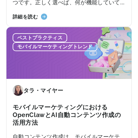
つです。正しく選べば、何が機能していて
活
何が機能していないのか、次にどこに予算
用
「MMP
を配分すべきかが明確になります。しか
詳細を読む
方
の
し、間違った選択をすると、チーム全員が
法：
選
使いこなせないプラットフォームに料金を
開
ベストプラクティス
び
支払ったり、来るはずのないサポートを待
発
方：
ち続けることになります。契約後、あちこ
者
モバイルマーケティングトレンド
避
ちで予期せぬコストが発生するかもしれま
向
け
せん。
け
る
ガ
べ
イ
き
ド」
9
タラ・マイヤー
に
つ
つ
の
い
モバイルマーケティングにおける
間
て
OpenClawとAI自動コンテンツ作成の
違
活用方法
い」
に
自動コンテンツ作成は、モバイルマーケテ