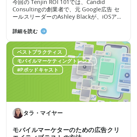
OpenClaw
今回の Tenjin ROI 101では、Candid
と
Consultingの創業者で、元 Google広告 セ
AI
ールスリーダーのAshley Blackが、iOSアプ
を
リ広告で最も誤解されがちな用語のいくつ
活
「Google
かを解説します。Google社内で約10年、そ
詳細を読む
用
の
のうち6年はアプリ広告セールスチームを率
し
ODM
いた経験を持つAshleyは、なかなか得難い
た
ベストプラクティス
と
視点を共有します。彼女はこれらのプロダ
自
ICM
クトがどのように構築されたか、そしてそ
モバイルマーケティングトレンド
動
に
れらが実際の世界でどのように機能するか
#Pポッドキャスト
コ
つ
を知っているのです。
ン
い
テ
て：
ン
2026
ツ
年
作
に
タラ・マイヤー
成
ア
を
プ
モバイルマーケターのための広告クリ
ど
リ