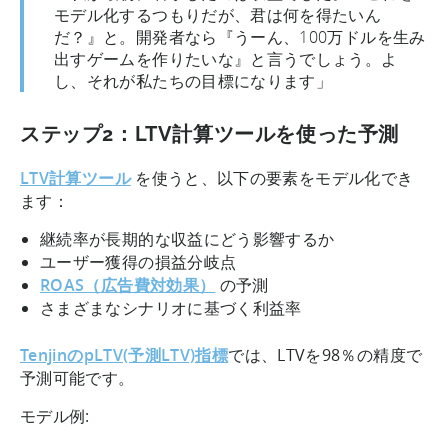
モデル化するつもりだが、君は何を得たいん
だ？』と。開発者なら『うーん、100万ドルを生み
出すゲームを作りたいな』と言うでしょう。よ
し、それが私たちの目標になります」
ステップ2：LTV計算ツールを使った予測
LTV計算ツール
を使うと、以下の要素をモデル化でき
ます：
継続率が長期的な収益にどう影響するか
ユーザー獲得の損益分岐点
ROAS（広告費対効果）
の予測
さまざまなシナリオに基づく利益率
TenjinのpLTV(予測LTV)指標
では、LTVを98％の精度で
予測可能です。
モデル例: