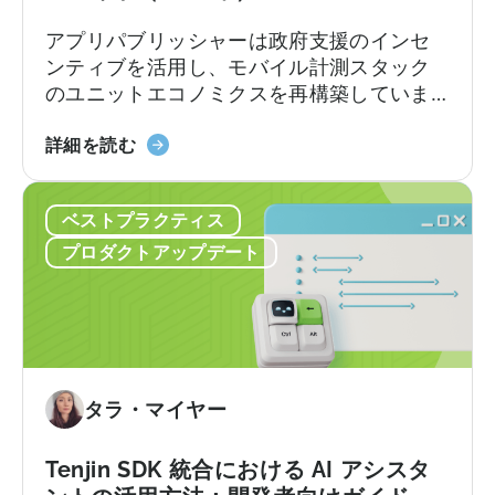
ラ
アプリパブリッシャーは政府支援のインセ
ム」
ンティブを活用し、モバイル計測スタック
に
のユニットエコノミクスを再構築していま
つ
す。
い
『ト
詳細を読む
て：
ル
申
コ
請
ベストプラクティス
の
チ
モ
ェ
プロダクトアップデート
バ
ッ
イ
ク
ル
リ
ア
ス
プ
ト
リ
タラ・マイヤー
奨
励
Tenjin SDK 統合における AI アシスタ
プ