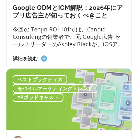
お
Google ODMとICM解説：2026年にア
い
プリ広告主が知っておくべきこと
て
OpenClaw
今回の Tenjin ROI 101では、Candid
と
Consultingの創業者で、元 Google広告 セ
AI
ールスリーダーのAshley Blackが、iOSアプ
を
リ広告で最も誤解されがちな用語のいくつ
活
「Google
かを解説します。Google社内で約10年、そ
詳細を読む
用
の
のうち6年はアプリ広告セールスチームを率
し
ODM
いた経験を持つAshleyは、なかなか得難い
た
ベストプラクティス
と
視点を共有します。彼女はこれらのプロダ
自
ICM
クトがどのように構築されたか、そしてそ
モバイルマーケティングトレンド
動
に
れらが実際の世界でどのように機能するか
#Pポッドキャスト
コ
つ
を知っているのです。
ン
い
テ
て：
ン
2026
ツ
年