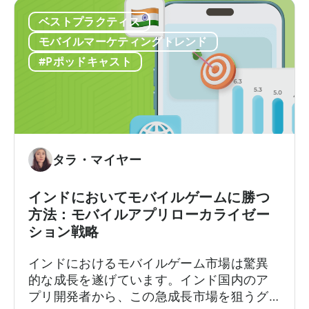
方
性
リ
示されるのに、別のダッシュボードでは4万
を
の
ベストプラクティス
内
8千ドルと表示されるかもしれません。広告
再
高
広
メディエーションプラットフォームは1つの
モバイルマーケティングトレンド
定
い
告
数字を報告しますが、広告…
#Pポッドキャスト
義
フ
の
し
リ
収
て
ー・
益
い
ト
計
る
ゥ・
算
理
プ
方
タラ・マイヤー
由」
レ
法：
に
イ
実
インドにおいてモバイルゲームに勝つ
つ
の
績
方法：モバイルアプリローカライゼー
い
ビ
あ
ション戦略
て
ジ
る
ネ
フ
インドにおけるモバイルゲーム市場は驚異
ス
レ
的な成長を遂げています。インド国内のア
モ
ー
プリ開発者から、この急成長市場を狙うグ
デ
ム