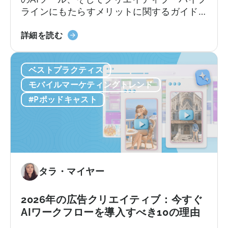
方
ラインにもたらすメリットに関するガイド
法：
モバイルゲームスタジオでは、中国を起点
モ
ComfyUI
に静かな革命が起きています。 現地のチー
詳細を読む
バ
の
ムは、オープンソースのAIツールを活用する
イ
ワ
ことで、人員を増やさずにユーザー獲得
ル
ベストプラクティス
ー
（UA）を10倍に拡大しています。こうした
ア
ク
迅速にスケールできるチームは、何百もの
モバイルマーケティングトレンド
プ
フ
広告クリエイティブをテストしており...
#Pポッドキャスト
リ
ロ
の
ー
ロ
に
ー
つ
カ
い
ラ
て：
タラ・マイヤー
イ
2026
ズ
年
2026年の広告クリエイティブ：今すぐ
戦
に
AIワークフローを導入すべき10の理由
略」
モ
に