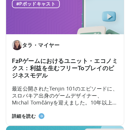
ォ
タ
すコストがかさむようになっています。か
#Pポッドキャスト
リ
ー
つては予測可能だったターゲティングと入
オ
エ
札の科学は、新たな段階へと進化を遂げて
を
コ
います。
多
ノ
様
ミ
化
ー
タラ・マイヤー
す
と
べ
は
F2Pゲームにおけるユニット・エコノミ
き
何
クス：利益を生むフリーToプレイのビ
理
か？
ジネスモデル
由」
マ
に
イ
最近公開されたTenjin 101のエピソードに、
つ
ク
スロバキア出身のゲームデザイナー、
い
ロ
Michal Tomčányを迎えました。10年以上に
て
イ
わたりF2P（Free-to-Play）ゲームの開発に
ン
「F2P
携わってきた彼が、モバイルゲーム業界で
詳細を読む
フ
ゲ
最も重要でありながら誤解されがちな概念
ル
ー