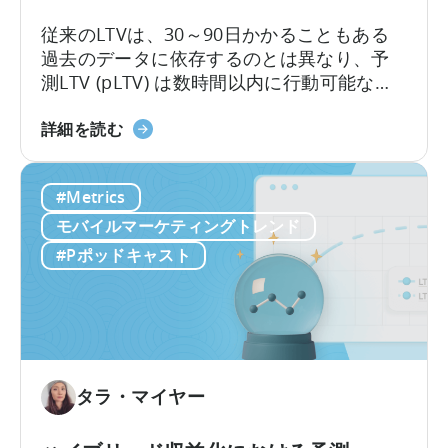
い
て：
従来のLTVは、30～90日かかることもある
ジ
過去のデータに依存するのとは異なり、予
ャ
測LTV (pLTV) は数時間以内に行動可能な予
ン
測を提供します。当社のpLTVは、過去のパ
ル
LTV
ターンや知見と現在の行動シグナルを組み
詳細を読む
が
予
合わせ、即座に実行可能な予測を実現しま
成
測
す。これにより、最適なタイミングでキャ
#Metrics
長
（pLTV）
ンペーンやチャネルを最適化し、より迅速
に
と
に行動を起こすことが可能になります。
モバイルマーケティングトレンド
与
は？
#Pポッドキャスト
え
る
影
響
タラ・マイヤー