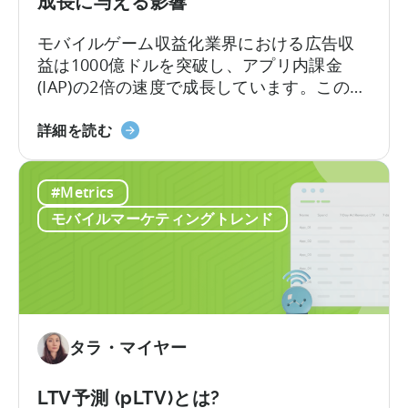
成長に与える影響
切
な
モバイルゲーム収益化業界における広告収
指
益は1000億ドルを突破し、アプリ内課金
標
(IAP)の2倍の速度で成長しています。この変
の
化にもかかわらず、多くの開発者は依然と
選
モ
してIAPのみを軸に収益化戦略を構築してお
詳細を読む
択
バ
り、多くの収益機会を逃しています。
か
イ
ら
#Metrics
ル
始
ゲ
モバイルマーケティングトレンド
ま
ー
る
ム
の
収
益
化
タラ・マイヤー
に
つ
LTV予測 (pLTV)とは?