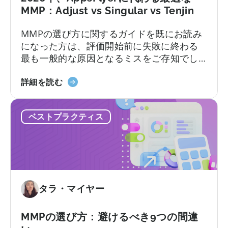
ブ
MMP：Adjust vs Singular vs Tenjin
プ
MMPの選び方に関するガイドを既にお読み
ラ
になった方は、評価開始前に失敗に終わる
ン
最も一般的な原因となるミスをご存知でし
に
ょう。不透明な価格設定、機能制限、契約
つ
2026
後に初めて明らかになるサポートレベル、
詳細を読む
い
年
そしてほとんどのチームが実際に持ってい
て：
の
る技術リソースをはるかに超えることを前
無
ベストプラクティス
AppsFlyer
提としたプラットフォームなどです。この
料
に
記事では…
プ
代
ラ
わ
ン
る
と
ベ
有
タラ・マイヤー
ス
料
ト
プ
な
MMPの選び方：避けるべき9つの間違
ラ
代