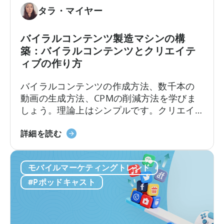
た
タラ・マイヤー
め
の
バイラルコンテンツ製造マシンの構
広
築：バイラルコンテンツとクリエイテ
告
ィブの作り方
ク
リ
バイラルコンテンツの作成方法、数千本の
エ
動画の生成方法、CPMの削減方法を学びま
イ
しょう。理論上はシンプルです。クリエイ
テ
ターを雇い、動画を作成し、視聴回数を増
ィ
「バ
やし、バイラル化させ、低コストで新規ユ
詳細を読む
ブ
イ
ーザーを獲得する。しかし、実際のとこ
テ
ラ
ろ、実行は決して簡単ではありません。こ
ス
モバイルマーケティングトレンド
ル
こ数年、モバイルアプリは従来の有料ユー
ト
コ
ザー獲得から方向転換し、...
#Pポッドキャスト
の
ン
実
テ
施
ン