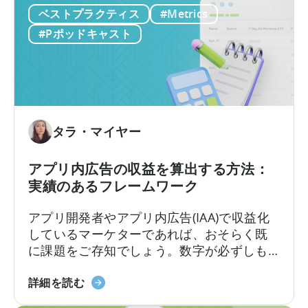
の一つ、
「ユニット・エコノミクス（単位
エ
ベストプラクティス
#Metrics
ム
経済）」
について、わかりやすく解説して
ン
の
#Pポッドキャスト
くださいました。
サ
ユ
ー
ニ
が
ッ
モ
ト
バ
エ
イ
コ
タラ・マイヤー
ル
ノ
ユ
ミ
アプリ内広告の収益を算出する方法：
ー
ク
実績のあるフレームワーク
ザ
ス
ー
に
アプリ開発者やアプリ内広告(IAA)で収益化
獲
つ
しているマーケターであれば、おそらく既
得
い
に課題をご存知でしょう。数字が必ずしも
の
て：
一致しない場合、広告収益を正確に計算す
あ
収
「ア
るにはどうすればよいのでしょうか？ある
詳細を読む
り
益
プ
ダッシュボードでは広告収益が5万ドルと表