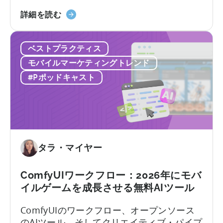
ローバルなデベロッパーまで、モバイルア
ル」
ワ
「イ
プリのローカライゼーションと消費者動向
詳細を読む
ー
ン
を理解することが極めて重要です。
ク」
ド
に
ベストプラクティス
の
つ
モ
モバイルマーケティングトレンド
い
バ
#Pポッドキャスト
て
イ
ル
ゲ
ー
ム
市
タラ・マイヤー
場
で
ComfyUIワークフロー：2026年にモバ
成
イルゲームを成長させる無料AIツール
功
す
ComfyUIのワークフロー、オープンソース
る
のAIツール、そしてクリエイティブ・パイプ