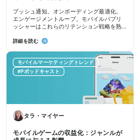
の
ビ
理
ュ
プッシュ通知。オンボーディング最適化。
由
ー
エンゲージメントループ。モバイルパブリ
シ
ッシャーはこれらのリテンション戦略を熟
ョ
知しています。
ン
ア
詳細を読む
の
プ
違
リ
い
モバイルマーケティングトレンド
の
リ
#Pポッドキャスト
テ
ン
シ
ョ
ン
戦
タラ・マイヤー
略
は
モバイルゲームの収益化：ジャンルが
適