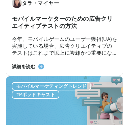
作
に
タラ・マイヤー
成
ア
を
プ
モバイルマーケターのための広告クリ
ど
リ
エイティブテストの方法
の
広
よ
告
今年、モバイルゲームのユーザー獲得(UA)を
う
主
実施している場合、広告クリエイティブの
に
が
テストはこれまで以上に複雑かつ重要にな
活
知
っています。クリエイティブ競争は現実の
用
っ
モ
ものとなっています。新たな課題は、十分
詳細を読む
す
て
バ
な数のクリエイティブを制作することでは
る
お
イ
なく、それらを適切にテストし、最良のも
か」
く
モバイルマーケティングトレンド
ル
のを選別できるかどうかです。最近の…
に
べ
マ
#Pポッドキャスト
つ
き
ー
い
こ
ケ
て
と」
タ
ー
の