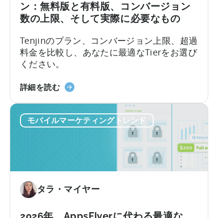
ン
ン：無料版と有料版、コンバージョン
ト
数の上限、そして実際に必要なもの
の
活
Tenjinのプラン、コンバージョン上限、超過
用
料金を比較し、あなたに最適なTierをお選び
方
ください。
法：
開
天
詳細を読む
発
神
者
の
向
モバイルマーケティングトレンド
オ
け
ー
ガ
ル
イ
イ
ド」
ン
に
ク
タラ・マイヤー
つ
ル
い
ー
て
シ
2026年、AppsFlyerに代わる最適な