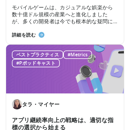
て：
モバイルゲームは、カジュアルな娯楽から
今
数十億ドル規模の産業へと進化しました
す
が、多くの開発者は今でも根本的な疑問に
ぐ
直面しています。それは「モバイルゲーム
AI
IAA
はどのように収益を上げるのか?」という問
詳細を読む
ワ
と
いです。その答えは、2つの重要な収益化モ
ー
IAP
デル、すなわちアプリ内広告とアプリ内課
ク
ベストプラクティス
#Metrics
に
金、つまりIAAとIAPを理解し、それらを効
フ
つ
果的に活用できるかどうかにかかっていま
#Pポッドキャスト
ロ
い
す。
ー
て
を
広
導
告
入
収
す
入
タラ・マイヤー
べ
ア
き
ト
アプリ継続率向上の戦略は、適切な指
10
リ
標の選択から始まる