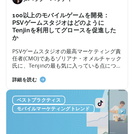
の
た
100以上のモバイルゲームを開発：
め
PSVゲームスタジオはどのように
の
Tenjinを利用してグロースを促進した
Python
か
の
使
PSVゲームスタジオの最高マーケティング責
い
任者(CMO)であるゾリアナ・オメルチャック
方
氏に、Tenjinの最も気に入っている点につい
に
てお話を伺いました。以下のインタビュー
つ
100
では、彼女のチームがTenjinダッシュボード
詳細を読む
い
を
をどのように活用して100以上のアプリをス
て：
超
ケールさせているのか、その舞台裏を語っ
Python
ベストプラクティス
え
てくれます。このインタビューでは、以下
を
る
のことを学ぶことができます。1. PSVが追
モバイルマーケティングトレンド
モ
モ
跡している主要な指標とKPI…
バ
バ
イ
イ