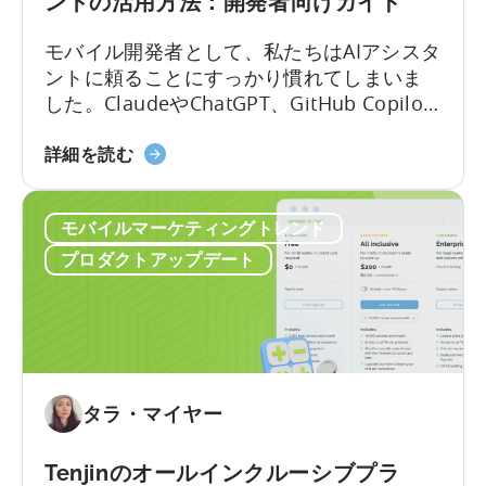
ントの活用方法：開発者向けガイド
ロ
グ
モバイル開発者として、私たちはAIアシスタ
ラ
ントに頼ることにすっかり慣れてしまいま
ム
した。ClaudeやChatGPT、GitHub Copilot
ガ
を開き、作りたいものを説明すれば、数秒
イ
「Tenjin
のうちに動作するコードが手に入ります。
詳細を読む
ド
SDK
しかし、その利便性には「幻覚」という隠
（2026
統
れた代償が伴います。 問題はここにありま
年）』
モバイルマーケティングトレンド
合
す。LLMにモバイルSDKの統合を依頼する
に
に
と、あなたは…….
プロダクトアップデート
つ
お
い
け
て
る
AI
ア
シ
タラ・マイヤー
ス
タ
Tenjinのオールインクルーシブプラ