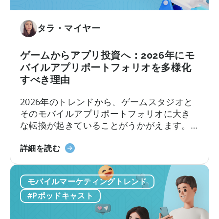
方
ツ
法
生
に
成
タラ・マイヤー
つ
マ
い
シ
ゲームからアプリ投資へ：2026年にモ
て
ン
バイルアプリポートフォリオを多様化
の
すべき理由
構
築：
2026年のトレンドから、ゲームスタジオと
バ
そのモバイルアプリポートフォリオに大き
イ
な転換が起きていることがうかがえます。
ラ
アプリのM&A会社であるEHVM Capitalの創
ル
「ゲ
業者、Evelin Herreraによると、世界中のア
詳細を読む
コ
ー
プリポートフォリオに影響を与える大きな
ン
ム
再定義がすでに起きています。
テ
モバイルマーケティングトレンド
か
ン
ら
#Pポッドキャスト
ツ
ア
と
プ