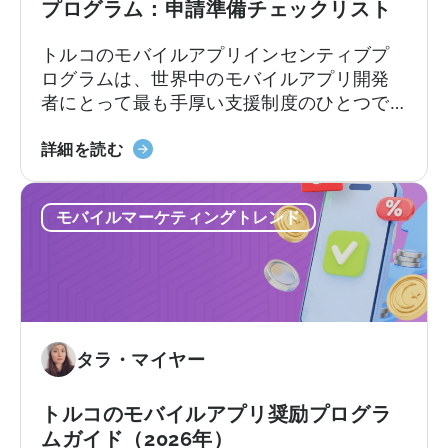
プログラム：申請準備チェックリスト
トルコのモバイルアプリインセンティブプ
ログラムは、世界中のモバイルアプリ開発
者にとって最も手厚い支援制度のひとつで
す。この枠組みでは、輸出志向の企業に対
「Türkiye
し、対象となる広告費、プラットフォーム
詳細を読む
モ
手数料、ソフトウェア費用、市場参入費用
バ
の一部を払い戻します。支援率や上限額は
モバイルマーケティングトレンド
イ
カテゴリーやプログラムトラックによって
ル
異なります。[1][4][5][6] 適切な企業にとっ
ア
て、これは国際展開において大きな差を生
プ
む可能性があります。[1][5][7]
リ
奨
タラ・マイヤー
励
プ
ロ
トルコのモバイルアプリ奨励プログラ
グ
ムガイド（2026年）