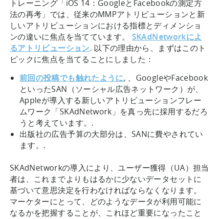
トレーニング「iOS 14：GoogleとFacebookの測定方
法の再考」では、従来のMMPアトリビューションと新
しいアトリビューションにおける指標とディメンショ
ンの違いに焦点を当てています。
SKAdNetworkによ
るアトリビューション
. 以下の理由から、まずはこのト
ピックに焦点を当てることにしました：
前回の投稿でも触れたように
, 、GoogleやFacebook
といったSAN（ソーシャル広告ネットワーク）が、
Appleが導入する新しいアトリビューションフレー
ムワーク「SKAdNetwork」を真っ先に採用するだろ
うと考えています。.
出版社の広告予算の大部分は、SANに費やされてい
ます。.
SKAdNetworkの導入により、ユーザー獲得（UA）担当
者は、これまでよりもはるかに少ないデータセットに
基づいて意思決定を行わなければならなくなります。
マーケターにとって、どのようなデータが利用可能に
なるかを把握することが、これほど重要になったこと