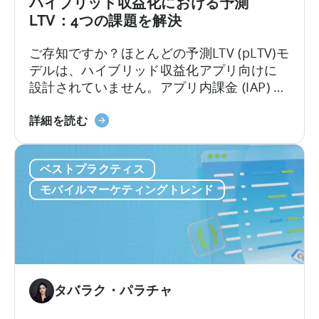
ハイブリッド収益化における予測
LTV：4つの課題を解決
ご存知ですか？ほとんどの予測LTV (pLTV)モ
デルは、ハイブリッド収益化アプリ向けに
設計されていません。アプリ内課金 (IAP) と
アプリ内広告の両方で収益化を行う場合、
ハ
ユーザー行動は急速に複雑化します。標準
詳細を読む
イ
的なLTVモデルでは対応できず、ほとんどの
ブ
pLTV指標も同様です。
ベストプラクティス
リ
ッ
モバイルマーケティングトレンド
ド
収
益
化
の
予
タバラク・パラチャ
測