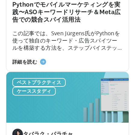
LTV
Pythonでモバイルマーケティングを実
に
践〜ASOキーワードリサーチ＆Meta広
つ
告での競合スパイ活用法
い
て：
この記事では、Sven Jürgens氏がPythonを
4
使って独自のキーワード・広告スパイツー
つ
ルを構築する方法を、ステップバイステッ
の
プで解説します。コーディング経験がなく
課
モ
ても大丈夫です。この記事のポイントは以
詳細を読む
題
バ
下のとおりです。競争の激しいアプリスト
を
イ
アでアプリに注目してもらったり、効果的
解
ベストプラクティス
ル
な広告を掲載したりするには、運だけでは
決
マ
不十分です。しかし、Pythonのようなツー
ケーススタディ
ー
ルを使えば…
ケ
テ
ィ
ン
グ
タバラク・パラチャ