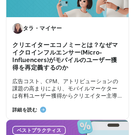
ク
リ
リ
投
エ
資
イ
へ：
タラ・マイヤー
テ
2026
ィ
年
クリエイターエコノミーとは？なぜマ
ブ
に
イクロインフルエンサー(Micro-
の
モ
Influencers)がモバイルのユーザー獲
作
バ
得を再定義するのか
り
イ
方」
ル
広告コスト、CPM、アトリビューションの
に
ア
課題の高まりにより、モバイルマーケター
つ
プ
は有料ユーザー獲得からクリエイター主導
い
リ
のオーガニック成長へと移行しつつありま
て
ポ
「ク
す。アプリ開発者やモバイルマーケターに
詳細を読む
ー
リ
とって、CPMの最適化、クリエイティブの
ト
エ
テスト、そして成功したクリエイティブの
フ
ベストプラクティス
イ
拡大という従来のロードマップは、ますま