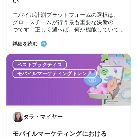
ン、
い
替
コ
モバイル計測プラットフォームの選択は、
サ
ン
グロースチームが行う最も重要な決断の一
ー
バ
つです。正しく選べば、何が機能していて
ビ
ー
何が機能していないのか、次にどこに予算
ス：
ジ
「MMP
を配分すべきかが明確になります。しか
詳細を読む
Adjust
ョ
の
し、間違った選択をすると、チーム全員が
vs
ン
選
使いこなせないプラットフォームに料金を
Singular
制
ベストプラクティス
び
支払ったり、来るはずのないサポートを待
vs
限、
方：
ち続けることになります。契約後、あちこ
Tenjin
モバイルマーケティングトレンド
そ
避
ちで予期せぬコストが発生するかもしれま
し
け
せん。
て
る
実
べ
際
き
に
9
タラ・マイヤー
必
つ
要
の
な
モバイルマーケティングにおける