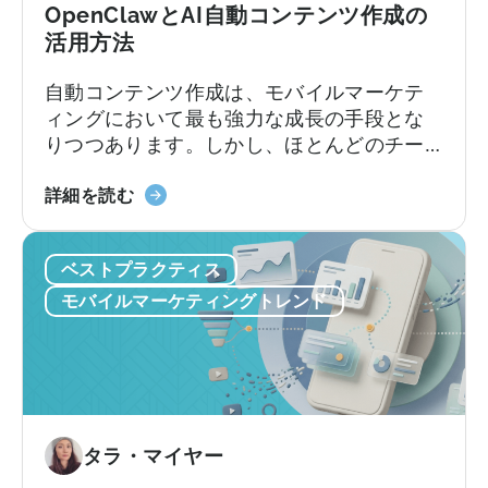
間
も
OpenClawとAI自動コンテンツ作成の
違
の
活用方法
い」
に
自動コンテンツ作成は、モバイルマーケテ
つ
ィングにおいて最も強力な成長の手段とな
い
りつつあります。しかし、ほとんどのチー
て
ムは依然として旧来の方法で行っていま
「モ
す。加速し続けるコンテンツサイクルに追
詳細を読む
バ
いつこうとしながら、複数のプラットフォ
イ
ームにわたるコンテンツのアイデア出し、
ベストプラクティス
ル
スクリプト作成、編集、公開を手作業で行
マ
っているのです。
モバイルマーケティングトレンド
ー
ケ
テ
ィ
ン
グ
タラ・マイヤー
に