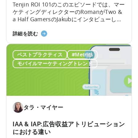
バ
Tenjin ROI 101のこのエピソードでは、マー
つ
イ
ケティングディレクターのRomanがTwo &
い
ル
a Half GamersのJakubにインタビューし、
て
ゲ
モバイルゲーム広告の地殻変動について議
ー
2026
論します。Jakubはユーザー獲得と広告クリ
詳細を読む
ム
年
エイティブ制作における豊富な経験を持っ
を
の
ています。
成
ベストプラクティス
#Metrics
広
長
告
モバイルマーケティングトレンド
さ
ク
せ
リ
る
エ
無
イ
料
テ
の
ィ
タラ・マイヤー
AI
ブ
ツ
に
IAA & IAP:広告収益アトリビューション
ー
つ
における違い
ル
い