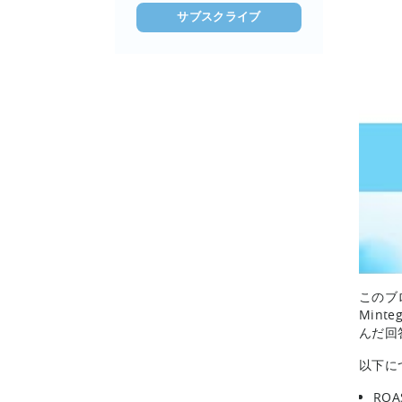
このブ
Minte
んだ回
以下に
RO