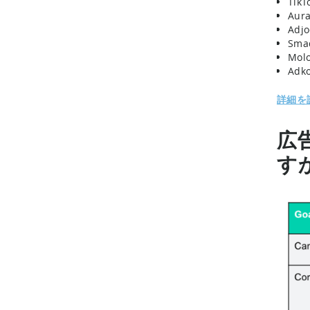
TikT
Aura
Adjo
Sma
Mol
Adk
詳細を
広
す