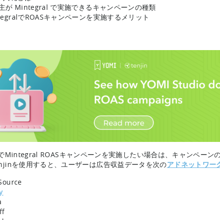
主が Mintegral で実施できるキャンペーンの種類
ntegralでROASキャンペーンを実施するメリット
。
inでMintegral ROASキャンペーンを実施したい場合は、キャンペー
enjinを使用すると、ユーザーは広告収益データを次の
アドネットワー
Source
y
a
ff