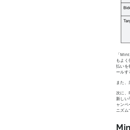
「Mi
もよく
払いを
ールす
また、
次に、
新しい
ャンペ
ニズム
Mi