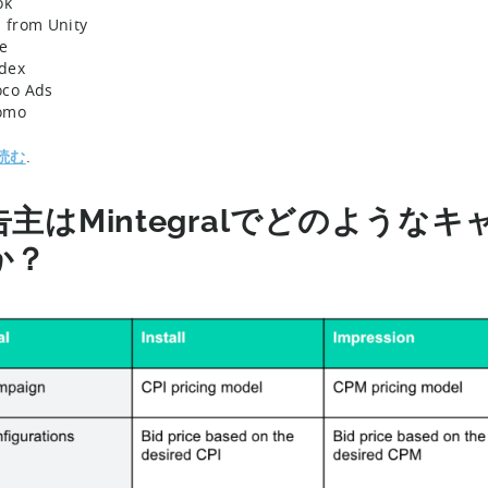
ok
 from Unity
e
dex
oco Ads
omo
読む
.
告主はMintegralでどのよう
か？