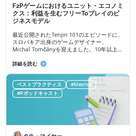
べ
は
F2Pゲームにおけるユニット・エコノミ
き
何
クス：利益を生むフリーToプレイのビ
理
か？
ジネスモデル
由」
マ
に
イ
最近公開されたTenjin 101のエピソードに、
つ
ク
スロバキア出身のゲームデザイナー、
い
ロ
Michal Tomčányを迎えました。10年以上に
て
イ
わたりF2P（Free-to-Play）ゲームの開発に
ン
「F2P
携わってきた彼が、モバイルゲーム業界で
詳細を読む
フ
ゲ
最も重要でありながら誤解されがちな概念
ル
ー
の一つ、
「ユニット・エコノミクス（単位
エ
ベストプラクティス
#Metrics
ム
経済）」
について、わかりやすく解説して
ン
の
#Pポッドキャスト
くださいました。
サ
ユ
ー
ニ
が
ッ
モ
ト
バ
エ
イ