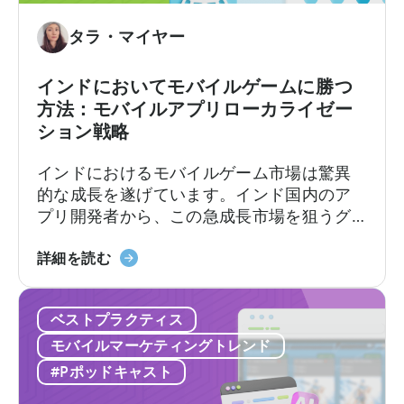
る
ゥ・
算
理
プ
方
タラ・マイヤー
由」
レ
法：
に
イ
実
インドにおいてモバイルゲームに勝つ
つ
の
績
方法：モバイルアプリローカライゼー
い
ビ
あ
ション戦略
て
ジ
る
ネ
フ
インドにおけるモバイルゲーム市場は驚異
ス
レ
的な成長を遂げています。インド国内のア
モ
ー
プリ開発者から、この急成長市場を狙うグ
デ
ム
ローバルなデベロッパーまで、モバイルア
ル」
ワ
「イ
プリのローカライゼーションと消費者動向
詳細を読む
ー
ン
を理解することが極めて重要です。
ク」
ド
に
ベストプラクティス
の
つ
モ
モバイルマーケティングトレンド
い
バ
#Pポッドキャスト
て
イ