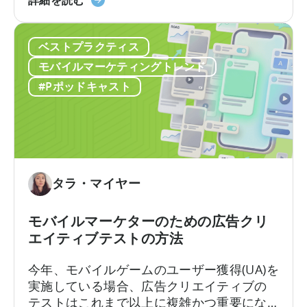
かを解説します。Google社内で約10年、そ
用
の
のうち6年はアプリ広告セールスチームを率
し
ODM
いた経験を持つAshleyは、なかなか得難い
た
ベストプラクティス
と
視点を共有します。彼女はこれらのプロダ
自
ICM
クトがどのように構築されたか、そしてそ
モバイルマーケティングトレンド
動
に
れらが実際の世界でどのように機能するか
#Pポッドキャスト
コ
つ
を知っているのです。
ン
い
テ
て：
ン
2026
ツ
年
作
に
タラ・マイヤー
成
ア
を
プ
モバイルマーケターのための広告クリ
ど
リ
エイティブテストの方法
の
広
よ
告
今年、モバイルゲームのユーザー獲得(UA)を
う
主
実施している場合、広告クリエイティブの
に
が
テストはこれまで以上に複雑かつ重要にな