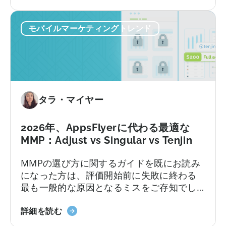
発
神
者
の
向
モバイルマーケティングトレンド
オ
け
ー
ガ
ル
イ
イ
ド」
ン
に
ク
タラ・マイヤー
つ
ル
い
ー
て
シ
2026年、AppsFlyerに代わる最適な
ブ
MMP：Adjust vs Singular vs Tenjin
プ
MMPの選び方に関するガイドを既にお読み
ラ
になった方は、評価開始前に失敗に終わる
ン
最も一般的な原因となるミスをご存知でし
に
ょう。不透明な価格設定、機能制限、契約
つ
2026
後に初めて明らかになるサポートレベル、
詳細を読む
い
年
そしてほとんどのチームが実際に持ってい
て：