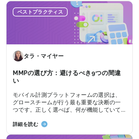
の
る技術リソースをはるかに超えることを前
無
ベストプラクティス
AppsFlyer
提としたプラットフォームなどです。この
料
に
記事では…
プ
代
ラ
わ
ン
る
と
ベ
有
タラ・マイヤー
ス
料
ト
プ
な
MMPの選び方：避けるべき9つの間違
ラ
代
ン、
い
替
コ
モバイル計測プラットフォームの選択は、
サ
ン
グロースチームが行う最も重要な決断の一
ー
バ
つです。正しく選べば、何が機能していて
ビ
ー
何が機能していないのか、次にどこに予算
ス：
ジ
「MMP
を配分すべきかが明確になります。しか
詳細を読む
Adjust
ョ
の
し、間違った選択をすると、チーム全員が
vs
ン
選