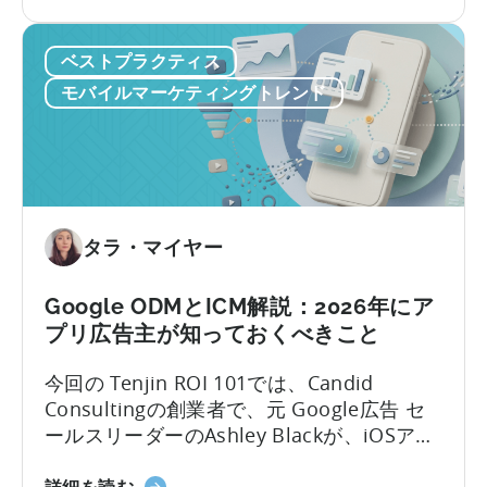
バ
いつこうとしながら、複数のプラットフォ
イ
ームにわたるコンテンツのアイデア出し、
ベストプラクティス
ル
スクリプト作成、編集、公開を手作業で行
マ
っているのです。
モバイルマーケティングトレンド
ー
ケ
テ
ィ
ン
グ
タラ・マイヤー
に
お
Google ODMとICM解説：2026年にア
い
プリ広告主が知っておくべきこと
て
OpenClaw
今回の Tenjin ROI 101では、Candid
と
Consultingの創業者で、元 Google広告 セ
AI
ールスリーダーのAshley Blackが、iOSアプ
を
リ広告で最も誤解されがちな用語のいくつ
活
「Google
詳細を読む