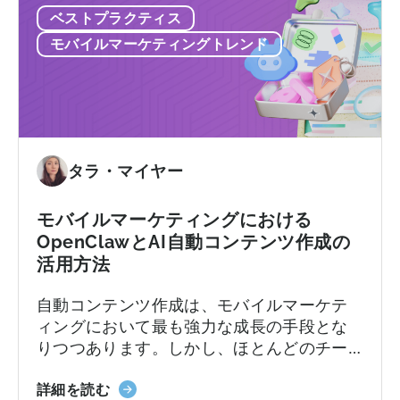
使いこなせないプラットフォームに料金を
Singular
制
ベストプラクティス
び
支払ったり、来るはずのないサポートを待
vs
限、
方：
ち続けることになります。契約後、あちこ
Tenjin
モバイルマーケティングトレンド
そ
避
ちで予期せぬコストが発生するかもしれま
し
け
せん。
て
る
実
べ
際
き
に
9
タラ・マイヤー
必
つ
要
の
な
モバイルマーケティングにおける
間
も
OpenClawとAI自動コンテンツ作成の
違
の
活用方法
い」
に
自動コンテンツ作成は、モバイルマーケテ
つ
ィングにおいて最も強力な成長の手段とな
い
りつつあります。しかし、ほとんどのチー
て
ムは依然として旧来の方法で行っていま
「モ
す。加速し続けるコンテンツサイクルに追
詳細を読む