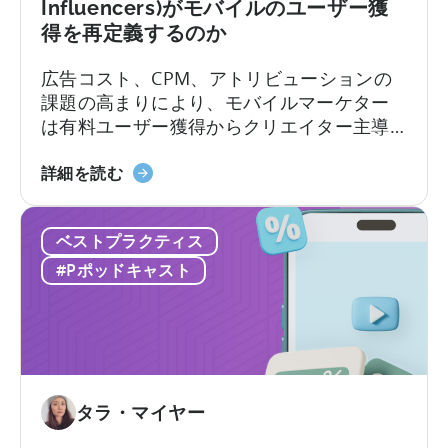
Influencers)がモバイルのユーザー獲
作
バ
得を再定義するのか
り
イ
方」
ル
広告コスト、CPM、アトリビューションの
に
ア
課題の高まりにより、モバイルマーケター
つ
プ
は有料ユーザー獲得からクリエイター主導
い
リ
のオーガニック成長へと移行しつつありま
て
ポ
「ク
す。アプリ開発者やモバイルマーケターに
詳細を読む
ー
リ
とって、CPMの最適化、クリエイティブの
ト
エ
テスト、そして成功したクリエイティブの
フ
ベストプラクティス
イ
拡大という従来のロードマップは、ますま
ォ
タ
すコストがかさむようになっています。か
#Pポッドキャスト
リ
ー
つては予測可能だったターゲティングと入
オ
エ
札の科学は、新たな段階へと進化を遂げて
を
コ
います。
多
ノ
様
ミ
化
ー
タラ・マイヤー
す
と