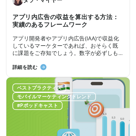
コ
タラ・マイヤー
ル
ノ
ユ
ミ
アプリ内広告の収益を算出する方法：
ー
ク
実績のあるフレームワーク
ザ
ス
ー
に
アプリ開発者やアプリ内広告(IAA)で収益化
獲
つ
しているマーケターであれば、おそらく既
得
い
に課題をご存知でしょう。数字が必ずしも
の
て：
一致しない場合、広告収益を正確に計算す
あ
収
「ア
るにはどうすればよいのでしょうか？ある
詳細を読む
り
益
プ
ダッシュボードでは広告収益が5万ドルと表
方
性
リ
示されるのに、別のダッシュボードでは4万
を
の
ベストプラクティス
内
8千ドルと表示されるかもしれません。広告
再
高
広
メディエーションプラットフォームは1つの
モバイルマーケティングトレンド
定
い
告
数字を報告しますが、広告…
#Pポッドキャスト
義
フ
の
し
リ
収
て
ー・
益
い
ト
計