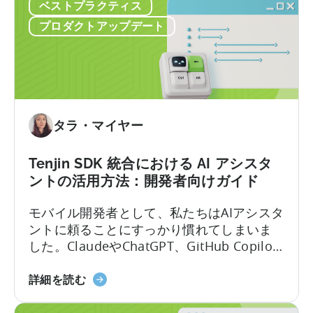
ベストプラクティス
の
チ
モ
ェ
プロダクトアップデート
バ
ッ
イ
ク
ル
リ
ア
ス
プ
ト
リ
タラ・マイヤー
奨
励
Tenjin SDK 統合における AI アシスタ
プ
ントの活用方法：開発者向けガイド
ロ
グ
モバイル開発者として、私たちはAIアシスタ
ラ
ントに頼ることにすっかり慣れてしまいま
ム
した。ClaudeやChatGPT、GitHub Copilot
ガ
を開き、作りたいものを説明すれば、数秒
イ
「Tenjin
のうちに動作するコードが手に入ります。
詳細を読む
ド
SDK
しかし、その利便性には「幻覚」という隠
（2026
統