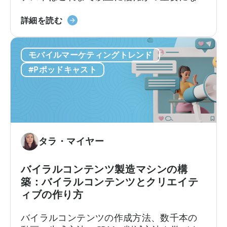
活
知
っています。クリエイティブ競争は現実の
用
っ
モ
ものとなっています。新たな課題は、十分
詳細を読む
す
て
バ
な数のクリエイティブを制作することでは
る
お
イ
なく、それらを適切にテストし、最良のも
か」
く
モバイルマーケティングトレンド
ル
のを選別できるかどうかです。最近の…
に
べ
マ
#Pポッドキャスト
つ
き
ー
い
こ
ケ
て
と」
タ
ー
の
た
タラ・マイヤー
め
の
バイラルコンテンツ製造マシンの構
広
築：バイラルコンテンツとクリエイテ
告
ィブの作り方
ク
リ
バイラルコンテンツの作成方法、数千本の
エ