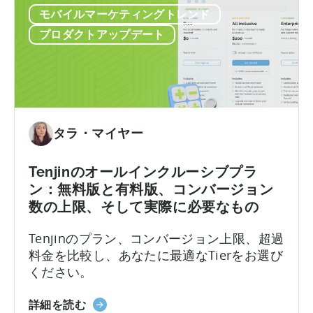
れた代償が伴います。 問題はここにありま
年）』
モバイルマーケティングトレンド
合
す。LLMにモバイルSDKの統合を依頼する
に
に
と、あなたは…….
プロダクトアップデート
つ
お
い
け
て
る
AI
ア
シ
タラ・マイヤー
ス
タ
Tenjinのオールインクルーシブプラ
ン
ン：無料版と有料版、コンバージョン
ト
数の上限、そして実際に必要なもの
の
活
Tenjinのプラン、コンバージョン上限、超過
用
料金を比較し、あなたに最適なTierをお選び
方
ください。
法：
開
天
詳細を読む