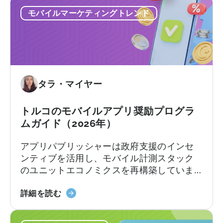
バ
の一部を払い戻します。支援率や上限額は
モバイルマーケティングトレンド
イ
カテゴリーやプログラムトラックによって
ル
異なります。[1][4][5][6] 適切な企業にとっ
ア
て、これは国際展開において大きな差を生
プ
む可能性があります。[1][5][7]
リ
奨
タラ・マイヤー
励
プ
ロ
トルコのモバイルアプリ奨励プログラ
グ
ムガイド（2026年）
ラ
アプリパブリッシャーは政府支援のインセ
ム」
ンティブを活用し、モバイル計測スタック
に
のユニットエコノミクスを再構築していま
つ
す。
い
『ト
詳細を読む
て：
ル
申
コ
請