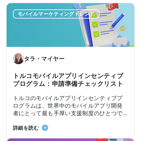
モバイルマーケティングトレンド
タラ・マイヤー
トルコモバイルアプリインセンティブ
プログラム：申請準備チェックリスト
トルコのモバイルアプリインセンティブプ
ログラムは、世界中のモバイルアプリ開発
者にとって最も手厚い支援制度のひとつで
す。この枠組みでは、輸出志向の企業に対
「Türkiye
し、対象となる広告費、プラットフォーム
詳細を読む
モ
手数料、ソフトウェア費用、市場参入費用