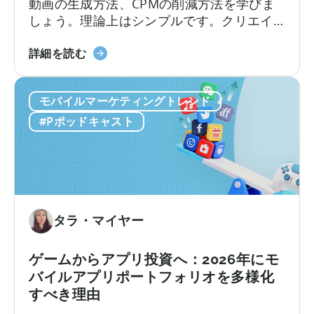
動画の生成方法、CPMの削減方法を学びま
イ
しょう。理論上はシンプルです。クリエイ
テ
ターを雇い、動画を作成し、視聴回数を増
ィ
「バ
やし、バイラル化させ、低コストで新規ユ
詳細を読む
ブ
イ
ーザーを獲得する。しかし、実際のとこ
テ
ラ
ろ、実行は決して簡単ではありません。こ
ス
モバイルマーケティングトレンド
ル
こ数年、モバイルアプリは従来の有料ユー
ト
コ
ザー獲得から方向転換し、...
#Pポッドキャスト
の
ン
実
テ
施
ン
方
ツ
法
生
に
成
タラ・マイヤー
つ
マ
い
シ
ゲームからアプリ投資へ：2026年にモ
て
ン
バイルアプリポートフォリオを多様化
の
すべき理由
構