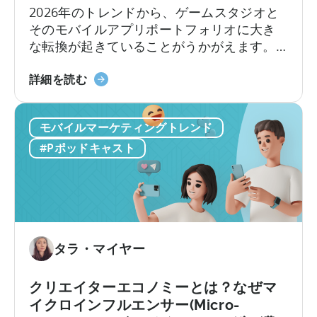
築：
2026年のトレンドから、ゲームスタジオと
バ
そのモバイルアプリポートフォリオに大き
イ
な転換が起きていることがうかがえます。
ラ
アプリのM&A会社であるEHVM Capitalの創
ル
「ゲ
業者、Evelin Herreraによると、世界中のア
詳細を読む
コ
ー
プリポートフォリオに影響を与える大きな
ン
ム
再定義がすでに起きています。
テ
モバイルマーケティングトレンド
か
ン
ら
#Pポッドキャスト
ツ
ア
と
プ
ク
リ
リ
投
エ
資
イ
へ：
タラ・マイヤー
テ
2026
ィ
年
クリエイターエコノミーとは？なぜマ
ブ
に
イクロインフルエンサー(Micro-
の
モ