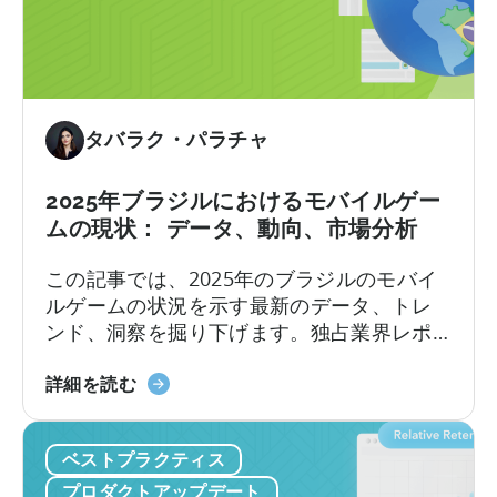
モ
た
ク
バ
か？
広
イ
告
ル・
と
パ
ベ
ブ
タバラク・パラチャ
ス
リ
ト
ッ
2025年ブラジルにおけるモバイルゲー
プ
シ
ムの現状： データ、動向、市場分析
ラ
ャ
ク
ー
この記事では、2025年のブラジルのモバイ
テ
が
ルゲームの状況を示す最新のデータ、トレ
ィ
い
ンド、洞察を掘り下げます。独占業界レポ
ス
か
ートや現地第一人者の見識から、この目覚
に
ブ
ましい成長を牽引する要因と、ブラジルゲ
詳細を読む
し
ラ
ーミング市場のユニークな特徴を探りま
て
ジ
す。
ハ
ベストプラクティス
ル
イ
に
プロダクトアップデート