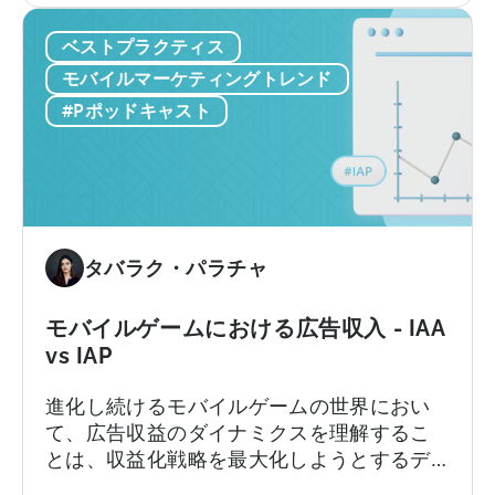
対
ス
的
ベストプラクティス
タ
ン
モバイルマーケティングトレンド
の
#Pポッドキャスト
モ
バ
イ
ル
ゲ
ー
タバラク・パラチャ
ム
ス
モバイルゲームにおける広告収入 - IAA
タ
vs IAP
ジ
オ
進化し続けるモバイルゲームの世界におい
が
て、広告収益のダイナミクスを理解するこ
天
とは、収益化戦略を最大化しようとするデ
神
ベロッパーやパブリッシャーにとって極め