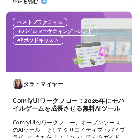
「イ
プリのローカライゼーションと消費者動向
詳細を読む
ー
ン
を理解することが極めて重要です。
ク」
ド
に
ベストプラクティス
の
つ
モ
モバイルマーケティングトレンド
い
バ
#Pポッドキャスト
て
イ
ル
ゲ
ー
ム
市
タラ・マイヤー
場
で
ComfyUIワークフロー：2026年にモバ
成
イルゲームを成長させる無料AIツール
功
す
ComfyUIのワークフロー、オープンソース
る
のAIツール、そしてクリエイティブ・パイプ
方
ラインにもたらすメリットに関するガイド