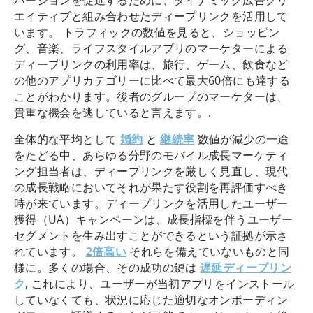
エイティブと組み合わせたディープリンクを活用して
います。 トラフィックの数値を見ると、ショッピン
グ、音楽、ライフスタイルアプリのマーケターによる
ディープリンクの利用率は、旅行、ゲーム、飲食など
の他のアプリカテゴリーに比べて最大60倍にも達する
ことがわかります。後者のグループのマーケターは、
貴重な機会を逃していると言えます。.
全体的な平均として
婚約
と
継続率
数値が減少の一途
をたどる中、あらゆる分野のモバイル成長マーケティ
ング担当者は、ディープリンクを厳しく見直し、現代
の成長戦略においてそれが果たす役割を再評価すべき
時が来ています。ディープリンクを活用したユーザー
獲得（UA）キャンペーンは、成長指標を伴うユーザー
セグメントを生み出すことができるという証拠が示さ
れています。
2倍高い
それらを備えていないものと同
様に。多くの場合、その成功の鍵は
遅延ディープリン
ク
, これにより、ユーザーが当初アプリをインストール
していなくても、状況に応じた適切なオンボーディン