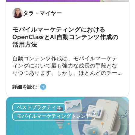
き
ド」
9
タラ・マイヤー
に
つ
つ
の
い
モバイルマーケティングにおける
間
て
OpenClawとAI自動コンテンツ作成の
違
活用方法
い」
に
自動コンテンツ作成は、モバイルマーケテ
つ
ィングにおいて最も強力な成長の手段とな
い
りつつあります。しかし、ほとんどのチー
て
ムは依然として旧来の方法で行っていま
「モ
す。加速し続けるコンテンツサイクルに追
詳細を読む
バ
いつこうとしながら、複数のプラットフォ
イ
ームにわたるコンテンツのアイデア出し、
ベストプラクティス
ル
スクリプト作成、編集、公開を手作業で行
マ
っているのです。
モバイルマーケティングトレンド
ー
ケ