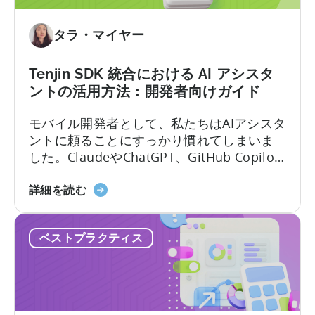
タラ・マイヤー
Tenjin SDK 統合における AI アシスタ
ントの活用方法：開発者向けガイド
モバイル開発者として、私たちはAIアシスタ
ントに頼ることにすっかり慣れてしまいま
した。ClaudeやChatGPT、GitHub Copilot
を開き、作りたいものを説明すれば、数秒
「Tenjin
のうちに動作するコードが手に入ります。
詳細を読む
SDK
しかし、その利便性には「幻覚」という隠
統
れた代償が伴います。 問題はここにありま
ベストプラクティス
合
す。LLMにモバイルSDKの統合を依頼する
に
と、あなたは…….
お
け
る