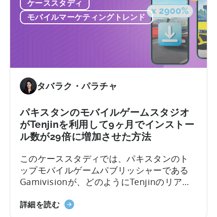
て：
ア
ケーススタディ
の
デ
プ
モバイルマーケティングトレンド
ケ
ー
リ
ー
タ、
の
ス
ト
リ
ス
レ
テ
タ
ン
ン
デ
ド、
シ
タバラク・パラチャ
ィ
市
ョ
に
場
ン
パキスタンのモバイルゲームスタジオ
つ
分
に
がTenjinを利用して9ヶ月でインストー
い
析
つ
て
ル数が29倍に増加させた方法
い
て
このケーススタディでは、パキスタンのト
絶
ップモバイルゲームパブリッシャーである
対
Gamivisionが、どのようにTenjinのリアル
的
タイムダッシュボード、戦略的成長サポー
と
パ
ト、価格設定を活用してビジネスを拡大し
詳細を読む
相
キ
たかをご紹介します。