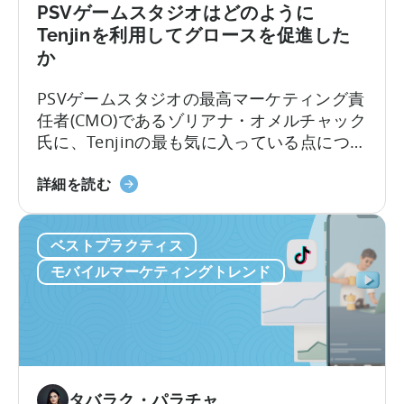
め
PSVゲームスタジオはどのように
の
Tenjinを利用してグロースを促進した
Python
か
の
使
PSVゲームスタジオの最高マーケティング責
い
任者(CMO)であるゾリアナ・オメルチャック
方
氏に、Tenjinの最も気に入っている点につい
に
てお話を伺いました。以下のインタビュー
つ
100
では、彼女のチームがTenjinダッシュボード
詳細を読む
い
を
をどのように活用して100以上のアプリをス
て：
超
ケールさせているのか、その舞台裏を語っ
Python
ベストプラクティス
え
てくれます。このインタビューでは、以下
を
る
のことを学ぶことができます。1. PSVが追
モバイルマーケティングトレンド
モ
モ
跡している主要な指標とKPI…
バ
バ
イ
イ
ル
ル
マ
ゲ
ー
ー
タバラク・パラチャ