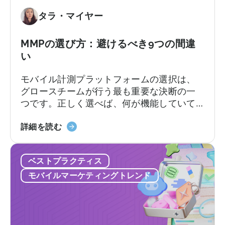
AI
タラ・マイヤー
ア
シ
ス
MMPの選び方：避けるべき9つの間違
タ
い
ン
モバイル計測プラットフォームの選択は、
ト
グロースチームが行う最も重要な決断の一
の
つです。正しく選べば、何が機能していて
活
何が機能していないのか、次にどこに予算
用
「MMP
を配分すべきかが明確になります。しか
詳細を読む
方
の
し、間違った選択をすると、チーム全員が
法：
選
使いこなせないプラットフォームに料金を
開
ベストプラクティス
び
支払ったり、来るはずのないサポートを待
発
方：
ち続けることになります。契約後、あちこ
者
モバイルマーケティングトレンド
避
ちで予期せぬコストが発生するかもしれま
向
け
せん。
け
る
ガ
べ
イ