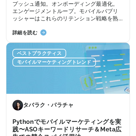
理
ュ
プッシュ通知。オンボーディング最適化。
由
ー
エンゲージメントループ。モバイルパブリ
シ
ッシャーはこれらのリテンション戦略を熟
ョ
知しています。
ン
ア
詳細を読む
の
プ
違
リ
い
ベストプラクティス
の
リ
モバイルマーケティングトレンド
テ
ン
シ
ョ
ン
戦
タバラク・パラチャ
略
は
Pythonでモバイルマーケティングを実
適
践〜ASOキーワードリサーチ＆Meta広
切