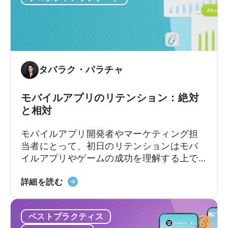
ブ
お
リ
け
ッ
る
ド・
モ
カ
バ
ジ
イ
タバラク・パラチャ
ュ
ル
ア
ゲ
モバイルアプリのリテンション：絶対
ル
ー
と相対
市
ム
場
の
モバイルアプリ開発者やマーケティング担
を
現
当者にとって、初日のリテンションはモバ
開
状
イルアプリやゲームの成功を理解する上で
拓
2025
最も重要な指標の1つです。
し
年
モ
詳細を読む
た
に
バ
か
つ
イ
-
い
ベストプラクティス
ル
ZPLAY