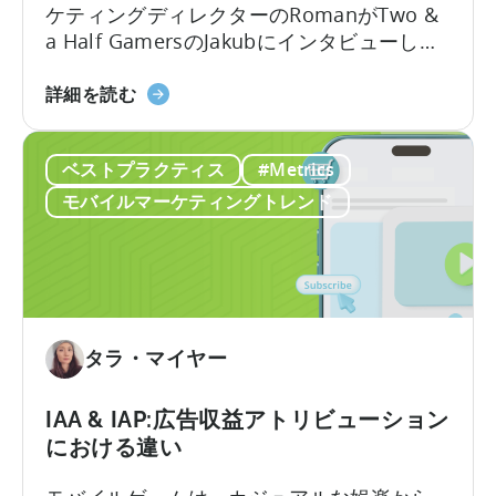
イ
ケティングディレクターのRomanがTwo &
い
ル
a Half GamersのJakubにインタビューし、
て
ゲ
モバイルゲーム広告の地殻変動について議
ー
2026
論します。Jakubはユーザー獲得と広告クリ
詳細を読む
ム
年
エイティブ制作における豊富な経験を持っ
を
の
ています。
成
ベストプラクティス
#Metrics
広
長
告
モバイルマーケティングトレンド
さ
ク
せ
リ
る
エ
無
イ
料
テ
の
ィ
タラ・マイヤー
AI
ブ
ツ
に
IAA & IAP:広告収益アトリビューション
ー
つ
における違い
ル
い
て：