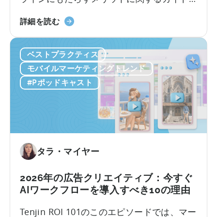
法：
モバイルゲームスタジオでは、中国を起点
モ
ComfyUI
に静かな革命が起きています。 現地のチー
詳細を読む
バ
の
ムは、オープンソースのAIツールを活用する
イ
ワ
ことで、人員を増やさずにユーザー獲得
ル
ベストプラクティス
ー
（UA）を10倍に拡大しています。こうした
ア
ク
迅速にスケールできるチームは、何百もの
モバイルマーケティングトレンド
プ
フ
広告クリエイティブをテストしており...
#Pポッドキャスト
リ
ロ
の
ー
ロ
に
ー
つ
カ
い
ラ
て：
タラ・マイヤー
イ
2026
ズ
年
2026年の広告クリエイティブ：今すぐ
戦
に
AIワークフローを導入すべき10の理由
略」
モ
に
バ
Tenjin ROI 101のこのエピソードでは、マー
つ