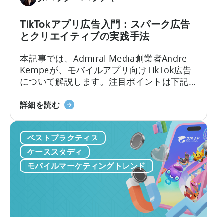
ケ
ム
テ
の
TikTokアプリ広告入門：スパーク広告
ィ
ス
とクリエイティブの実践手法
ン
ケ
グ
ー
本記事では、Admiral Media創業者Andre
に
ル
Kempeが、モバイルアプリ向けTikTok広告
活
に
について解説します。注目ポイントは下記
用
つ
の5点： なぜTikTok広告？ 広告主はTikTok
す
い
モ
でどんな共通課題に直面するか？ TikTokキ
詳細を読む
る
て：
バ
ャンペーンは
方
PSV
イ
Meta（Facebook/Instagram）とどう異な
法：
ゲ
ベストプラクティス
ル
るか？ Spark Adsの本質とその重要性は？
Python
ー
ア
実例付きTikTokクリエイティブのベストプ
ケーススタディ
を
ム
プ
ラクティスは？
モバイルマーケティングトレンド
モ
ス
リ
バ
タ
向
イ
ジ
け
ル
オ
TikTok
マ