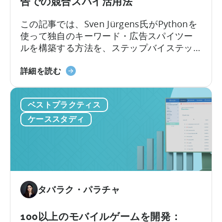
告での競合スパイ活用法
な
指
この記事では、Sven Jürgens氏がPythonを
標
使って独自のキーワード・広告スパイツー
の
ルを構築する方法を、ステップバイステッ
選
プで解説します。コーディング経験がなく
択
モ
ても大丈夫です。この記事のポイントは以
詳細を読む
か
バ
下のとおりです。競争の激しいアプリスト
ら
イ
アでアプリに注目してもらったり、効果的
始
ベストプラクティス
ル
な広告を掲載したりするには、運だけでは
ま
マ
不十分です。しかし、Pythonのようなツー
ケーススタディ
る
ー
ルを使えば…
ケ
テ
ィ
ン
グ
タバラク・パラチャ
の
た
100以上のモバイルゲームを開発：