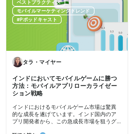
の
ベストプラクティス
内
8千ドルと表示されるかもしれません。広告
高
広
メディエーションプラットフォームは1つの
モバイルマーケティングトレンド
い
告
数字を報告しますが、広告…
#Pポッドキャスト
フ
の
リ
収
ー・
益
ト
計
ゥ・
算
プ
方
タラ・マイヤー
レ
法：
イ
実
インドにおいてモバイルゲームに勝つ
の
績
方法：モバイルアプリローカライゼー
ビ
あ
ション戦略
ジ
る
ネ
フ
インドにおけるモバイルゲーム市場は驚異
ス
レ
的な成長を遂げています。インド国内のア
モ
ー
プリ開発者から、この急成長市場を狙うグ
デ
ム
ローバルなデベロッパーまで、モバイルア
ル」
ワ