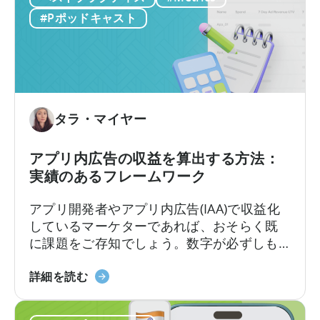
経済）」
について、わかりやすく解説して
ト
の
#Pポッドキャスト
くださいました。
の
ユ
実
ニ
施
ッ
方
ト
法
エ
に
コ
タラ・マイヤー
つ
ノ
い
ミ
アプリ内広告の収益を算出する方法：
て
ク
実績のあるフレームワーク
ス
に
アプリ開発者やアプリ内広告(IAA)で収益化
つ
しているマーケターであれば、おそらく既
い
に課題をご存知でしょう。数字が必ずしも
て：
一致しない場合、広告収益を正確に計算す
収
「ア
るにはどうすればよいのでしょうか？ある
詳細を読む
益
プ
ダッシュボードでは広告収益が5万ドルと表
性
リ
示されるのに、別のダッシュボードでは4万