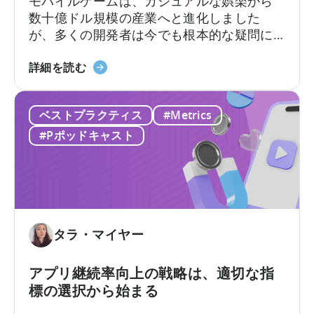
モバイルゲームは、カジュアルな娯楽から
今
数十億ドル規模の産業へと進化しました
す
が、多くの開発者は今でも根本的な疑問に
ぐ
直面しています。それは「モバイルゲーム
AI
IAA
はどのように収益を上げるのか?」という問
詳細を読む
ワ
と
いです。その答えは、2つの重要な収益化モ
ー
IAP
デル、すなわちアプリ内広告とアプリ内課
ク
ベストプラクティス
#Metrics
に
金、つまりIAAとIAPを理解し、それらを効
フ
つ
果的に活用できるかどうかにかかっていま
#Pポッドキャスト
ロ
い
す。
ー
て
を
広
導
告
入
収
す
入
タラ・マイヤー
べ
ア
き
ト
アプリ継続率向上の戦略は、適切な指
10
リ
標の選択から始まる
の
ビ