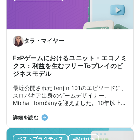
き
ー
い
こ
ケ
て
と」
タ
ー
の
た
タラ・マイヤー
め
の
F2Pゲームにおけるユニット・エコノミ
広
クス：利益を生むフリーToプレイのビ
告
ジネスモデル
ク
リ
最近公開されたTenjin 101のエピソードに、
エ
スロバキア出身のゲームデザイナー、
イ
Michal Tomčányを迎えました。10年以上に
テ
わたりF2P（Free-to-Play）ゲームの開発に
ィ
「F2P
携わってきた彼が、モバイルゲーム業界で
詳細を読む
ブ
ゲ
最も重要でありながら誤解されがちな概念
テ
ー
の一つ、
「ユニット・エコノミクス（単位
ス
ベストプラクティス
#Metrics
ム