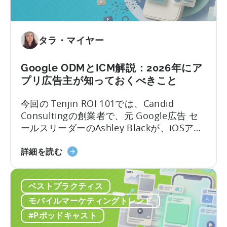
テ
ィ
ン
グ
タラ・マイヤー
に
お
Google ODMとICM解説：2026年にア
い
プリ広告主が知っておくべきこと
て
OpenClaw
今回の Tenjin ROI 101では、Candid
と
Consultingの創業者で、元 Google広告 セ
AI
ールスリーダーのAshley Blackが、iOSアプ
を
リ広告で最も誤解されがちな用語のいくつ
活
「Google
かを解説します。Google社内で約10年、そ
詳細を読む
用
の
のうち6年はアプリ広告セールスチームを率
し
ODM
いた経験を持つAshleyは、なかなか得難い
た
ベストプラクティス
と
視点を共有します。彼女はこれらのプロダ
自
ICM
クトがどのように構築されたか、そしてそ
モバイルマーケティングトレンド
動
に
れらが実際の世界でどのように機能するか
#Pポッドキャスト
コ
つ
を知っているのです。