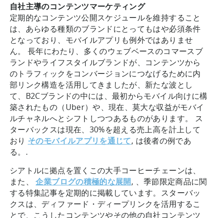
自社主導のコンテンツマーケティング
定期的なコンテンツ公開スケジュールを維持すること
は、あらゆる種類のブランドにとってもはや必須条件
となっており、モバイルアプリも例外ではありませ
ん。 長年にわたり、多くのウェブベースのコマースブ
ランドやライフスタイルブランドが、コンテンツから
のトラフィックをコンバージョンにつなげるために内
部リンク構造を活用してきましたが、新たな波とし
て、B2Cブランドの中には、最初からモバイル向けに構
築されたもの（Uber）や、現在、莫大な収益がモバイ
ルチャネルへとシフトしつつあるものがあります。 ス
ターバックスは現在、30%を超える売上高を計上して
おり
そのモバイルアプリを通じて
, は後者の例であ
る。.
シアトルに拠点を置くこの大手コーヒーチェーンは、
また、
企業ブログの積極的な展開
, 、季節限定商品に関
する特集記事を定期的に掲載しています。スターバッ
クスは、ディファード・ディープリンクを活用するこ
とで、こうしたコンテンツやその他の自社コンテンツ