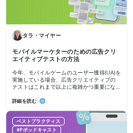
ン
い
テ
て：
ン
2026
ツ
年
作
に
タラ・マイヤー
成
ア
を
プ
モバイルマーケターのための広告クリ
ど
リ
エイティブテストの方法
の
広
よ
告
今年、モバイルゲームのユーザー獲得(UA)を
う
主
実施している場合、広告クリエイティブの
に
が
テストはこれまで以上に複雑かつ重要にな
活
知
っています。クリエイティブ競争は現実の
用
っ
モ
ものとなっています。新たな課題は、十分
詳細を読む
す
て
バ
な数のクリエイティブを制作することでは
る
お
イ
なく、それらを適切にテストし、最良のも
か」
く
ベストプラクティス
ル
のを選別できるかどうかです。最近の…
に
べ
マ
#Pポッドキャスト
つ