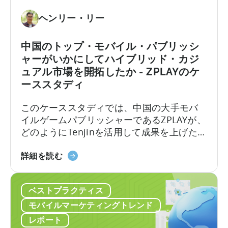
は
広
ー
ど
告
ヘンリー・リー
ケ
の
に
テ
よ
つ
中国のトップ・モバイル・パブリッシ
ィ
う
い
ャーがいかにしてハイブリッド・カジ
ン
に
て：
ュアル市場を開拓したか - ZPLAYのケ
グ
天
ク
ーススタディ
に
神
リ
活
を
エ
このケーススタディでは、中国の大手モバ
用
利
イ
イルゲームパブリッシャーであるZPLAYが、
す
用
タ
どのようにTenjinを活用して成果を上げたか
る
し
ー
をご紹介します： ZPLAYについて 北京で設
方
て
の
中
立されたZPLAYは、世界中で数百万ダウンロ
詳細を読む
法
成
た
国
ードを達成した世界有数のモバイルゲーム
長
め
の
パブリッシャーです。同社は、世界的に認
を
の
ベストプラクティス
ト
知されたゲームポートフォリオを擁し、複
促
ス
ッ
数の地域でプレゼンスを拡大しています。
モバイルマーケティングトレンド
進
パ
プ・
レポート
し
ー