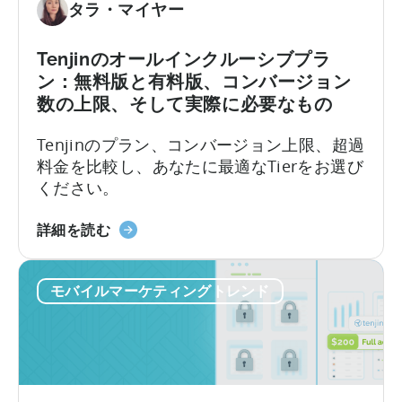
シ
タラ・マイヤー
ス
タ
Tenjinのオールインクルーシブプラ
ン
ン：無料版と有料版、コンバージョン
ト
数の上限、そして実際に必要なもの
の
活
Tenjinのプラン、コンバージョン上限、超過
用
料金を比較し、あなたに最適なTierをお選び
方
ください。
法：
開
天
詳細を読む
発
神
者
の
向
モバイルマーケティングトレンド
オ
け
ー
ガ
ル
イ
イ
ド」
ン
に
ク