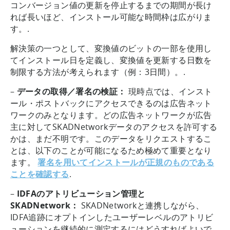
コンバージョン値の更新を停止するまでの期間が長け
れば長いほど、インストール可能な時間枠は広がりま
す。.
解決策の一つとして、変換値のビットの一部を使用し
てインストール日を定義し、変換値を更新する日数を
制限する方法が考えられます（例：3日間）。.
–
データの取得／署名の検証：
現時点では、インスト
ール・ポストバックにアクセスできるのは広告ネット
ワークのみとなります。どの広告ネットワークが広告
主に対してSKADNetworkデータのアクセスを許可する
かは、まだ不明です。このデータをリクエストするこ
とは、以下のことが可能になるため極めて重要となり
ます。
署名を用いてインストールが正規のものである
ことを確認する
.
–
IDFAのアトリビューション管理と
SKADNetwork：
SKADNetworkと連携しながら、
IDFA追跡にオプトインしたユーザーレベルのアトリビ
ューションを継続的に測定するにはどうすればよいで