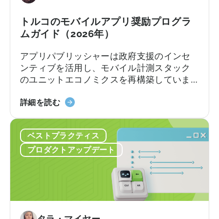
プ
ロ
トルコのモバイルアプリ奨励プログラ
グ
ムガイド（2026年）
ラ
アプリパブリッシャーは政府支援のインセ
ム」
ンティブを活用し、モバイル計測スタック
に
のユニットエコノミクスを再構築していま
つ
す。
い
『ト
詳細を読む
て：
ル
申
コ
請
ベストプラクティス
の
チ
モ
ェ
プロダクトアップデート
バ
ッ
イ
ク
ル
リ
ア
ス
プ
ト
リ
タラ・マイヤー