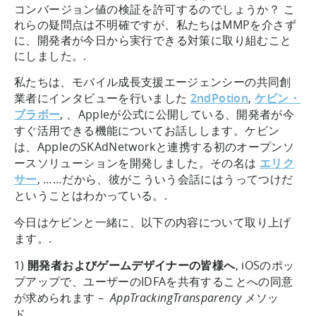
コンバージョン値の検証を許可するのでしょうか？ こ
れらの疑問点は不明確ですが、私たちはMMPを介さず
に、開発者が今日から実行できる対策に取り組むこと
にしました。.
私たちは、モバイル成長支援エージェンシーの共同創
業者にインタビューを行いました
2ndPotion
,
ケビン・
ブラボー
, 、Appleが公式に公開している、開発者が今
すぐ活用できる機能についてお話しします。ケビン
は、AppleのSKAdNetworkと連携する初のオープンソ
ースソリューションを開発しました。その名は
エリク
サー
, ……だから、彼がこういう会話にはうってつけだ
ということはわかっている。.
今日はケビンと一緒に、以下の内容について取り上げ
ます。.
1)
開発者およびゲームデザイナーの皆様へ
, iOSのポッ
プアップで、ユーザーのIDFAを共有することへの同意
が求められます –
AppTrackingTransparency
メソッ
ド。.