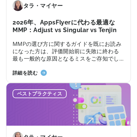
タラ・マイヤー
つ
ル
い
ー
て
シ
2026年、AppsFlyerに代わる最適な
ブ
MMP：Adjust vs Singular vs Tenjin
プ
MMPの選び方に関するガイドを既にお読み
ラ
になった方は、評価開始前に失敗に終わる
ン
最も一般的な原因となるミスをご存知でし
に
ょう。不透明な価格設定、機能制限、契約
つ
2026
後に初めて明らかになるサポートレベル、
詳細を読む
い
年
そしてほとんどのチームが実際に持ってい
て：
の
る技術リソースをはるかに超えることを前
無
ベストプラクティス
AppsFlyer
提としたプラットフォームなどです。この
料
に
記事では…
プ
代
ラ
わ
ン
る
と
ベ
有