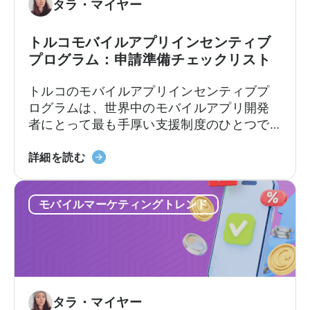
タラ・マイヤー
トルコモバイルアプリインセンティブ
プログラム：申請準備チェックリスト
トルコのモバイルアプリインセンティブプ
ログラムは、世界中のモバイルアプリ開発
者にとって最も手厚い支援制度のひとつで
す。この枠組みでは、輸出志向の企業に対
「Türkiye
し、対象となる広告費、プラットフォーム
詳細を読む
モ
手数料、ソフトウェア費用、市場参入費用
バ
の一部を払い戻します。支援率や上限額は
モバイルマーケティングトレンド
イ
カテゴリーやプログラムトラックによって
ル
異なります。[1][4][5][6] 適切な企業にとっ
ア
て、これは国際展開において大きな差を生
プ
む可能性があります。[1][5][7]
リ
奨
タラ・マイヤー
励