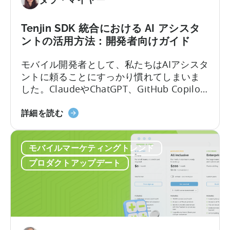
奨
励
Tenjin SDK 統合における AI アシスタ
プ
ントの活用方法：開発者向けガイド
ロ
グ
モバイル開発者として、私たちはAIアシスタ
ラ
ントに頼ることにすっかり慣れてしまいま
ム
した。ClaudeやChatGPT、GitHub Copilot
ガ
を開き、作りたいものを説明すれば、数秒
イ
「Tenjin
のうちに動作するコードが手に入ります。
詳細を読む
ド
SDK
しかし、その利便性には「幻覚」という隠
（2026
統
れた代償が伴います。 問題はここにありま
年）』
モバイルマーケティングトレンド
合
す。LLMにモバイルSDKの統合を依頼する
に
に
と、あなたは…….
プロダクトアップデート
つ
お
い
け
て
る
AI
ア