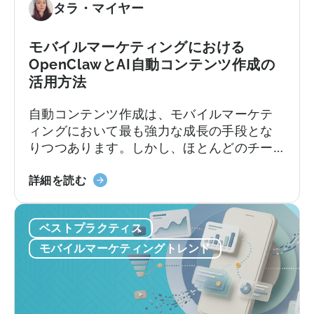
9
タラ・マイヤー
必
つ
要
の
な
モバイルマーケティングにおける
間
も
OpenClawとAI自動コンテンツ作成の
違
の
活用方法
い」
に
自動コンテンツ作成は、モバイルマーケテ
つ
ィングにおいて最も強力な成長の手段とな
い
りつつあります。しかし、ほとんどのチー
て
ムは依然として旧来の方法で行っていま
「モ
す。加速し続けるコンテンツサイクルに追
詳細を読む
バ
いつこうとしながら、複数のプラットフォ
イ
ームにわたるコンテンツのアイデア出し、
ベストプラクティス
ル
スクリプト作成、編集、公開を手作業で行
マ
っているのです。
モバイルマーケティングトレンド
ー
ケ
テ
ィ