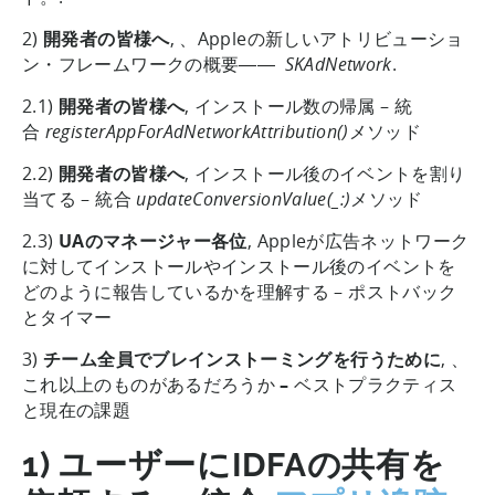
2)
開発者の皆様へ
, 、Appleの新しいアトリビューショ
ン・フレームワークの概要――
SKAdNetwork
.
2.1)
開発者の皆様へ
, インストール数の帰属 – 統
合
registerAppForAdNetworkAttribution()
メソッド
2.2)
開発者の皆様へ
, インストール後のイベントを割り
当てる – 統合
updateConversionValue(_:)
メソッド
2.3)
UAのマネージャー各位
, Appleが広告ネットワーク
に対してインストールやインストール後のイベントを
どのように報告しているかを理解する – ポストバック
とタイマー
3)
チーム全員でブレインストーミングを行うために
, 、
これ以上のものがあるだろうか
–
ベストプラクティス
と現在の課題
1) ユーザーにIDFAの共有を