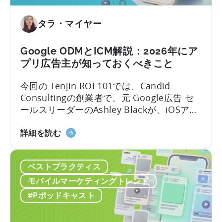
ン
グ
タラ・マイヤー
に
お
Google ODMとICM解説：2026年にア
い
プリ広告主が知っておくべきこと
て
OpenClaw
今回の Tenjin ROI 101では、Candid
と
Consultingの創業者で、元 Google広告 セ
AI
ールスリーダーのAshley Blackが、iOSアプ
を
リ広告で最も誤解されがちな用語のいくつ
活
「Google
かを解説します。Google社内で約10年、そ
詳細を読む
用
の
のうち6年はアプリ広告セールスチームを率
し
ODM
いた経験を持つAshleyは、なかなか得難い
た
ベストプラクティス
と
視点を共有します。彼女はこれらのプロダ
自
ICM
クトがどのように構築されたか、そしてそ
モバイルマーケティングトレンド
動
に
れらが実際の世界でどのように機能するか
#Pポッドキャスト
コ
つ
を知っているのです。
ン
い