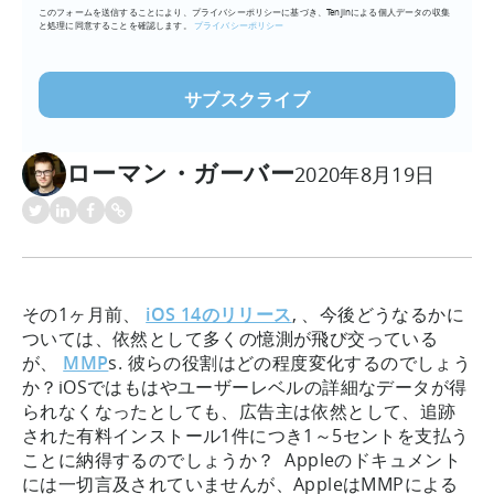
このフォームを送信することにより、プライバシーポリシーに基づき、Tenjinによる個人データの収集
ア
と処理に同意することを確認します。
プライバシーポリシー
ド
レ
ス
を
入
ローマン・ガーバー
力
2020年8月19日
(必
須)
その1ヶ月前、
iOS 14のリリース
, 、今後どうなるかに
ついては、依然として多くの憶測が飛び交っている
が、
MMP
s. 彼らの役割はどの程度変化するのでしょう
か？iOSではもはやユーザーレベルの詳細なデータが得
られなくなったとしても、広告主は依然として、追跡
された有料インストール1件につき1～5セントを支払う
ことに納得するのでしょうか？ Appleのドキュメント
には一切言及されていませんが、AppleはMMPによる