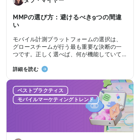
タラ・マイヤー
ス
料
ト
プ
な
MMPの選び方：避けるべき9つの間違
ラ
代
ン、
い
替
コ
モバイル計測プラットフォームの選択は、
サ
ン
グロースチームが行う最も重要な決断の一
ー
バ
つです。正しく選べば、何が機能していて
ビ
ー
何が機能していないのか、次にどこに予算
ス：
ジ
「MMP
を配分すべきかが明確になります。しか
詳細を読む
Adjust
ョ
の
し、間違った選択をすると、チーム全員が
vs
ン
選
使いこなせないプラットフォームに料金を
Singular
制
ベストプラクティス
び
支払ったり、来るはずのないサポートを待
vs
限、
方：
ち続けることになります。契約後、あちこ
Tenjin
モバイルマーケティングトレンド
そ
避
ちで予期せぬコストが発生するかもしれま
し
け
せん。
て
る
実
べ
際
き
に