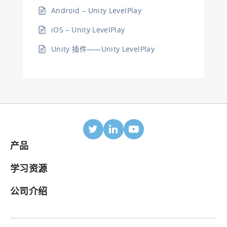
Android – Unity LevelPlay
iOS – Unity LevelPlay
Unity 插件——Unity LevelPlay
产品
移动归因
学习资源
合作伙伴
博客
公司介绍
ROI 面板
帮助中心
关于我们