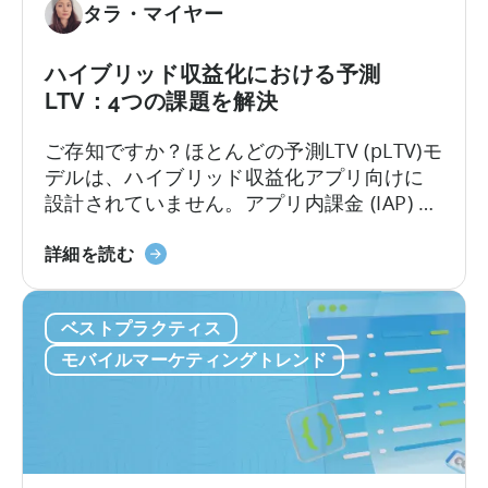
タラ・マイヤー
ハイブリッド収益化における予測
LTV：4つの課題を解決
ご存知ですか？ほとんどの予測LTV (pLTV)モ
デルは、ハイブリッド収益化アプリ向けに
設計されていません。アプリ内課金 (IAP) と
アプリ内広告の両方で収益化を行う場合、
ハ
ユーザー行動は急速に複雑化します。標準
詳細を読む
イ
的なLTVモデルでは対応できず、ほとんどの
ブ
pLTV指標も同様です。
ベストプラクティス
リ
ッ
モバイルマーケティングトレンド
ド
収
益
化