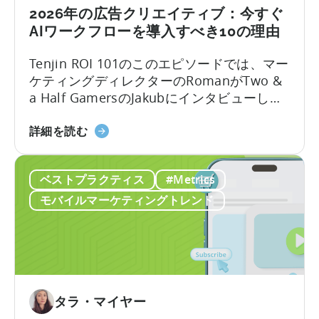
年
て
2026年の広告クリエイティブ：今すぐ
戦
に
AIワークフローを導入すべき10の理由
略」
モ
に
バ
Tenjin ROI 101のこのエピソードでは、マー
つ
イ
ケティングディレクターのRomanがTwo &
い
ル
a Half GamersのJakubにインタビューし、
て
ゲ
モバイルゲーム広告の地殻変動について議
ー
2026
論します。Jakubはユーザー獲得と広告クリ
詳細を読む
ム
年
エイティブ制作における豊富な経験を持っ
を
の
ています。
成
ベストプラクティス
#Metrics
広
長
告
モバイルマーケティングトレンド
さ
ク
せ
リ
る
エ
無
イ
料
テ
の
ィ
タラ・マイヤー
AI
ブ