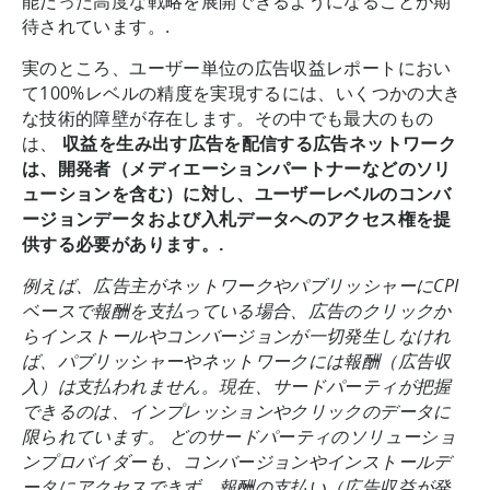
能だった高度な戦略を展開できるようになることが期
待されています。.
実のところ、ユーザー単位の広告収益レポートにおい
て100%レベルの精度を実現するには、いくつかの大き
な技術的障壁が存在します。その中でも最大のもの
は、
収益を生み出す広告を配信する広告ネットワーク
は、開発者（メディエーションパートナーなどのソリ
ューションを含む）に対し、ユーザーレベルのコンバ
ージョンデータおよび入札データへのアクセス権を提
供する必要があります。.
例えば、広告主がネットワークやパブリッシャーにCPI
ベースで報酬を支払っている場合、広告のクリックか
らインストールやコンバージョンが一切発生しなけれ
ば、パブリッシャーやネットワークには報酬（広告収
入）は支払われません。現在、サードパーティが把握
できるのは、インプレッションやクリックのデータに
限られています。 どのサードパーティのソリューショ
ンプロバイダーも、コンバージョンやインストールデ
ータにアクセスできず、報酬の支払い（広告収益が発