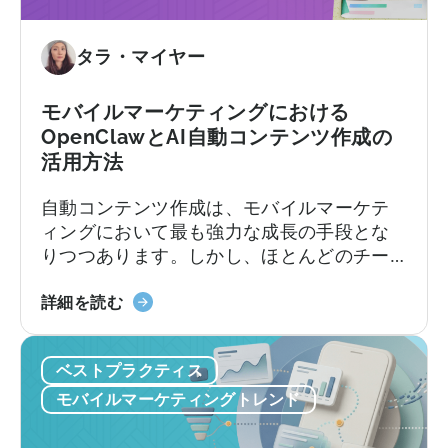
ベ
有
ス
料
ト
タラ・マイヤー
プ
な
ラ
代
ン、
モバイルマーケティングにおける
替
コ
OpenClawとAI自動コンテンツ作成の
サ
ン
活用方法
ー
バ
ビ
ー
自動コンテンツ作成は、モバイルマーケテ
ス：
ジ
ィングにおいて最も強力な成長の手段とな
Adjust
ョ
りつつあります。しかし、ほとんどのチー
vs
ン
ムは依然として旧来の方法で行っていま
Singular
制
「モ
す。加速し続けるコンテンツサイクルに追
詳細を読む
vs
限、
バ
いつこうとしながら、複数のプラットフォ
Tenjin
そ
イ
ームにわたるコンテンツのアイデア出し、
ベストプラクティス
し
ル
スクリプト作成、編集、公開を手作業で行
て
マ
っているのです。
モバイルマーケティングトレンド
実
ー
際
ケ