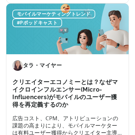
ー
プリポートフォリオに影響を与える大きな
ン
ム
再定義がすでに起きています。
テ
モバイルマーケティングトレンド
か
ン
ら
#Pポッドキャスト
ツ
ア
と
プ
ク
リ
リ
投
エ
資
イ
へ：
タラ・マイヤー
テ
2026
ィ
年
クリエイターエコノミーとは？なぜマ
ブ
に
イクロインフルエンサー(Micro-
の
モ
Influencers)がモバイルのユーザー獲
作
バ
得を再定義するのか
り
イ
方」
ル
広告コスト、CPM、アトリビューションの
に
ア
課題の高まりにより、モバイルマーケター
つ
プ
は有料ユーザー獲得からクリエイター主導