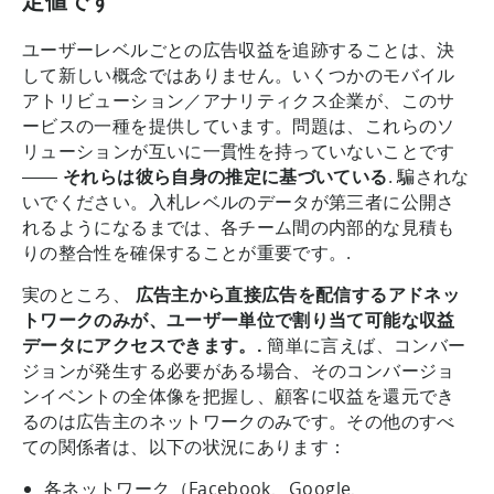
定値です
ユーザーレベルごとの広告収益を追跡することは、決
して新しい概念ではありません。いくつかのモバイル
アトリビューション／アナリティクス企業が、このサ
ービスの一種を提供しています。問題は、これらのソ
リューションが互いに一貫性を持っていないことです
――
それらは彼ら自身の推定に基づいている
. 騙されな
いでください。入札レベルのデータが第三者に公開さ
れるようになるまでは、各チーム間の内部的な見積も
りの整合性を確保することが重要です。.
実のところ、
広告主から直接広告を配信するアドネッ
トワークのみが、ユーザー単位で割り当て可能な収益
データにアクセスできます。.
簡単に言えば、コンバー
ジョンが発生する必要がある場合、そのコンバージョ
ンイベントの全体像を把握し、顧客に収益を還元でき
るのは広告主のネットワークのみです。その他のすべ
ての関係者は、以下の状況にあります：
各ネットワーク（Facebook、Google、