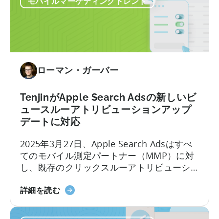
モバイルマーケティングトレンド
ト
知されたゲームポートフォリオを擁し、複
状
ッ
数の地域でプレゼンスを拡大しています。
プ・
モ
バ
イ
ローマン・ガーバー
ル・
パ
ブ
TenjinがApple Search Adsの新しいビ
リ
ュースルーアトリビューションアップ
ッ
デートに対応
シ
2025年3月27日、Apple Search Adsはすべ
ャ
てのモバイル測定パートナー（MMP）に対
ー
し、既存のクリックスルーアトリビューシ
が
ョンに加え、ビュースルーアトリビューシ
い
天
ョンをレポートに含めるオプションを導入
か
詳細を読む
神
いたしました。この変更により、ユーザー
に
が
が広告をタップ／クリックした場合だけで
し