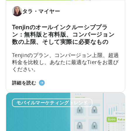
プ
ト
リ
タラ・マイヤー
奨
励
Tenjinのオールインクルーシブプラ
プ
ン：無料版と有料版、コンバージョン
ロ
数の上限、そして実際に必要なもの
グ
ラ
Tenjinのプラン、コンバージョン上限、超過
ム
料金を比較し、あなたに最適なTierをお選び
ガ
ください。
イ
ド
天
詳細を読む
（2026
神
年）』
の
に
モバイルマーケティングトレンド
オ
つ
ー
い
ル
て
イ