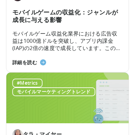
べ
ア
き
ト
モバイルゲームの収益化：ジャンルが
10
リ
成長に与える影響
の
ビ
理
ュ
モバイルゲーム収益化業界における広告収
由
ー
益は1000億ドルを突破し、アプリ内課金
シ
(IAP)の2倍の速度で成長しています。この変
ョ
化にもかかわらず、多くの開発者は依然と
ン
モ
してIAPのみを軸に収益化戦略を構築してお
詳細を読む
の
バ
り、多くの収益機会を逃しています。
違
イ
い
#Metrics
ル
ゲ
モバイルマーケティングトレンド
ー
ム
の
収
益
化
タラ・マイヤー