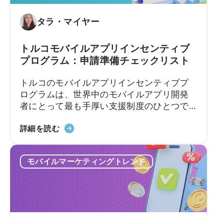
タラ・マイヤー
トルコモバイルアプリインセンティブ
プログラム：申請準備チェックリスト
トルコのモバイルアプリインセンティブプ
ログラムは、世界中のモバイルアプリ開発
者にとって最も手厚い支援制度のひとつで
す。この枠組みでは、輸出志向の企業に対
「Türkiye
し、対象となる広告費、プラットフォーム
詳細を読む
モ
手数料、ソフトウェア費用、市場参入費用
バ
の一部を払い戻します。支援率や上限額は
モバイルマーケティングトレンド
イ
カテゴリーやプログラムトラックによって
ル
異なります。[1][4][5][6] 適切な企業にとっ
ア
て、これは国際展開において大きな差を生
プ
む可能性があります。[1][5][7]
リ