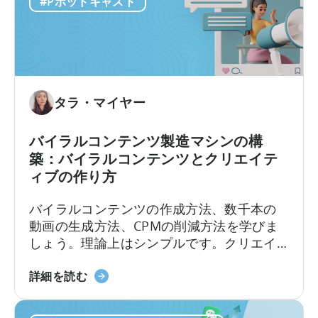
マ
#Pポッドキャスト
つ
き
ー
い
こ
ケ
て
と」
タ
ー
の
た
タラ・マイヤー
め
の
バイラルコンテンツ製造マシンの構
広
築：バイラルコンテンツとクリエイテ
告
ィブの作り方
ク
リ
バイラルコンテンツの作成方法、数千本の
エ
動画の生成方法、CPMの削減方法を学びま
イ
しょう。理論上はシンプルです。クリエイ
テ
ターを雇い、動画を作成し、視聴回数を増
ィ
「バ
やし、バイラル化させ、低コストで新規ユ
詳細を読む
ブ
イ
ーザーを獲得する。しかし、実際のとこ
テ
ラ
ろ、実行は決して簡単ではありません。こ