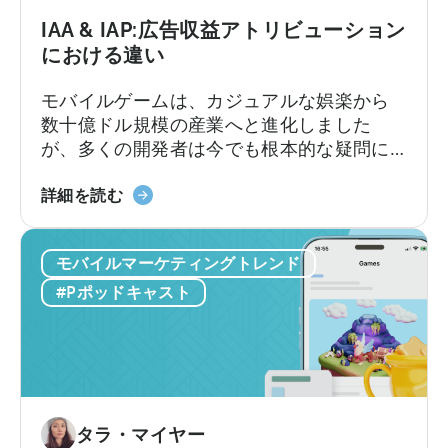
ツ
に
IAA & IAP:広告収益アトリビューション
ー
つ
における違い
ル
い
て：
モバイルゲームは、カジュアルな娯楽から
今
数十億ドル規模の産業へと進化しました
す
が、多くの開発者は今でも根本的な疑問に
ぐ
直面しています。それは「モバイルゲーム
AI
IAA
はどのように収益を上げるのか?」という問
詳細を読む
ワ
と
いです。その答えは、2つの重要な収益化モ
ー
IAP
デル、すなわちアプリ内広告とアプリ内課
ク
モバイルマーケティングトレンド
に
金、つまりIAAとIAPを理解し、それらを効
フ
つ
果的に活用できるかどうかにかかっていま
#Pポッドキャスト
ロ
い
す。
ー
て
を
広
導
告
入
収
す
入
タラ・マイヤー