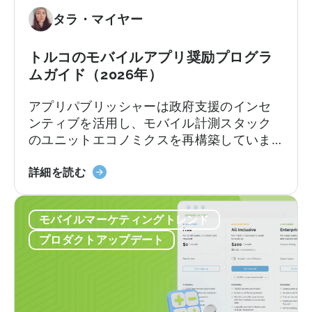
奨
タラ・マイヤー
励
プ
ロ
トルコのモバイルアプリ奨励プログラ
グ
ムガイド（2026年）
ラ
アプリパブリッシャーは政府支援のインセ
ム」
ンティブを活用し、モバイル計測スタック
に
のユニットエコノミクスを再構築していま
つ
す。
い
『ト
詳細を読む
て：
ル
申
コ
請
モバイルマーケティングトレンド
の
チ
モ
ェ
プロダクトアップデート
バ
ッ
イ
ク
ル
リ
ア
ス