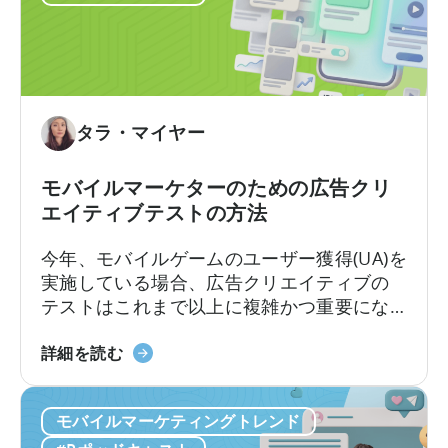
コ
つ
を知っているのです。
ン
い
テ
て：
ン
2026
ツ
年
作
に
タラ・マイヤー
成
ア
を
プ
モバイルマーケターのための広告クリ
ど
リ
エイティブテストの方法
の
広
よ
告
今年、モバイルゲームのユーザー獲得(UA)を
う
主
実施している場合、広告クリエイティブの
に
が
テストはこれまで以上に複雑かつ重要にな
活
知
っています。クリエイティブ競争は現実の
用
っ
モ
ものとなっています。新たな課題は、十分
詳細を読む
す
て
バ
な数のクリエイティブを制作することでは
る
お
イ
なく、それらを適切にテストし、最良のも
か」
く
モバイルマーケティングトレンド
ル
のを選別できるかどうかです。最近の…
に
べ