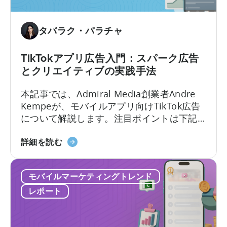
ィ
ン
グ
タバラク・パラチャ
の
た
TikTokアプリ広告入門：スパーク広告
め
とクリエイティブの実践手法
の
Python
本記事では、Admiral Media創業者Andre
の
Kempeが、モバイルアプリ向けTikTok広告
使
について解説します。注目ポイントは下記
い
の5点： なぜTikTok広告？ 広告主はTikTok
方
モ
でどんな共通課題に直面するか？ TikTokキ
詳細を読む
に
バ
ャンペーンは
つ
イ
Meta（Facebook/Instagram）とどう異な
い
モバイルマーケティングトレンド
ル
るか？ Spark Adsの本質とその重要性は？
て：
ア
実例付きTikTokクリエイティブのベストプ
レポート
Python
プ
ラクティスは？
を
リ
モ
向