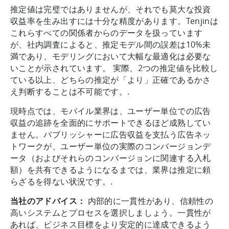
推定値は完璧ではありませんが、それでも莫大な投資
収益率を生み出すには十分な精度があります。Tenjinは
これらすべての関係者からのデータを扱っています
が、社内調査によると、推定モデル間の誤差は10%未
満であり、モデリングにおいて大幅な最適化は必要な
いことが示されています。 実際、2つの推定値を比較し
ている以上、どちらの推定が「より」正確であるかさ
え判断することは不可能です。.
現時点では、モバイル業界は、ユーザー単位での広告
収益の追跡を全面的にサポートできるほど成熟してい
ません。パブリッシャーに広告収益を支払う広告ネッ
トワークが、ユーザー単位の実際のコンバージョンデ
ータ（およびそれらのコンバージョンに関連する入札
額）を共有できるようになるまでは、業界は推定に頼
らざるを得ない状況です。.
当社のアドバイス：
内部的に一貫性があり、信頼性の
高いシステムとプロセスを選択しましょう。一貫性が
あれば、ビジネス目標をより安定的に達成できるよう