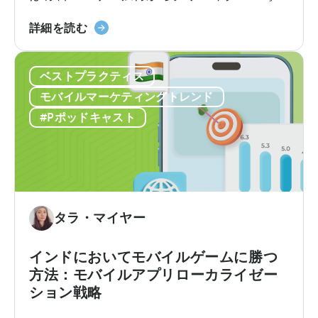
い
リ
のオーガニック成長へと移行しつつありま
て
ポ
「ク
す。アプリ開発者やモバイルマーケターに
詳細を読む
ー
リ
とって、CPMの最適化、クリエイティブの
ト
エ
テスト、そして成功したクリエイティブの
フ
ベストプラクティス
イ
拡大という従来のロードマップは、ますま
ォ
タ
すコストがかさむようになっています。か
モバイルマーケティングトレンド
リ
ー
つては予測可能だったターゲティングと入
#Pポッドキャスト
オ
エ
札の科学は、新たな段階へと進化を遂げて
を
コ
います。
多
ノ
様
ミ
化
ー
す
と
タラ・マイヤー
べ
は
き
何
インドにおいてモバイルゲームに勝つ
理
か？
方法：モバイルアプリローカライゼー
由」
マ
ション戦略
に
イ
つ
ク