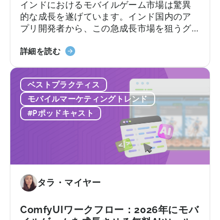
インドにおけるモバイルゲーム市場は驚異
い
ロ
的な成長を遂げています。インド国内のア
て
イ
プリ開発者から、この急成長市場を狙うグ
ン
ローバルなデベロッパーまで、モバイルア
フ
「イ
プリのローカライゼーションと消費者動向
詳細を読む
ル
ン
を理解することが極めて重要です。
エ
ド
ン
ベストプラクティス
の
サ
モ
モバイルマーケティングトレンド
ー
バ
#Pポッドキャスト
が
イ
モ
ル
バ
ゲ
イ
ー
ル
ム
ユ
市
タラ・マイヤー
ー
場
ザ
で
ComfyUIワークフロー：2026年にモバ
ー
成