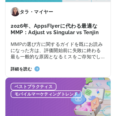
ン
ク
タラ・マイヤー
ル
ー
シ
2026年、AppsFlyerに代わる最適な
ブ
MMP：Adjust vs Singular vs Tenjin
プ
MMPの選び方に関するガイドを既にお読み
ラ
になった方は、評価開始前に失敗に終わる
ン
最も一般的な原因となるミスをご存知でし
に
ょう。不透明な価格設定、機能制限、契約
つ
2026
後に初めて明らかになるサポートレベル、
詳細を読む
い
年
そしてほとんどのチームが実際に持ってい
て：
の
る技術リソースをはるかに超えることを前
無
ベストプラクティス
AppsFlyer
提としたプラットフォームなどです。この
料
に
記事では…
プ
モバイルマーケティングトレンド
代
ラ
わ
ン
る
と