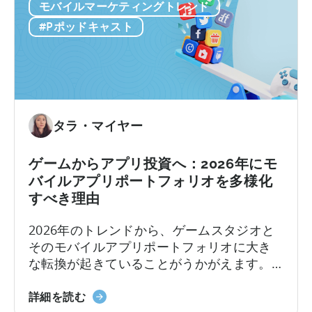
ス
モバイルマーケティングトレンド
ル
こ数年、モバイルアプリは従来の有料ユー
ト
コ
ザー獲得から方向転換し、...
#Pポッドキャスト
の
ン
実
テ
施
ン
方
ツ
法
生
に
成
タラ・マイヤー
つ
マ
い
シ
ゲームからアプリ投資へ：2026年にモ
て
ン
バイルアプリポートフォリオを多様化
の
すべき理由
構
築：
2026年のトレンドから、ゲームスタジオと
バ
そのモバイルアプリポートフォリオに大き
イ
な転換が起きていることがうかがえます。
ラ
アプリのM&A会社であるEHVM Capitalの創
ル
「ゲ
業者、Evelin Herreraによると、世界中のア
詳細を読む
コ