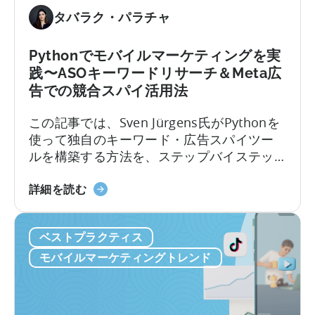
の
予
タバラク・パラチャ
測
LTV
Pythonでモバイルマーケティングを実
に
践〜ASOキーワードリサーチ＆Meta広
つ
告での競合スパイ活用法
い
て：
この記事では、Sven Jürgens氏がPythonを
4
使って独自のキーワード・広告スパイツー
つ
ルを構築する方法を、ステップバイステッ
の
プで解説します。コーディング経験がなく
課
モ
ても大丈夫です。この記事のポイントは以
詳細を読む
題
バ
下のとおりです。競争の激しいアプリスト
を
イ
アでアプリに注目してもらったり、効果的
解
ベストプラクティス
ル
な広告を掲載したりするには、運だけでは
決
マ
不十分です。しかし、Pythonのようなツー
モバイルマーケティングトレンド
ー
ルを使えば…
ケ
テ