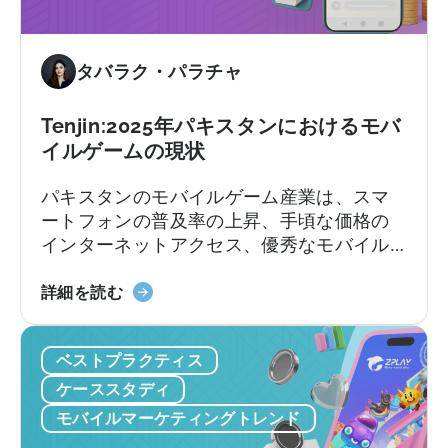
バ
け
イ
TikTok
ル
広
タバラク・パラチャ
マ
告
ー
に
Tenjin:2025年パキスタンにおけるモバ
ケ
つ
イルゲームの現状
テ
い
ィ
て：
パキスタンのモバイルゲーム産業は、スマ
ン
ク
ートフォンの普及率の上昇、手頃な価格の
グ
リ
インターネットアクセス、優秀なモバイル
に
エ
ゲーム開発者の増加などを背景に、かつて
活
イ
天
ない成長を遂げています。最近の報告書に
詳細を読む
用
タ
神
よると、パキスタンのゲーマー数は2026年
す
ー
に
までに5,090万人に達すると予想されてお
る
の
ベストプラクティス
つ
り、ゲームコミュニティが繁栄し、急速に
方
た
い
成長するプレイヤーベースによって800万ド
ケーススタディ
法：
め
て：
ル以上の収益が見込まれる産業となってい
モバイルマーケティングトレンド
Python
の
2025
ます（Bloom Pakistan, 2025）。新興ゲー