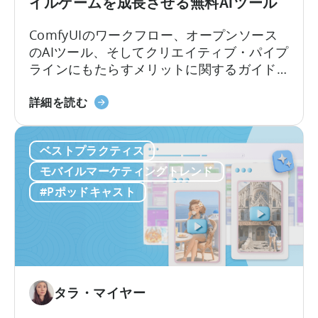
イルゲームを成長させる無料AIツール
獲
功
得
す
ComfyUIのワークフロー、オープンソース
の
る
のAIツール、そしてクリエイティブ・パイプ
あ
方
ラインにもたらすメリットに関するガイド
り
法：
モバイルゲームスタジオでは、中国を起点
方
モ
ComfyUI
に静かな革命が起きています。 現地のチー
詳細を読む
を
バ
の
ムは、オープンソースのAIツールを活用する
再
イ
ワ
ことで、人員を増やさずにユーザー獲得
定
ル
ベストプラクティス
ー
（UA）を10倍に拡大しています。こうした
義
ア
ク
迅速にスケールできるチームは、何百もの
モバイルマーケティングトレンド
し
プ
フ
広告クリエイティブをテストしており...
て
#Pポッドキャスト
リ
ロ
い
の
ー
る
ロ
に
理
ー
つ
由」
カ
い
に
ラ
て：
タラ・マイヤー
つ
イ
2026
い
ズ