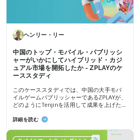
を
ス
年
ム市場に対する世界的な関心が高まるな
モ
パ
パ
か、パキスタンは南アジアのゲーム・エコ
バ
ー
キ
システムにおける重要なプレーヤーとして
イ
ク
ス
の地位を確立しつつあります。
ル
広
タ
ヘンリー・リー
マ
告
ン
ー
と
に
中国のトップ・モバイル・パブリッシ
ケ
ベ
お
ャーがいかにしてハイブリッド・カジ
テ
ス
け
ュアル市場を開拓したか - ZPLAYのケ
ィ
ト
る
ーススタディ
ン
プ
モ
グ
ラ
バ
このケーススタディでは、中国の大手モバ
に
ク
イ
イルゲームパブリッシャーであるZPLAYが、
活
テ
ル
どのようにTenjinを活用して成果を上げたか
用
ィ
ゲ
をご紹介します： ZPLAYについて 北京で設
す
ス
ー
中
立されたZPLAYは、世界中で数百万ダウンロ
詳細を読む
る
ム
国
ードを達成した世界有数のモバイルゲーム
方
の
の
パブリッシャーです。同社は、世界的に認
法
現