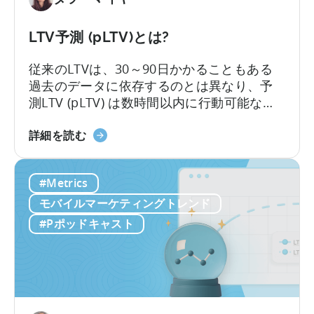
に
つ
LTV予測 (pLTV)とは?
い
て：
従来のLTVは、30～90日かかることもある
ジ
過去のデータに依存するのとは異なり、予
ャ
測LTV (pLTV) は数時間以内に行動可能な予
ン
測を提供します。当社のpLTVは、過去のパ
ル
LTV
ターンや知見と現在の行動シグナルを組み
詳細を読む
が
予
合わせ、即座に実行可能な予測を実現しま
成
測
す。これにより、最適なタイミングでキャ
#Metrics
長
（pLTV）
ンペーンやチャネルを最適化し、より迅速
に
と
に行動を起こすことが可能になります。
モバイルマーケティングトレンド
与
は？
#Pポッドキャスト
え
る
影
響