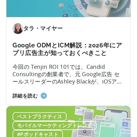
に
テ
必
ィ
要
ン
な
グ
タラ・マイヤー
も
に
の
お
Google ODMとICM解説：2026年にア
い
プリ広告主が知っておくべきこと
て
OpenClaw
今回の Tenjin ROI 101では、Candid
と
Consultingの創業者で、元 Google広告 セ
AI
ールスリーダーのAshley Blackが、iOSアプ
を
リ広告で最も誤解されがちな用語のいくつ
活
「Google
かを解説します。Google社内で約10年、そ
詳細を読む
用
の
のうち6年はアプリ広告セールスチームを率
し
ODM
いた経験を持つAshleyは、なかなか得難い
た
ベストプラクティス
と
視点を共有します。彼女はこれらのプロダ
自
ICM
クトがどのように構築されたか、そしてそ
モバイルマーケティングトレンド
動
に
れらが実際の世界でどのように機能するか
#Pポッドキャスト