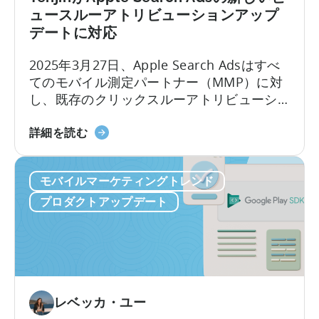
リ
ュースルーアトリビューションアップ
ッ
デートに対応
シ
2025年3月27日、Apple Search Adsはすべ
ャ
てのモバイル測定パートナー（MMP）に対
ー
し、既存のクリックスルーアトリビューシ
が
ョンに加え、ビュースルーアトリビューシ
い
天
ョンをレポートに含めるオプションを導入
か
詳細を読む
神
いたしました。この変更により、ユーザー
に
が
が広告をタップ／クリックした場合だけで
し
モバイルマーケティングトレンド
Apple
なく、タップせずに広告を見た／閲覧した
て
検
場合も、Apple Search Adsにアトリビュー
ハ
プロダクトアップデート
索
ションされるようになります。
イ
広
ブ
告
リ
の
ッ
新
ド・
し
レベッカ・ユー
カ