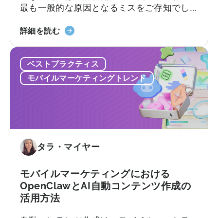
最も一般的な原因となるミスをご存知でし
に
ょう。不透明な価格設定、機能制限、契約
つ
2026
後に初めて明らかになるサポートレベル、
詳細を読む
い
年
そしてほとんどのチームが実際に持ってい
て：
の
る技術リソースをはるかに超えることを前
無
ベストプラクティス
AppsFlyer
提としたプラットフォームなどです。この
料
に
記事では…
プ
モバイルマーケティングトレンド
代
ラ
わ
ン
る
と
ベ
有
ス
料
ト
タラ・マイヤー
プ
な
ラ
代
ン、
モバイルマーケティングにおける
替
コ
OpenClawとAI自動コンテンツ作成の
サ
ン
活用方法
ー
バ
ビ
ー