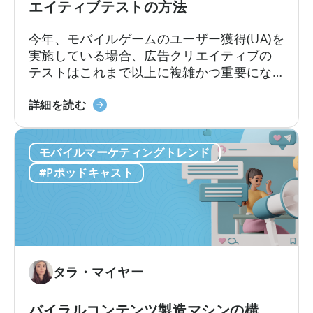
エイティブテストの方法
の
広
よ
告
今年、モバイルゲームのユーザー獲得(UA)を
う
主
実施している場合、広告クリエイティブの
に
が
テストはこれまで以上に複雑かつ重要にな
活
知
っています。クリエイティブ競争は現実の
用
っ
モ
ものとなっています。新たな課題は、十分
詳細を読む
す
て
バ
な数のクリエイティブを制作することでは
る
お
イ
なく、それらを適切にテストし、最良のも
か」
く
モバイルマーケティングトレンド
ル
のを選別できるかどうかです。最近の…
に
べ
マ
#Pポッドキャスト
つ
き
ー
い
こ
ケ
て
と」
タ
ー
の
た
タラ・マイヤー
め
の
バイラルコンテンツ製造マシンの構