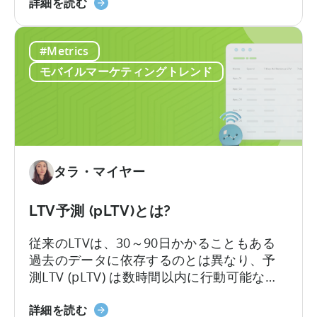
モ
してIAPのみを軸に収益化戦略を構築してお
詳細を読む
の
バ
り、多くの収益機会を逃しています。
違
イ
い
#Metrics
ル
ゲ
モバイルマーケティングトレンド
ー
ム
の
収
益
化
タラ・マイヤー
に
つ
LTV予測 (pLTV)とは?
い
て：
従来のLTVは、30～90日かかることもある
ジ
過去のデータに依存するのとは異なり、予
ャ
測LTV (pLTV) は数時間以内に行動可能な予
ン
測を提供します。当社のpLTVは、過去のパ
ル
LTV
ターンや知見と現在の行動シグナルを組み
詳細を読む