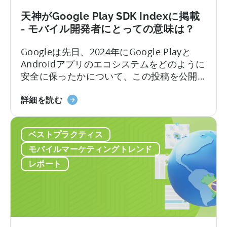
い
ジ
ビ
ュ
天神がGoogle Play SDK Indexに掲載
ュ
ア
- モバイル開発者にとっての意味は？
ー
ル
ス
市
Googleは先日、2024年にGoogle Playと
ル
場
Androidアプリのエコシステムをどのように
ー
を
安全に保ったかについて、この投稿を公開
ア
開
した。レポートによると、2024年には236
ト
拓
天
万個のアプリが削除され、15万8000の開発
詳細を読む
リ
し
神
者アカウントが禁止された。アプリエコシ
ビ
た
が
ステムのコンプライアンスに対する監視が
ュ
ベストプラクティス
か
Google
厳しくなる中、開発者はどのようにこの状
ー
-
Play
況を乗り切ればよいのだろうか。
モバイルマーケティングトレンド
シ
ZPLAY
SDK
レポート
ョ
の
Index
ン
ケ
に
ア
ー
掲
ッ
ス
載
プ
ス
さ