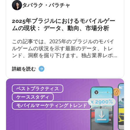
デ
タ
れ
タバラク・パラチャ
ー
デ
ま
ト
ィ
し
2025年ブラジルにおけるモバイルゲー
に
に
た。
ムの現状： データ、動向、市場分析
対
つ
応
い
この記事では、2025年のブラジルのモバイ
に
て
ルゲームの状況を示す最新のデータ、トレ
つ
ンド、洞察を掘り下げます。独占業界レポ
い
ートや現地第一人者の見識から、この目覚
て
ブ
ましい成長を牽引する要因と、ブラジルゲ
詳細を読む
ラ
ーミング市場のユニークな特徴を探りま
ジ
す。
ベストプラクティス
ル
に
ケーススタディ
お
モバイルマーケティングトレンド
け
る
モ