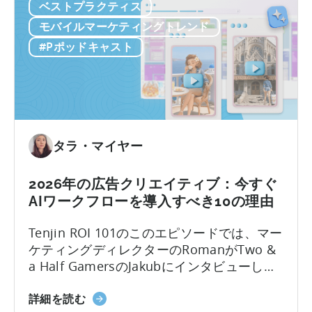
ル
ベストプラクティス
ー
（UA）を10倍に拡大しています。こうした
義
ア
ク
迅速にスケールできるチームは、何百もの
モバイルマーケティングトレンド
し
プ
フ
広告クリエイティブをテストしており...
て
#Pポッドキャスト
リ
ロ
い
の
ー
る
ロ
に
理
ー
つ
由」
カ
い
に
ラ
て：
タラ・マイヤー
つ
イ
2026
い
ズ
年
て
2026年の広告クリエイティブ：今すぐ
戦
に
AIワークフローを導入すべき10の理由
略」
モ
に
バ
Tenjin ROI 101のこのエピソードでは、マー
つ
イ
ケティングディレクターのRomanがTwo &
い
ル
a Half GamersのJakubにインタビューし、
て
ゲ
モバイルゲーム広告の地殻変動について議
ー
2026
論します。Jakubはユーザー獲得と広告クリ
詳細を読む
ム