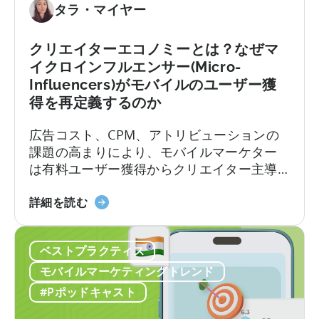
イ
へ：
タラ・マイヤー
テ
2026
ィ
年
クリエイターエコノミーとは？なぜマ
ブ
に
イクロインフルエンサー(Micro-
の
モ
Influencers)がモバイルのユーザー獲
作
バ
得を再定義するのか
り
イ
方」
ル
広告コスト、CPM、アトリビューションの
に
ア
課題の高まりにより、モバイルマーケター
つ
プ
は有料ユーザー獲得からクリエイター主導
い
リ
のオーガニック成長へと移行しつつありま
て
ポ
「ク
す。アプリ開発者やモバイルマーケターに
詳細を読む
ー
リ
とって、CPMの最適化、クリエイティブの
ト
エ
テスト、そして成功したクリエイティブの
フ
ベストプラクティス
イ
拡大という従来のロードマップは、ますま
ォ
タ
すコストがかさむようになっています。か
モバイルマーケティングトレンド
リ
ー
つては予測可能だったターゲティングと入
#Pポッドキャスト
オ
エ
札の科学は、新たな段階へと進化を遂げて
を