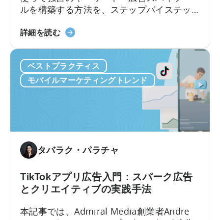
つ
ルを構築する方法を、ステップバイステッ
の
プで解説します。コーディング経験がなく
課
モ
ても大丈夫です。この記事のポイントは以
詳細を読む
題
バ
下のとおりです。競争の激しいアプリスト
を
イ
アでアプリに注目してもらったり、効果的
解
ベストプラクティス
ル
な広告を掲載したりするには、運だけでは
決
マ
不十分です。しかし、Pythonのようなツー
モバイルマーケティングトレンド
ー
ルを使えば…
ケ
テ
ィ
ン
グ
タバラク・パラチャ
の
た
TikTokアプリ広告入門：スパーク広告
め
とクリエイティブの実践手法
の
Python
本記事では、Admiral Media創業者Andre