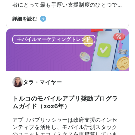
者にとって最も手厚い支援制度のひとつで
す。この枠組みでは、輸出志向の企業に対
「Türkiye
し、対象となる広告費、プラットフォーム
詳細を読む
モ
手数料、ソフトウェア費用、市場参入費用
バ
の一部を払い戻します。支援率や上限額は
モバイルマーケティングトレンド
イ
カテゴリーやプログラムトラックによって
ル
異なります。[1][4][5][6] 適切な企業にとっ
ア
て、これは国際展開において大きな差を生
プ
む可能性があります。[1][5][7]
リ
奨
タラ・マイヤー
励
プ
ロ
トルコのモバイルアプリ奨励プログラ
グ
ムガイド（2026年）
ラ
アプリパブリッシャーは政府支援のインセ
ム」
ンティブを活用し、モバイル計測スタック
に
のユニットエコノミクスを再構築していま
つ