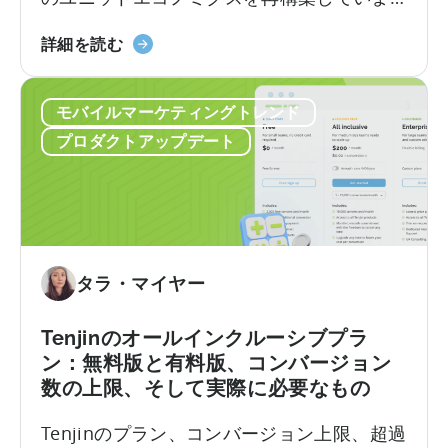
す。
い
『ト
詳細を読む
て：
ル
申
コ
請
モバイルマーケティングトレンド
の
チ
モ
ェ
プロダクトアップデート
バ
ッ
イ
ク
ル
リ
ア
ス
プ
ト
リ
タラ・マイヤー
奨
励
Tenjinのオールインクルーシブプラ
プ
ン：無料版と有料版、コンバージョン
ロ
数の上限、そして実際に必要なもの
グ
ラ
Tenjinのプラン、コンバージョン上限、超過