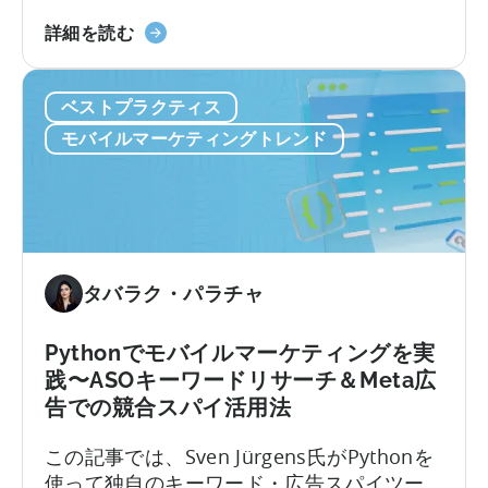
アプリ内広告の両方で収益化を行う場合、
ハ
ユーザー行動は急速に複雑化します。標準
詳細を読む
イ
的なLTVモデルでは対応できず、ほとんどの
ブ
pLTV指標も同様です。
ベストプラクティス
リ
ッ
モバイルマーケティングトレンド
ド
収
益
化
の
予
タバラク・パラチャ
測
LTV
Pythonでモバイルマーケティングを実
に
践〜ASOキーワードリサーチ＆Meta広
つ
告での競合スパイ活用法
い
て：
この記事では、Sven Jürgens氏がPythonを
4
使って独自のキーワード・広告スパイツー