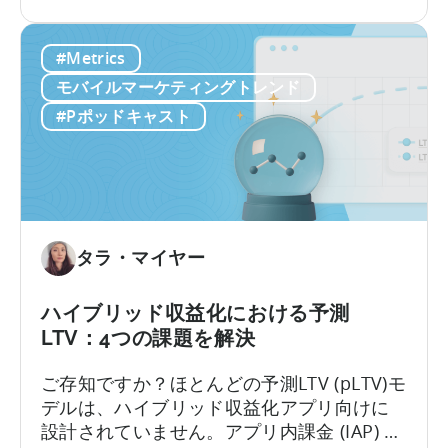
が
予
合わせ、即座に実行可能な予測を実現しま
成
測
す。これにより、最適なタイミングでキャ
#Metrics
長
（pLTV）
ンペーンやチャネルを最適化し、より迅速
に
と
に行動を起こすことが可能になります。
モバイルマーケティングトレンド
与
は？
#Pポッドキャスト
え
る
影
響
タラ・マイヤー
ハイブリッド収益化における予測
LTV：4つの課題を解決
ご存知ですか？ほとんどの予測LTV (pLTV)モ
デルは、ハイブリッド収益化アプリ向けに
設計されていません。アプリ内課金 (IAP) と