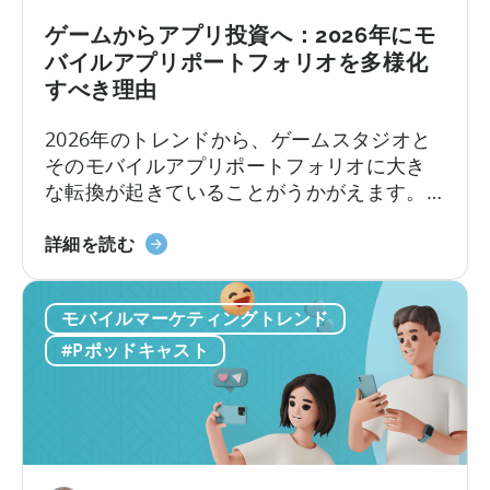
マ
い
シ
ゲームからアプリ投資へ：2026年にモ
て
ン
バイルアプリポートフォリオを多様化
の
すべき理由
構
築：
2026年のトレンドから、ゲームスタジオと
バ
そのモバイルアプリポートフォリオに大き
イ
な転換が起きていることがうかがえます。
ラ
アプリのM&A会社であるEHVM Capitalの創
ル
「ゲ
業者、Evelin Herreraによると、世界中のア
詳細を読む
コ
ー
プリポートフォリオに影響を与える大きな
ン
ム
再定義がすでに起きています。
テ
モバイルマーケティングトレンド
か
ン
ら
#Pポッドキャスト
ツ
ア
と
プ
ク
リ
リ
投
エ
資