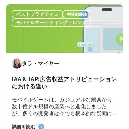
年
エイティブ制作における豊富な経験を持っ
を
の
ています。
成
ベストプラクティス
#Metrics
広
長
告
モバイルマーケティングトレンド
さ
ク
せ
リ
る
エ
無
イ
料
テ
の
ィ
タラ・マイヤー
AI
ブ
ツ
に
IAA & IAP:広告収益アトリビューション
ー
つ
における違い
ル
い
て：
モバイルゲームは、カジュアルな娯楽から
今
数十億ドル規模の産業へと進化しました
す
が、多くの開発者は今でも根本的な疑問に
ぐ
直面しています。それは「モバイルゲーム
AI
IAA
はどのように収益を上げるのか?」という問
詳細を読む