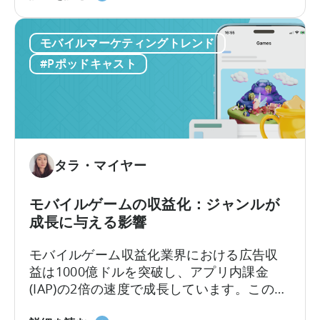
ワ
と
いです。その答えは、2つの重要な収益化モ
ー
IAP
デル、すなわちアプリ内広告とアプリ内課
ク
モバイルマーケティングトレンド
に
金、つまりIAAとIAPを理解し、それらを効
フ
つ
果的に活用できるかどうかにかかっていま
#Pポッドキャスト
ロ
い
す。
ー
て
を
広
導
告
入
収
す
入
タラ・マイヤー
べ
ア
き
ト
モバイルゲームの収益化：ジャンルが
10
リ
成長に与える影響
の
ビ
理
ュ
モバイルゲーム収益化業界における広告収
由
ー
益は1000億ドルを突破し、アプリ内課金
シ
(IAP)の2倍の速度で成長しています。この変
ョ
化にもかかわらず、多くの開発者は依然と
ン