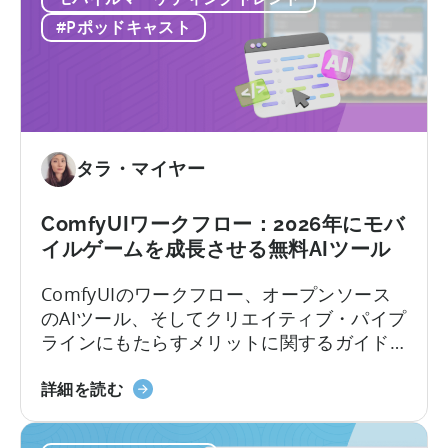
ー
バ
#Pポッドキャスト
が
イ
モ
ル
バ
ゲ
イ
ー
ル
ム
ユ
市
タラ・マイヤー
ー
場
ザ
で
ComfyUIワークフロー：2026年にモバ
ー
成
イルゲームを成長させる無料AIツール
獲
功
得
す
ComfyUIのワークフロー、オープンソース
の
る
のAIツール、そしてクリエイティブ・パイプ
あ
方
ラインにもたらすメリットに関するガイド
り
法：
モバイルゲームスタジオでは、中国を起点
方
モ
ComfyUI
に静かな革命が起きています。 現地のチー
詳細を読む
を
バ
の
ムは、オープンソースのAIツールを活用する
再
イ
ワ
ことで、人員を増やさずにユーザー獲得
定