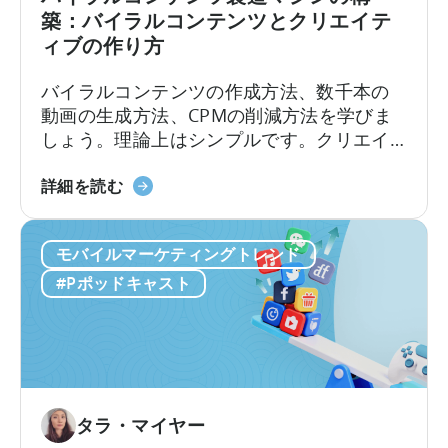
広
築：バイラルコンテンツとクリエイテ
告
ィブの作り方
ク
リ
バイラルコンテンツの作成方法、数千本の
エ
動画の生成方法、CPMの削減方法を学びま
イ
しょう。理論上はシンプルです。クリエイ
テ
ターを雇い、動画を作成し、視聴回数を増
ィ
「バ
やし、バイラル化させ、低コストで新規ユ
詳細を読む
ブ
イ
ーザーを獲得する。しかし、実際のとこ
テ
ラ
ろ、実行は決して簡単ではありません。こ
ス
モバイルマーケティングトレンド
ル
こ数年、モバイルアプリは従来の有料ユー
ト
コ
ザー獲得から方向転換し、...
#Pポッドキャスト
の
ン
実
テ
施
ン
方
ツ
法
生
に
成
タラ・マイヤー
つ