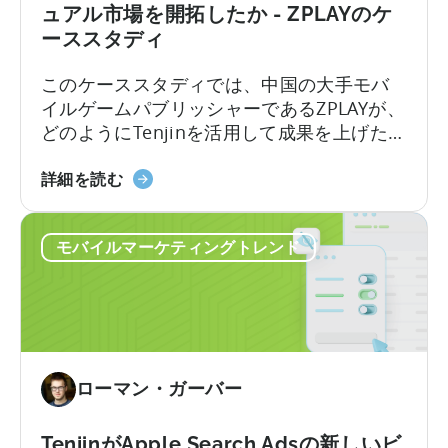
ュアル市場を開拓したか - ZPLAYのケ
ィ
ト
る
ーススタディ
ン
プ
モ
グ
ラ
バ
このケーススタディでは、中国の大手モバ
に
ク
イ
イルゲームパブリッシャーであるZPLAYが、
活
テ
ル
どのようにTenjinを活用して成果を上げたか
用
ィ
ゲ
をご紹介します： ZPLAYについて 北京で設
す
ス
ー
中
立されたZPLAYは、世界中で数百万ダウンロ
詳細を読む
る
ム
国
ードを達成した世界有数のモバイルゲーム
方
の
の
パブリッシャーです。同社は、世界的に認
法
現
モバイルマーケティングトレンド
ト
知されたゲームポートフォリオを擁し、複
状
ッ
数の地域でプレゼンスを拡大しています。
プ・
モ
バ
イ
ローマン・ガーバー
ル・
パ
ブ
TenjinがApple Search Adsの新しいビ