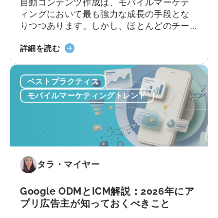
自動コンテンツ作成は、モバイルマーケテ
ス：
ジ
ィングにおいて最も強力な成長の手段とな
Adjust
ョ
りつつあります。しかし、ほとんどのチー
vs
ン
ムは依然として旧来の方法で行っていま
Singular
制
「モ
す。加速し続けるコンテンツサイクルに追
詳細を読む
vs
限、
バ
いつこうとしながら、複数のプラットフォ
Tenjin
そ
イ
ームにわたるコンテンツのアイデア出し、
ベストプラクティス
し
ル
スクリプト作成、編集、公開を手作業で行
て
マ
っているのです。
モバイルマーケティングトレンド
実
ー
際
ケ
に
テ
必
ィ
要
ン
な
グ
タラ・マイヤー
も
に
の
お
Google ODMとICM解説：2026年にア
い
プリ広告主が知っておくべきこと
て