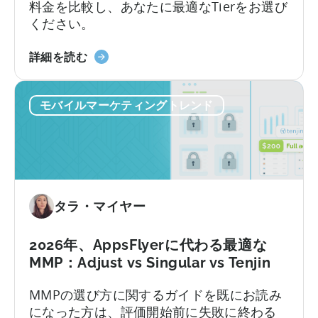
ム
料金を比較し、あなたに最適なTierをお選び
ガ
ください。
イ
ド
天
詳細を読む
（2026
神
年）』
の
に
モバイルマーケティングトレンド
オ
つ
ー
い
ル
て
イ
ン
ク
タラ・マイヤー
ル
ー
シ
2026年、AppsFlyerに代わる最適な
ブ
MMP：Adjust vs Singular vs Tenjin
プ
MMPの選び方に関するガイドを既にお読み
ラ
になった方は、評価開始前に失敗に終わる
ン