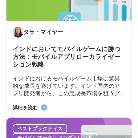
コ
います。
多
ノ
様
ミ
化
ー
す
と
タラ・マイヤー
べ
は
き
何
インドにおいてモバイルゲームに勝つ
理
か？
方法：モバイルアプリローカライゼー
由」
マ
ション戦略
に
イ
つ
ク
インドにおけるモバイルゲーム市場は驚異
い
ロ
的な成長を遂げています。インド国内のア
て
イ
プリ開発者から、この急成長市場を狙うグ
ン
ローバルなデベロッパーまで、モバイルア
フ
「イ
プリのローカライゼーションと消費者動向
詳細を読む
ル
ン
を理解することが極めて重要です。
エ
ド
ン
ベストプラクティス
の
サ
モ
モバイルマーケティングトレンド