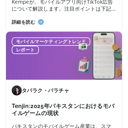
の
Kempeが、モバイルアプリ向けTikTok広告
使
について解説します。注目ポイントは下記
い
の5点： なぜTikTok広告？ 広告主はTikTok
方
モ
でどんな共通課題に直面するか？ TikTokキ
詳細を読む
に
バ
ャンペーンは
つ
イ
Meta（Facebook/Instagram）とどう異な
い
モバイルマーケティングトレンド
ル
るか？ Spark Adsの本質とその重要性は？
て：
ア
実例付きTikTokクリエイティブのベストプ
レポート
Python
プ
ラクティスは？
を
リ
モ
向
バ
け
イ
TikTok
ル
広
タバラク・パラチャ
マ
告
ー
に
Tenjin:2025年パキスタンにおけるモバ
ケ
つ
イルゲームの現状
テ
い
ィ
て：
パキスタンのモバイルゲーム産業は、スマ