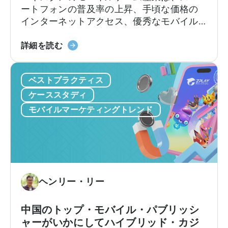
ン
ク
ートフォンの普及率の上昇、手頃な価格の
グ
リ
インターネットアクセス、優秀なモバイル
に
エ
ゲーム開発者の増加などを背景に、かつて
活
イ
天
ない成長を遂げています。最近の報告書に
詳細を読む
用
タ
神
よると、パキスタンのゲーマー数は2026年
す
ー
に
までに5,090万人に達すると予想されてお
る
の
ベストプラクティス
つ
り、ゲームコミュニティが繁栄し、急速に
方
た
い
成長するプレイヤーベースによって800万ド
ケーススタディ
法：
め
て：
ル以上の収益が見込まれる産業となってい
モバイルマーケティングトレンド
Python
の
2025
ます（Bloom Pakistan, 2025）。新興ゲー
を
ス
年
ム市場に対する世界的な関心が高まるな
モ
パ
パ
か、パキスタンは南アジアのゲーム・エコ
バ
ー
キ
システムにおける重要なプレーヤーとして
イ
ク
ス
の地位を確立しつつあります。
ル
広
タ
ヘンリー・リー
マ
告
ン
ー
と
に
中国のトップ・モバイル・パブリッシ
ケ
ベ
お
ャーがいかにしてハイブリッド・カジ
テ
ス
け