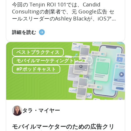
OpenClaw
今回の Tenjin ROI 101では、Candid
と
Consultingの創業者で、元 Google広告 セ
AI
ールスリーダーのAshley Blackが、iOSアプ
を
リ広告で最も誤解されがちな用語のいくつ
活
「Google
かを解説します。Google社内で約10年、そ
詳細を読む
用
の
のうち6年はアプリ広告セールスチームを率
し
ODM
いた経験を持つAshleyは、なかなか得難い
た
ベストプラクティス
と
視点を共有します。彼女はこれらのプロダ
自
ICM
クトがどのように構築されたか、そしてそ
モバイルマーケティングトレンド
動
に
れらが実際の世界でどのように機能するか
#Pポッドキャスト
コ
つ
を知っているのです。
ン
い
テ
て：
ン
2026
ツ
年
作
に
タラ・マイヤー
成
ア
を
プ
モバイルマーケターのための広告クリ
ど
リ