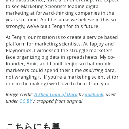
to see Marketing Scientists leading digital
marketing at forward-thinking companies in the
years to come. And because we believe in this so
strongly, we’ve built Tenjin for this future.
At Tenjin, our mission is to create a service based
platform for marketing scientists. At Tapjoy and
Playnomics, I witnessed the struggle marketers
face organizing big data in spreadsheets. My co-
founder, Amir, and I built Tenjin so that mobile
marketers could spend their time
analyzing
data,
not wrangling it. If you’re a marketing scientist (or
one in the making) we’d love to hear from you.
Image credit:
A Shed Load of Data
by
dullhunk
, used
under
CC BY
/ cropped from original
こちらにも興