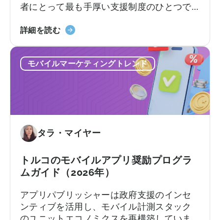
者にとって最も手厚い支援制度のひとつで
す。この枠組みでは、輸出志向の企業に対
「Türkiye
し、対象となる広告費、プラットフォーム
詳細を読む
モ
手数料、ソフトウェア費用、市場参入費用
バ
の一部を払い戻します。支援率や上限額は
モバイルマーケティングトレンド
イ
カテゴリーやプログラムトラックによって
ル
異なります。[1][4][5][6] 適切な企業にとっ
ア
て、これは国際展開において大きな差を生
プ
む可能性があります。[1][5][7]
リ
奨
タラ・マイヤー
励
プ
ロ
トルコのモバイルアプリ奨励プログラ
グ
ムガイド（2026年）
ラ
アプリパブリッシャーは政府支援のインセ
ム」
ンティブを活用し、モバイル計測スタック
に
のユニットエコノミクスを再構築していま
つ