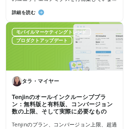
す。
い
『ト
詳細を読む
て：
ル
申
コ
請
モバイルマーケティングトレンド
の
チ
モ
ェ
プロダクトアップデート
バ
ッ
イ
ク
ル
リ
ア
ス
プ
ト
リ
タラ・マイヤー
奨
励
Tenjinのオールインクルーシブプラ
プ
ン：無料版と有料版、コンバージョン
ロ
数の上限、そして実際に必要なもの
グ
ラ
Tenjinのプラン、コンバージョン上限、超過