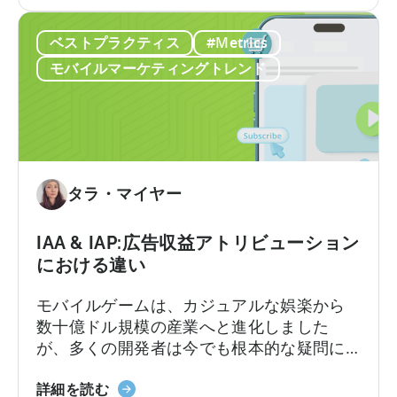
年
エイティブ制作における豊富な経験を持っ
を
の
ています。
成
ベストプラクティス
#Metrics
広
長
告
モバイルマーケティングトレンド
さ
ク
せ
リ
る
エ
無
イ
料
テ
の
ィ
タラ・マイヤー
AI
ブ
ツ
に
IAA & IAP:広告収益アトリビューション
ー
つ
における違い
ル
い
て：
モバイルゲームは、カジュアルな娯楽から
今
数十億ドル規模の産業へと進化しました
す
が、多くの開発者は今でも根本的な疑問に
ぐ
直面しています。それは「モバイルゲーム
AI
IAA
はどのように収益を上げるのか?」という問
詳細を読む