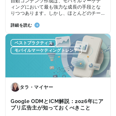
自動コンテンツ作成は、モバイルマーケテ
ス：
ジ
ィングにおいて最も強力な成長の手段とな
Adjust
ョ
りつつあります。しかし、ほとんどのチー
vs
ン
ムは依然として旧来の方法で行っていま
Singular
制
「モ
す。加速し続けるコンテンツサイクルに追
詳細を読む
vs
限、
バ
いつこうとしながら、複数のプラットフォ
Tenjin
そ
イ
ームにわたるコンテンツのアイデア出し、
ベストプラクティス
し
ル
スクリプト作成、編集、公開を手作業で行
て
マ
っているのです。
モバイルマーケティングトレンド
実
ー
際
ケ
に
テ
必
ィ
要
ン
な
グ
タラ・マイヤー
も
に
の
お
Google ODMとICM解説：2026年にア
い
プリ広告主が知っておくべきこと
て