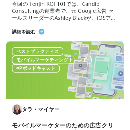
OpenClaw
今回の Tenjin ROI 101では、Candid
と
Consultingの創業者で、元 Google広告 セ
AI
ールスリーダーのAshley Blackが、iOSアプ
を
リ広告で最も誤解されがちな用語のいくつ
活
「Google
かを解説します。Google社内で約10年、そ
詳細を読む
用
の
のうち6年はアプリ広告セールスチームを率
し
ODM
いた経験を持つAshleyは、なかなか得難い
た
ベストプラクティス
と
視点を共有します。彼女はこれらのプロダ
自
ICM
クトがどのように構築されたか、そしてそ
モバイルマーケティングトレンド
動
に
れらが実際の世界でどのように機能するか
#Pポッドキャスト
コ
つ
を知っているのです。
ン
い
テ
て：
ン
2026
ツ
年
作
に
タラ・マイヤー
成
ア
を
プ
モバイルマーケターのための広告クリ
ど
リ