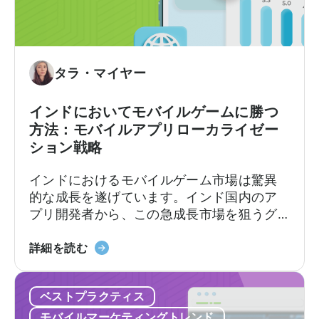
コ
います。
多
ノ
様
ミ
化
ー
す
と
タラ・マイヤー
べ
は
き
何
インドにおいてモバイルゲームに勝つ
理
か？
方法：モバイルアプリローカライゼー
由」
マ
ション戦略
に
イ
つ
ク
インドにおけるモバイルゲーム市場は驚異
い
ロ
的な成長を遂げています。インド国内のア
て
イ
プリ開発者から、この急成長市場を狙うグ
ン
ローバルなデベロッパーまで、モバイルア
フ
「イ
プリのローカライゼーションと消費者動向
詳細を読む
ル
ン
を理解することが極めて重要です。
エ
ド
ン
ベストプラクティス
の
サ
モ
モバイルマーケティングトレンド