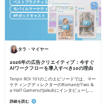
ル
ベストプラクティス
ー
（UA）を10倍に拡大しています。こうした
義
ア
ク
迅速にスケールできるチームは、何百もの
モバイルマーケティングトレンド
し
プ
フ
広告クリエイティブをテストしており...
て
#Pポッドキャスト
リ
ロ
い
の
ー
る
ロ
に
理
ー
つ
由」
カ
い
に
ラ
て：
タラ・マイヤー
つ
イ
2026
い
ズ
年
て
2026年の広告クリエイティブ：今すぐ
戦
に
AIワークフローを導入すべき10の理由
略」
モ
に
バ
Tenjin ROI 101のこのエピソードでは、マー
つ
イ
ケティングディレクターのRomanがTwo &
い
ル
a Half GamersのJakubにインタビューし、
て
ゲ
モバイルゲーム広告の地殻変動について議
ー
2026
論します。Jakubはユーザー獲得と広告クリ
詳細を読む
ム