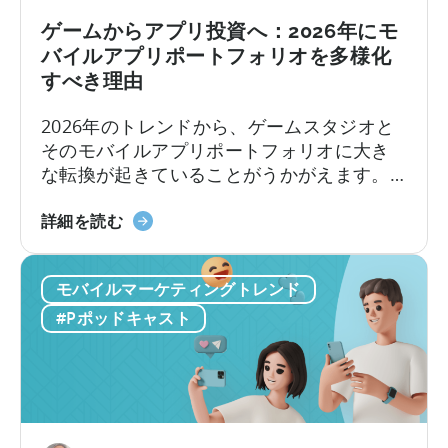
い
シ
ゲームからアプリ投資へ：2026年にモ
て
ン
バイルアプリポートフォリオを多様化
の
すべき理由
構
築：
2026年のトレンドから、ゲームスタジオと
バ
そのモバイルアプリポートフォリオに大き
イ
な転換が起きていることがうかがえます。
ラ
アプリのM&A会社であるEHVM Capitalの創
ル
「ゲ
業者、Evelin Herreraによると、世界中のア
詳細を読む
コ
ー
プリポートフォリオに影響を与える大きな
ン
ム
再定義がすでに起きています。
テ
モバイルマーケティングトレンド
か
ン
ら
#Pポッドキャスト
ツ
ア
と
プ
ク
リ
リ
投
エ
資