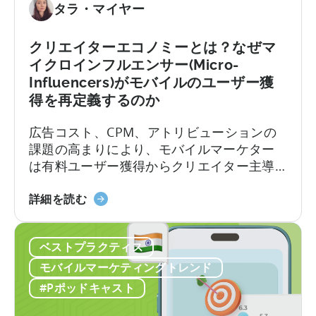
イ
へ：
タラ・マイヤー
テ
2026
ィ
年
クリエイターエコノミーとは？なぜマ
ブ
に
イクロインフルエンサー(Micro-
の
モ
Influencers)がモバイルのユーザー獲
作
バ
得を再定義するのか
り
イ
方」
ル
広告コスト、CPM、アトリビューションの
に
ア
課題の高まりにより、モバイルマーケター
つ
プ
は有料ユーザー獲得からクリエイター主導
い
リ
のオーガニック成長へと移行しつつありま
て
ポ
「ク
す。アプリ開発者やモバイルマーケターに
詳細を読む
ー
リ
とって、CPMの最適化、クリエイティブの
ト
エ
テスト、そして成功したクリエイティブの
フ
ベストプラクティス
イ
拡大という従来のロードマップは、ますま
ォ
タ
すコストがかさむようになっています。か
モバイルマーケティングトレンド
リ
ー
つては予測可能だったターゲティングと入
#Pポッドキャスト
オ
エ
札の科学は、新たな段階へと進化を遂げて
を