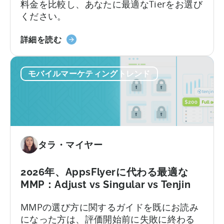
ム
料金を比較し、あなたに最適なTierをお選び
ガ
ください。
イ
ド
天
詳細を読む
（2026
神
年）』
の
に
モバイルマーケティングトレンド
オ
つ
ー
い
ル
て
イ
ン
ク
タラ・マイヤー
ル
ー
シ
2026年、AppsFlyerに代わる最適な
ブ
MMP：Adjust vs Singular vs Tenjin
プ
MMPの選び方に関するガイドを既にお読み
ラ
になった方は、評価開始前に失敗に終わる
ン