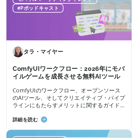
ー
バ
#Pポッドキャスト
が
イ
モ
ル
バ
ゲ
イ
ー
ル
ム
ユ
市
タラ・マイヤー
ー
場
ザ
で
ComfyUIワークフロー：2026年にモバ
ー
成
イルゲームを成長させる無料AIツール
獲
功
得
す
ComfyUIのワークフロー、オープンソース
の
る
のAIツール、そしてクリエイティブ・パイプ
あ
方
ラインにもたらすメリットに関するガイド
り
法：
モバイルゲームスタジオでは、中国を起点
方
モ
ComfyUI
に静かな革命が起きています。 現地のチー
詳細を読む
を
バ
の
ムは、オープンソースのAIツールを活用する
再
イ
ワ
ことで、人員を増やさずにユーザー獲得
定