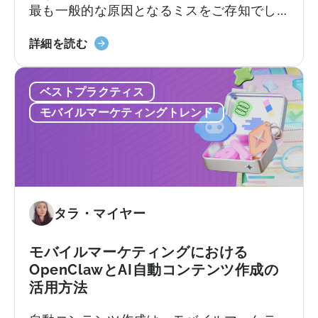
最も一般的な原因となるミスをご存知でし
に
ょう。不透明な価格設定、機能制限、契約
つ
2026
後に初めて明らかになるサポートレベル、
詳細を読む
い
年
そしてほとんどのチームが実際に持ってい
て：
の
る技術リソースをはるかに超えることを前
無
ベストプラクティス
AppsFlyer
提としたプラットフォームなどです。この
料
に
記事では…
プ
モバイルマーケティングトレンド
代
ラ
わ
ン
る
と
ベ
有
ス
料
ト
タラ・マイヤー
プ
な
ラ
代
ン、
モバイルマーケティングにおける
替
コ
OpenClawとAI自動コンテンツ作成の
サ
ン
活用方法
ー
バ
ビ
ー