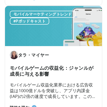
ワ
と
いです。その答えは、2つの重要な収益化モ
ー
IAP
デル、すなわちアプリ内広告とアプリ内課
ク
モバイルマーケティングトレンド
に
金、つまりIAAとIAPを理解し、それらを効
フ
つ
果的に活用できるかどうかにかかっていま
#Pポッドキャスト
ロ
い
す。
ー
て
を
広
導
告
入
収
す
入
タラ・マイヤー
べ
ア
き
ト
モバイルゲームの収益化：ジャンルが
10
リ
成長に与える影響
の
ビ
理
ュ
モバイルゲーム収益化業界における広告収
由
ー
益は1000億ドルを突破し、アプリ内課金
シ
(IAP)の2倍の速度で成長しています。この変
ョ
化にもかかわらず、多くの開発者は依然と
ン