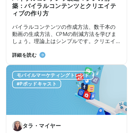
広
築：バイラルコンテンツとクリエイテ
告
ィブの作り方
ク
リ
バイラルコンテンツの作成方法、数千本の
エ
動画の生成方法、CPMの削減方法を学びま
イ
しょう。理論上はシンプルです。クリエイ
テ
ターを雇い、動画を作成し、視聴回数を増
ィ
「バ
やし、バイラル化させ、低コストで新規ユ
詳細を読む
ブ
イ
ーザーを獲得する。しかし、実際のとこ
テ
ラ
ろ、実行は決して簡単ではありません。こ
ス
モバイルマーケティングトレンド
ル
こ数年、モバイルアプリは従来の有料ユー
ト
コ
ザー獲得から方向転換し、...
#Pポッドキャスト
の
ン
実
テ
施
ン
方
ツ
法
生
に
成
タラ・マイヤー
つ
マ