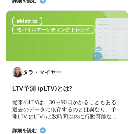
モ
してIAPのみを軸に収益化戦略を構築してお
詳細を読む
の
バ
り、多くの収益機会を逃しています。
違
イ
い
#Metrics
ル
ゲ
モバイルマーケティングトレンド
ー
ム
の
収
益
化
タラ・マイヤー
に
つ
LTV予測 (pLTV)とは?
い
て：
従来のLTVは、30～90日かかることもある
ジ
過去のデータに依存するのとは異なり、予
ャ
測LTV (pLTV) は数時間以内に行動可能な予
ン
測を提供します。当社のpLTVは、過去のパ
ル
LTV
ターンや知見と現在の行動シグナルを組み
詳細を読む