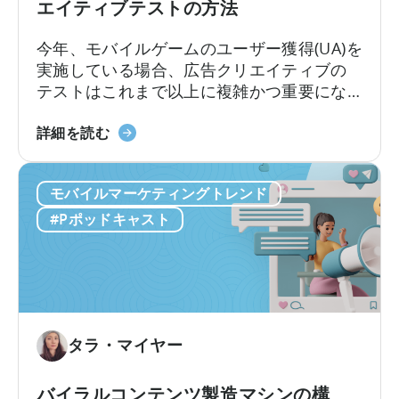
エイティブテストの方法
の
広
よ
告
今年、モバイルゲームのユーザー獲得(UA)を
う
主
実施している場合、広告クリエイティブの
に
が
テストはこれまで以上に複雑かつ重要にな
活
知
っています。クリエイティブ競争は現実の
用
っ
モ
ものとなっています。新たな課題は、十分
詳細を読む
す
て
バ
な数のクリエイティブを制作することでは
る
お
イ
なく、それらを適切にテストし、最良のも
か」
く
モバイルマーケティングトレンド
ル
のを選別できるかどうかです。最近の…
に
べ
マ
#Pポッドキャスト
つ
き
ー
い
こ
ケ
て
と」
タ
ー
の
た
タラ・マイヤー
め
の
バイラルコンテンツ製造マシンの構