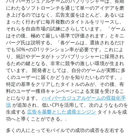
ハイパーカジュアルゲームのパブリッシャーは、長期
にわたるソフトローンチを通じて単一のアイデアを磨
き上げるのではなく、広告支援をほとんど、あるいは
まったく行わずに毎月複数のタイトルをリリースし、
それらを自由市場の試練にさらしています。 「ゲーム
はその後、極めて厳しい基準で評価されます」とキニ
バーグ氏は説明する。「各ゲームは、選抜されるだけ
でも50%+のD1リテンション率が必要です。これによ
り、統計やデータがトップパブリッシャーに採用され
るための鍵となる、非常に競争の激しい環境が生まれ
ています。 開発者としては、自分のゲームが実際に多
くのユーザーに届くかどうかを知りたいものです。」
特定の基準をクリアしたタイトルのみが、その後、有
料のユーザー獲得キャンペーンによる支援を受けるこ
とになります。
ハイパーカジュアルゲームの収益化手
法
が追加され、低いCPIを活用して、次のようなものを
生成する
広告を基盤とした成長エンジン
タイトルを成
功へと導くことができる。.
多くの人にとってモバイルでの成功の成否を左右する