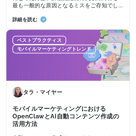
最も一般的な原因となるミスをご存知でし
に
ょう。不透明な価格設定、機能制限、契約
つ
2026
後に初めて明らかになるサポートレベル、
詳細を読む
い
年
そしてほとんどのチームが実際に持ってい
て：
の
る技術リソースをはるかに超えることを前
無
ベストプラクティス
AppsFlyer
提としたプラットフォームなどです。この
料
に
記事では…
プ
モバイルマーケティングトレンド
代
ラ
わ
ン
る
と
ベ
有
ス
料
ト
タラ・マイヤー
プ
な
ラ
代
ン、
モバイルマーケティングにおける
替
コ
OpenClawとAI自動コンテンツ作成の
サ
ン
活用方法
ー
バ
ビ