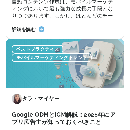
ー
自動コンテンツ作成は、モバイルマーケテ
ス：
ジ
ィングにおいて最も強力な成長の手段とな
Adjust
ョ
りつつあります。しかし、ほとんどのチー
vs
ン
ムは依然として旧来の方法で行っていま
Singular
制
「モ
す。加速し続けるコンテンツサイクルに追
詳細を読む
vs
限、
バ
いつこうとしながら、複数のプラットフォ
Tenjin
そ
イ
ームにわたるコンテンツのアイデア出し、
ベストプラクティス
し
ル
スクリプト作成、編集、公開を手作業で行
て
マ
っているのです。
モバイルマーケティングトレンド
実
ー
際
ケ
に
テ
必
ィ
要
ン
な
グ
タラ・マイヤー
も
に
の
お
Google ODMとICM解説：2026年にア
い
プリ広告主が知っておくべきこと
て