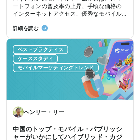
ン
ク
ートフォンの普及率の上昇、手頃な価格の
グ
リ
インターネットアクセス、優秀なモバイル
に
エ
ゲーム開発者の増加などを背景に、かつて
活
イ
天
ない成長を遂げています。最近の報告書に
詳細を読む
用
タ
神
よると、パキスタンのゲーマー数は2026年
す
ー
に
までに5,090万人に達すると予想されてお
る
の
ベストプラクティス
つ
り、ゲームコミュニティが繁栄し、急速に
方
た
い
成長するプレイヤーベースによって800万ド
ケーススタディ
法：
め
て：
ル以上の収益が見込まれる産業となってい
モバイルマーケティングトレンド
Python
の
2025
ます（Bloom Pakistan, 2025）。新興ゲー
を
ス
年
ム市場に対する世界的な関心が高まるな
モ
パ
パ
か、パキスタンは南アジアのゲーム・エコ
バ
ー
キ
システムにおける重要なプレーヤーとして
イ
ク
ス
の地位を確立しつつあります。
ル
広
タ
ヘンリー・リー
マ
告
ン
ー
と
に
中国のトップ・モバイル・パブリッシ
ケ
ベ
お
ャーがいかにしてハイブリッド・カジ
テ
ス