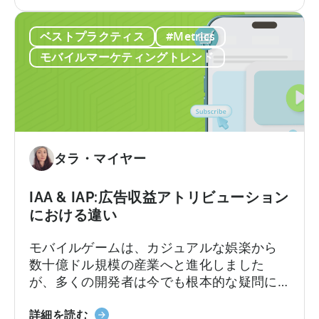
年
エイティブ制作における豊富な経験を持っ
を
の
ています。
成
ベストプラクティス
#Metrics
広
長
告
モバイルマーケティングトレンド
さ
ク
せ
リ
る
エ
無
イ
料
テ
の
ィ
タラ・マイヤー
AI
ブ
ツ
に
IAA & IAP:広告収益アトリビューション
ー
つ
における違い
ル
い
て：
モバイルゲームは、カジュアルな娯楽から
今
数十億ドル規模の産業へと進化しました
す
が、多くの開発者は今でも根本的な疑問に
ぐ
直面しています。それは「モバイルゲーム
AI
IAA
はどのように収益を上げるのか?」という問
詳細を読む