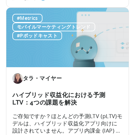
が
予
合わせ、即座に実行可能な予測を実現しま
成
測
す。これにより、最適なタイミングでキャ
#Metrics
長
（pLTV）
ンペーンやチャネルを最適化し、より迅速
に
と
に行動を起こすことが可能になります。
モバイルマーケティングトレンド
与
は？
#Pポッドキャスト
え
る
影
響
タラ・マイヤー
ハイブリッド収益化における予測
LTV：4つの課題を解決
ご存知ですか？ほとんどの予測LTV (pLTV)モ
デルは、ハイブリッド収益化アプリ向けに
設計されていません。アプリ内課金 (IAP) と