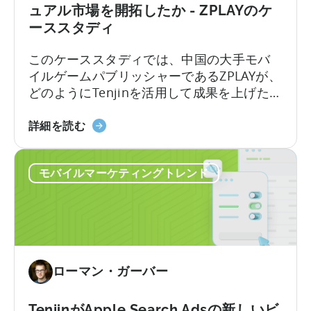
け
ュアル市場を開拓したか - ZPLAYのケ
ィ
ト
る
ーススタディ
ン
プ
モ
グ
ラ
バ
このケーススタディでは、中国の大手モバ
に
ク
イ
イルゲームパブリッシャーであるZPLAYが、
活
テ
ル
どのようにTenjinを活用して成果を上げたか
用
ィ
ゲ
をご紹介します： ZPLAYについて 北京で設
す
ス
ー
中
立されたZPLAYは、世界中で数百万ダウンロ
詳細を読む
る
ム
国
ードを達成した世界有数のモバイルゲーム
方
の
の
パブリッシャーです。同社は、世界的に認
法
現
モバイルマーケティングトレンド
ト
知されたゲームポートフォリオを擁し、複
状
ッ
数の地域でプレゼンスを拡大しています。
プ・
モ
バ
イ
ローマン・ガーバー
ル・
パ
ブ
TenjinがApple Search Adsの新しいビ