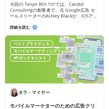
OpenClaw
今回の Tenjin ROI 101では、Candid
と
Consultingの創業者で、元 Google広告 セ
AI
ールスリーダーのAshley Blackが、iOSアプ
を
リ広告で最も誤解されがちな用語のいくつ
活
「Google
かを解説します。Google社内で約10年、そ
詳細を読む
用
の
のうち6年はアプリ広告セールスチームを率
し
ODM
いた経験を持つAshleyは、なかなか得難い
た
ベストプラクティス
と
視点を共有します。彼女はこれらのプロダ
自
ICM
クトがどのように構築されたか、そしてそ
モバイルマーケティングトレンド
動
に
れらが実際の世界でどのように機能するか
#Pポッドキャスト
コ
つ
を知っているのです。
ン
い
テ
て：
ン
2026
ツ
年
作
に
タラ・マイヤー
成
ア
を
プ
モバイルマーケターのための広告クリ
ど
リ