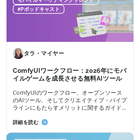
ー
バ
#Pポッドキャスト
が
イ
モ
ル
バ
ゲ
イ
ー
ル
ム
ユ
市
タラ・マイヤー
ー
場
ザ
で
ComfyUIワークフロー：2026年にモバ
ー
成
イルゲームを成長させる無料AIツール
獲
功
得
す
ComfyUIのワークフロー、オープンソース
の
る
のAIツール、そしてクリエイティブ・パイプ
あ
方
ラインにもたらすメリットに関するガイド
り
法：
モバイルゲームスタジオでは、中国を起点
方
モ
ComfyUI
に静かな革命が起きています。 現地のチー
詳細を読む
を
バ
の
ムは、オープンソースのAIツールを活用する
再
イ
ワ
ことで、人員を増やさずにユーザー獲得
定