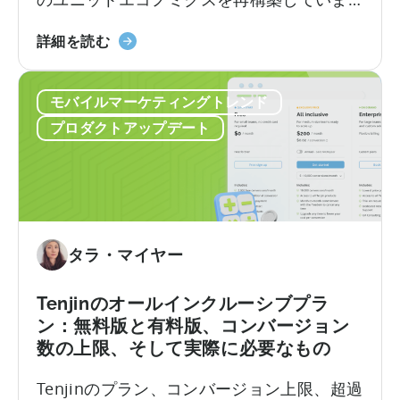
す。
い
『ト
詳細を読む
て：
ル
申
コ
請
モバイルマーケティングトレンド
の
チ
モ
ェ
プロダクトアップデート
バ
ッ
イ
ク
ル
リ
ア
ス
プ
ト
リ
タラ・マイヤー
奨
励
Tenjinのオールインクルーシブプラ
プ
ン：無料版と有料版、コンバージョン
ロ
数の上限、そして実際に必要なもの
グ
ラ
Tenjinのプラン、コンバージョン上限、超過