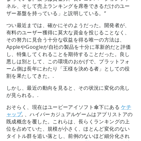
ネル、そして売上ランキングを席巻できるだけのユー
ザー基盤を持っている」と説明している。“
つい最近までは、確かにそのようだった。開発者が、
有料のユーザー獲得に莫大な資金を投じることなく、
その努力に見合う十分な収益を得る唯一の方法は、
AppleやGoogleが自社の製品を十分に革新的だと評価
し、特集してくれることを期待することだった。良し
悪しは別として、この環境のおかげで、プラットフォ
ーム側は長年にわたり「王様を決める者」としての役
割を果たしてきた。.
しかし、最近の動向を見ると、その状況に変化の兆し
が見られる。.
おそらく、現在はユービーアイソフト傘下にある
ケチ
ャップ
, 、ハイパーカジュアルゲームはアプリストアの
既成概念を覆した。これらは、長らくランキングの上
位を占めていた、規模が小さく、ほとんど変化のない
タイトル群を追い落とし、前例のないほど細分化され