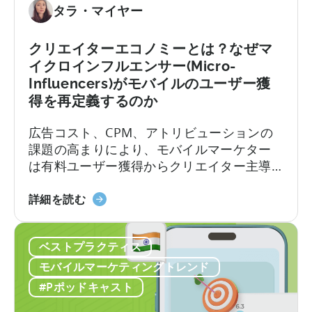
イ
へ：
タラ・マイヤー
テ
2026
ィ
年
クリエイターエコノミーとは？なぜマ
ブ
に
イクロインフルエンサー(Micro-
の
モ
Influencers)がモバイルのユーザー獲
作
バ
得を再定義するのか
り
イ
方」
ル
広告コスト、CPM、アトリビューションの
に
ア
課題の高まりにより、モバイルマーケター
つ
プ
は有料ユーザー獲得からクリエイター主導
い
リ
のオーガニック成長へと移行しつつありま
て
ポ
「ク
す。アプリ開発者やモバイルマーケターに
詳細を読む
ー
リ
とって、CPMの最適化、クリエイティブの
ト
エ
テスト、そして成功したクリエイティブの
フ
ベストプラクティス
イ
拡大という従来のロードマップは、ますま
ォ
タ
すコストがかさむようになっています。か
モバイルマーケティングトレンド
リ
ー
つては予測可能だったターゲティングと入
#Pポッドキャスト
オ
エ
札の科学は、新たな段階へと進化を遂げて
を