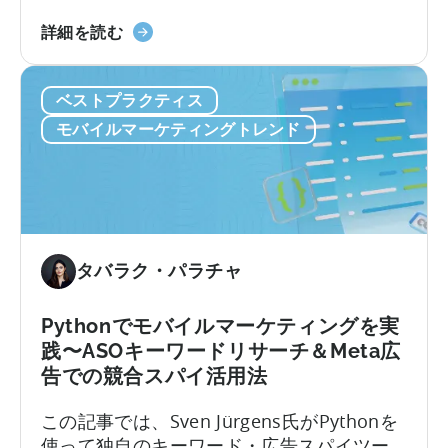
アプリ内広告の両方で収益化を行う場合、
ハ
ユーザー行動は急速に複雑化します。標準
詳細を読む
イ
的なLTVモデルでは対応できず、ほとんどの
ブ
pLTV指標も同様です。
ベストプラクティス
リ
ッ
モバイルマーケティングトレンド
ド
収
益
化
の
予
タバラク・パラチャ
測
LTV
Pythonでモバイルマーケティングを実
に
践〜ASOキーワードリサーチ＆Meta広
つ
告での競合スパイ活用法
い
て：
この記事では、Sven Jürgens氏がPythonを
4
使って独自のキーワード・広告スパイツー