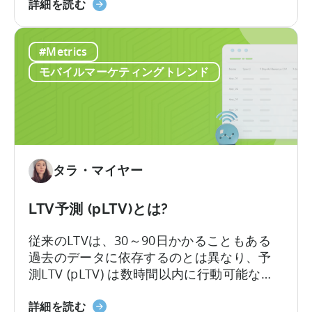
ン
モ
してIAPのみを軸に収益化戦略を構築してお
詳細を読む
の
バ
り、多くの収益機会を逃しています。
違
イ
い
#Metrics
ル
ゲ
モバイルマーケティングトレンド
ー
ム
の
収
益
化
タラ・マイヤー
に
つ
LTV予測 (pLTV)とは?
い
て：
従来のLTVは、30～90日かかることもある
ジ
過去のデータに依存するのとは異なり、予
ャ
測LTV (pLTV) は数時間以内に行動可能な予
ン
測を提供します。当社のpLTVは、過去のパ
ル
LTV
ターンや知見と現在の行動シグナルを組み
詳細を読む