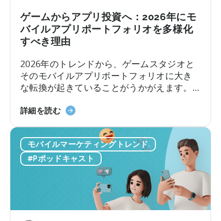
マ
い
シ
ゲームからアプリ投資へ：2026年にモ
て
ン
バイルアプリポートフォリオを多様化
の
すべき理由
構
築：
2026年のトレンドから、ゲームスタジオと
バ
そのモバイルアプリポートフォリオに大き
イ
な転換が起きていることがうかがえます。
ラ
アプリのM&A会社であるEHVM Capitalの創
ル
「ゲ
業者、Evelin Herreraによると、世界中のア
詳細を読む
コ
ー
プリポートフォリオに影響を与える大きな
ン
ム
再定義がすでに起きています。
テ
モバイルマーケティングトレンド
か
ン
ら
#Pポッドキャスト
ツ
ア
と
プ
ク
リ
リ
投
エ
資