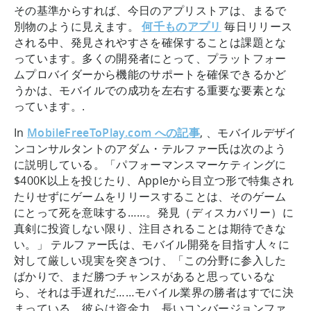
その基準からすれば、今日のアプリストアは、まるで
別物のように見えます。
何千ものアプリ
毎日リリース
される中、発見されやすさを確保することは課題とな
っています。多くの開発者にとって、プラットフォー
ムプロバイダーから機能のサポートを確保できるかど
うかは、モバイルでの成功を左右する重要な要素とな
っています。.
In
MobileFreeToPlay.com への記事
, 、モバイルデザイ
ンコンサルタントのアダム・テルファー氏は次のよう
に説明している。「パフォーマンスマーケティングに
$400K以上を投じたり、Appleから目立つ形で特集され
たりせずにゲームをリリースすることは、そのゲーム
にとって死を意味する……。発見（ディスカバリー）に
真剣に投資しない限り、注目されることは期待できな
い。」 テルファー氏は、モバイル開発を目指す人々に
対して厳しい現実を突きつけ、「この分野に参入した
ばかりで、まだ勝つチャンスがあると思っているな
ら、それは手遅れだ……モバイル業界の勝者はすでに決
まっている。彼らは資金力、長いコンバージョンファ