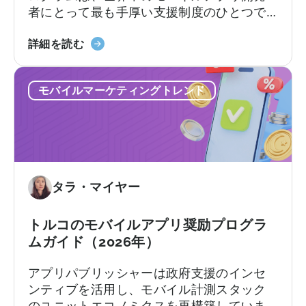
者にとって最も手厚い支援制度のひとつで
す。この枠組みでは、輸出志向の企業に対
「Türkiye
し、対象となる広告費、プラットフォーム
詳細を読む
モ
手数料、ソフトウェア費用、市場参入費用
バ
の一部を払い戻します。支援率や上限額は
モバイルマーケティングトレンド
イ
カテゴリーやプログラムトラックによって
ル
異なります。[1][4][5][6] 適切な企業にとっ
ア
て、これは国際展開において大きな差を生
プ
む可能性があります。[1][5][7]
リ
奨
タラ・マイヤー
励
プ
ロ
トルコのモバイルアプリ奨励プログラ
グ
ムガイド（2026年）
ラ
アプリパブリッシャーは政府支援のインセ
ム」
ンティブを活用し、モバイル計測スタック
に
のユニットエコノミクスを再構築していま
つ