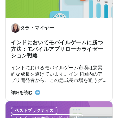
コ
います。
多
ノ
様
ミ
化
ー
す
と
タラ・マイヤー
べ
は
き
何
インドにおいてモバイルゲームに勝つ
理
か？
方法：モバイルアプリローカライゼー
由」
マ
ション戦略
に
イ
つ
ク
インドにおけるモバイルゲーム市場は驚異
い
ロ
的な成長を遂げています。インド国内のア
て
イ
プリ開発者から、この急成長市場を狙うグ
ン
ローバルなデベロッパーまで、モバイルア
フ
「イ
プリのローカライゼーションと消費者動向
詳細を読む
ル
ン
を理解することが極めて重要です。
エ
ド
ン
ベストプラクティス
の
サ
モ
モバイルマーケティングトレンド