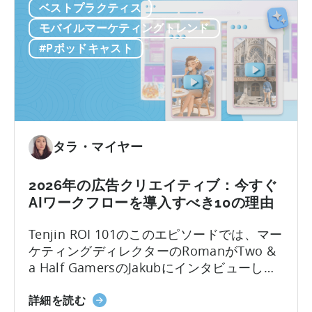
ル
ベストプラクティス
ー
（UA）を10倍に拡大しています。こうした
義
ア
ク
迅速にスケールできるチームは、何百もの
モバイルマーケティングトレンド
し
プ
フ
広告クリエイティブをテストしており...
て
#Pポッドキャスト
リ
ロ
い
の
ー
る
ロ
に
理
ー
つ
由」
カ
い
に
ラ
て：
タラ・マイヤー
つ
イ
2026
い
ズ
年
て
2026年の広告クリエイティブ：今すぐ
戦
に
AIワークフローを導入すべき10の理由
略」
モ
に
バ
Tenjin ROI 101のこのエピソードでは、マー
つ
イ
ケティングディレクターのRomanがTwo &
い
ル
a Half GamersのJakubにインタビューし、
て
ゲ
モバイルゲーム広告の地殻変動について議
ー
2026
論します。Jakubはユーザー獲得と広告クリ
詳細を読む
ム