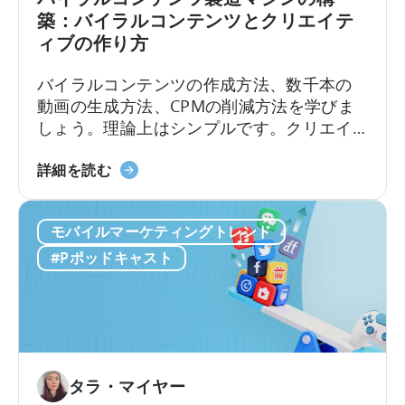
広
築：バイラルコンテンツとクリエイテ
告
ィブの作り方
ク
リ
バイラルコンテンツの作成方法、数千本の
エ
動画の生成方法、CPMの削減方法を学びま
イ
しょう。理論上はシンプルです。クリエイ
テ
ターを雇い、動画を作成し、視聴回数を増
ィ
「バ
やし、バイラル化させ、低コストで新規ユ
詳細を読む
ブ
イ
ーザーを獲得する。しかし、実際のとこ
テ
ラ
ろ、実行は決して簡単ではありません。こ
ス
モバイルマーケティングトレンド
ル
こ数年、モバイルアプリは従来の有料ユー
ト
コ
ザー獲得から方向転換し、...
#Pポッドキャスト
の
ン
実
テ
施
ン
方
ツ
法
生
に
成
タラ・マイヤー
つ