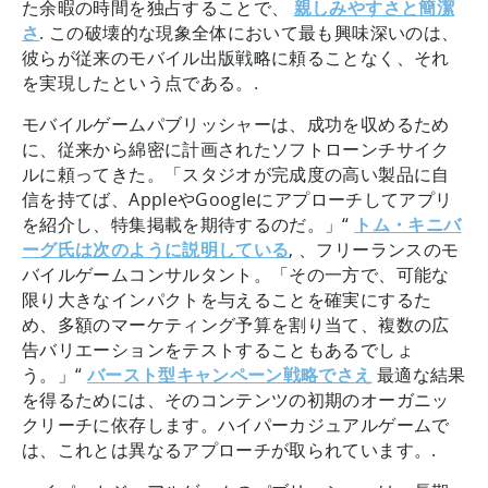
た余暇の時間を独占することで、
親しみやすさと簡潔
さ
. この破壊的な現象全体において最も興味深いのは、
彼らが従来のモバイル出版戦略に頼ることなく、それ
を実現したという点である。.
モバイルゲームパブリッシャーは、成功を収めるため
に、従来から綿密に計画されたソフトローンチサイク
ルに頼ってきた。「スタジオが完成度の高い製品に自
信を持てば、AppleやGoogleにアプローチしてアプリ
を紹介し、特集掲載を期待するのだ。」“
トム・キニバ
ーグ氏は次のように説明している
, 、フリーランスのモ
バイルゲームコンサルタント。「その一方で、可能な
限り大きなインパクトを与えることを確実にするた
め、多額のマーケティング予算を割り当て、複数の広
告バリエーションをテストすることもあるでしょ
う。」“
バースト型キャンペーン戦略でさえ
最適な結果
を得るためには、そのコンテンツの初期のオーガニッ
クリーチに依存します。ハイパーカジュアルゲームで
は、これとは異なるアプローチが取られています。.