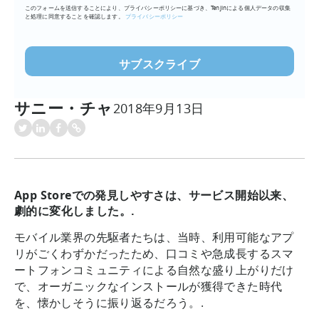
このフォームを送信することにより、プライバシーポリシーに基づき、Tenjinによる個人データの収集
ア
と処理に同意することを確認します。
プライバシーポリシー
ド
レ
ス
を
入
サニー・チャ
2018年9月13日
力
(必
須)
App Storeでの発見しやすさは、サービス開始以来、
劇的に変化しました。.
モバイル業界の先駆者たちは、当時、利用可能なアプ
リがごくわずかだったため、口コミや急成長するスマ
ートフォンコミュニティによる自然な盛り上がりだけ
で、オーガニックなインストールが獲得できた時代
を、懐かしそうに振り返るだろう。.