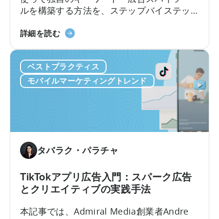
つ
ルを構築する方法を、ステップバイステッ
の
プで解説します。コーディング経験がなく
課
モ
ても大丈夫です。この記事のポイントは以
詳細を読む
題
バ
下のとおりです。競争の激しいアプリスト
を
イ
アでアプリに注目してもらったり、効果的
解
ベストプラクティス
ル
な広告を掲載したりするには、運だけでは
決
マ
不十分です。しかし、Pythonのようなツー
モバイルマーケティングトレンド
ー
ルを使えば…
ケ
テ
ィ
ン
グ
タバラク・パラチャ
の
た
TikTokアプリ広告入門：スパーク広告
め
とクリエイティブの実践手法
の
Python
本記事では、Admiral Media創業者Andre