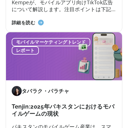
の
Kempeが、モバイルアプリ向けTikTok広告
使
について解説します。注目ポイントは下記
い
の5点： なぜTikTok広告？ 広告主はTikTok
方
モ
でどんな共通課題に直面するか？ TikTokキ
詳細を読む
に
バ
ャンペーンは
つ
イ
Meta（Facebook/Instagram）とどう異な
い
モバイルマーケティングトレンド
ル
るか？ Spark Adsの本質とその重要性は？
て：
ア
実例付きTikTokクリエイティブのベストプ
レポート
Python
プ
ラクティスは？
を
リ
モ
向
バ
け
イ
TikTok
ル
広
タバラク・パラチャ
マ
告
ー
に
Tenjin:2025年パキスタンにおけるモバ
ケ
つ
イルゲームの現状
テ
い
ィ
て：
パキスタンのモバイルゲーム産業は、スマ