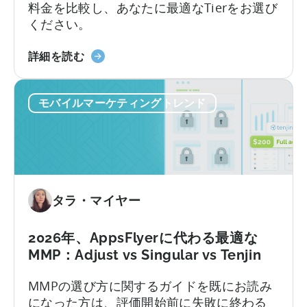
ム
料金を比較し、あなたに最適なTierをお選び
ガ
ください。
イ
ド
天
詳細を読む
（2026
神
年）』
の
に
モバイルマーケティングトレンド
オ
つ
ー
い
ル
て
イ
ン
ク
タラ・マイヤー
ル
ー
シ
2026年、AppsFlyerに代わる最適な
ブ
MMP：Adjust vs Singular vs Tenjin
プ
MMPの選び方に関するガイドを既にお読み
ラ
になった方は、評価開始前に失敗に終わる
ン