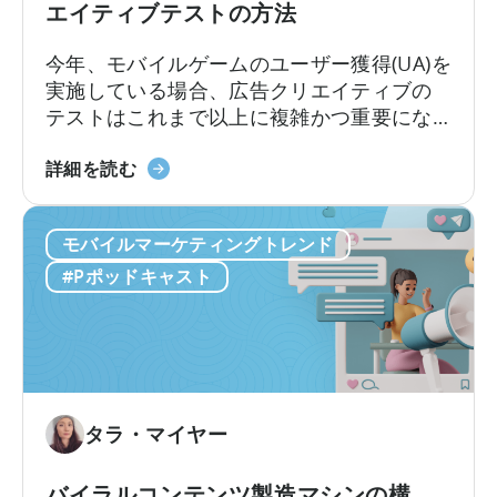
エイティブテストの方法
の
広
よ
告
今年、モバイルゲームのユーザー獲得(UA)を
う
主
実施している場合、広告クリエイティブの
に
が
テストはこれまで以上に複雑かつ重要にな
活
知
っています。クリエイティブ競争は現実の
用
っ
モ
ものとなっています。新たな課題は、十分
詳細を読む
す
て
バ
な数のクリエイティブを制作することでは
る
お
イ
なく、それらを適切にテストし、最良のも
か」
く
モバイルマーケティングトレンド
ル
のを選別できるかどうかです。最近の…
に
べ
マ
#Pポッドキャスト
つ
き
ー
い
こ
ケ
て
と」
タ
ー
の
た
タラ・マイヤー
め
の
バイラルコンテンツ製造マシンの構