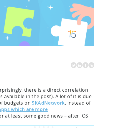
risingly, there is a direct correlation
vailable in the post). A lot of it is due
 of budgets on
SKAdNetwork
. Instead of
 apps which are more
 or at least some good news – after iOS