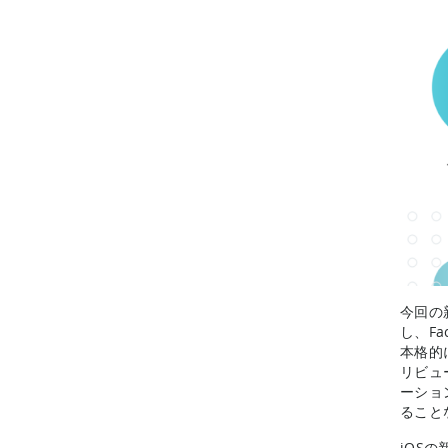
今回の
し、F
本格的
リビュ
ーショ
ること
iOS