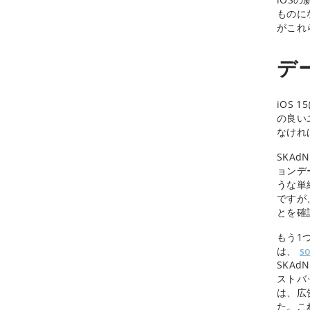
ものに
がこれ
デ
iOS
の良い
なけれ
SKA
ョンデ
うな単
ですが
とを確
もう1
は、
s
SKA
ストバ
は、広
た。こ