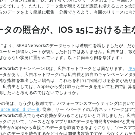
なるでしょう。ただし、データ量が増えるほど課題も増えることを念頭に
らのデータをより簡単に収集・分析できるよう、今回のリリースに向
ータの照合が、iOS 15における
 15により、SKAdNetworkのデータセットは透明性を増しましたが、
ユーザー獲得レポートが復活したわけではありません。広告主は、散
ばならない状況に置かれています。以下に簡単な例を挙げます：
dNetworkのキャンペーンIDは、広告ネットワークとは異なります。
キ
ータがあり、広告ネットワークには広告費と独自のキャンペーンメタデ
純な指標を算出したい場合は、これらを相互に関連付ける必要があり
、広告主としては、Appleから受け取ったデータを用いて社内で計
認したいと考えるのではないでしょうか。.
つの例は、もう少し複雑です。パフォーマンスマーケティングにおいて、S
ource-app-id データ
. 従来、サードパーティの広告ネットワークはア
dNetworkの導入でもその姿勢が変わることはないと判明しました。広告
ックにおいて、ソースとなるアプリIDのデータを開発者やMMPと共有す
告主がAppleから直接このデータを取得できるようになり、ソース
れらのデータを統合するかどうかは開発者次第ですが、少なくともその