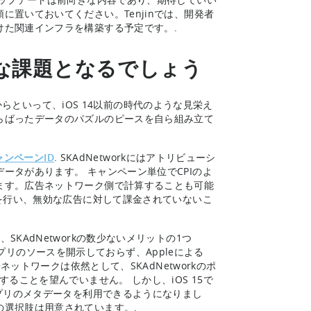
置いておいてください。Tenjinでは、開発者
けた関連インフラを構築する予定です。.
主な課題となるでしょう
だからといって、iOS 14以前の時代のような見栄え
らばったデータのパズルのピースを自ら組み立て
ャンペーンID
. SKAdNetworkにはアトリビューシ
ータがあります。 キャンペーン単位でCPIのよ
ます。広告ネットワーク側で計算することも可能
算を行い、無効な広告に対して課金されていないこ
KAdNetworkの数少ないメリットの1つ
プリのソースを開示しておらず、Appleによる
ネットワークは依然として、SKAdNetworkのポ
ることを望んでいません。 しかし、iOS 15で
アプリのメタデータを利用できるようになりまし
選択肢は用意されています。.