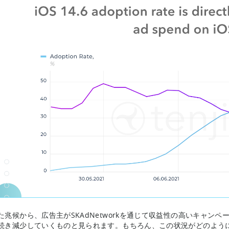
た兆候から、広告主がSKAdNetworkを通じて収益性の高いキャンペ
続き減少していくものと見られます。もちろん、この状況がどのように展開