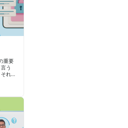
かの重要
を言う
、それ
。