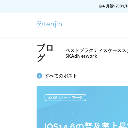
🔥月額$200
ブロ
ベストプラクティス
ケースス
SKAdNetwork
グ
すべてのポスト
#SKAdネットワーク
iOS14.6の普及率上