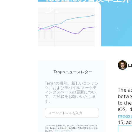
少。
Tenjinニュースレター
Tenjinの機能、新しいコンテン
ツ、およびモバイル マーケテ
The ad
ィングスペースの更新につい
betwee
て、ご登録をお願いいたしま
す。
to th
iOS, 
メ
measu
ー
15, a
ル
このフォームを送信することにより、プライバシーポリシーに基
づき、Tenjinによる個人データの収集と処理に同意することを確
ア
認します。
プライバシーポリシー