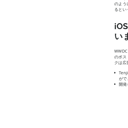
のよう
るとい
iO
い
WWDC
のポス
クは広
Te
がで
開発