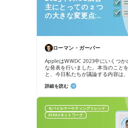
主にとっての 2 つ
の大きな変更点:
SKAdNetwork 5と
プライバシーマニ
フェスト
ローマン・ガーバー
AppleはWWDC 2023中にいくつ
な発表を行いました。本当のこと
と、今日私たちが議論する内容は
ほど驚くべきものではありません
2023
詳細を読む
年、
iOS
広
モバイルマーケティングトレンド
告
#SKAdネットワーク
主
に