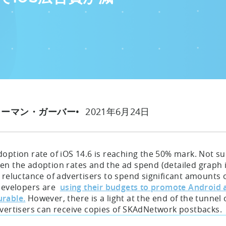
2021年6月24日
ローマン・ガーバー
option rate of iOS 14.6 is reaching the 50% mark. Not surp
n the adoption rates and the ad spend (detailed graph is a
e reluctance of advertisers to spend significant amounts
developers are
using their budgets to promote Android
rable.
However, there is a light at the end of the tunnel
dvertisers can receive copies of SKAdNetwork postbacks.