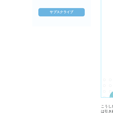
ド
レ
ス
を
入
力
(必
須)
こうし
は引き