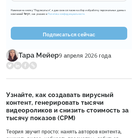
e-
Нажимая на кнопку "Подписаться", я даю свое согласие на сбор и обработку персональных данных
mail
компанией Tenjin, как указано в
Политика конфиденциальности.
(???????????)
Тара Мейер
9 апреля 2026 года
Узнайте, как создавать вирусный
контент, генерировать тысячи
видеороликов и снизить стоимость за
тысячу показов (CPM)
Теория звучит просто: нанять авторов контента,