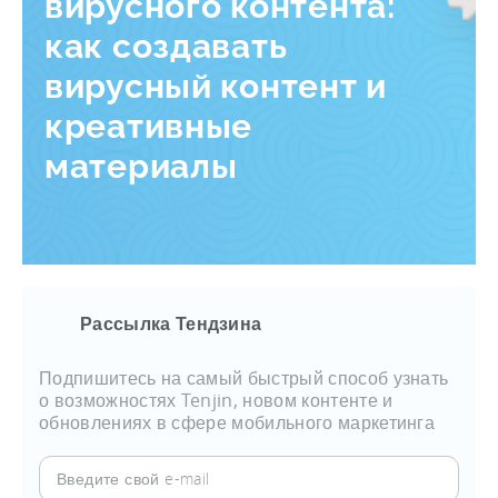
вирусного контента:
как создавать
вирусный контент и
креативные
материалы
Рассылка Тендзина
Подпишитесь на самый быстрый способ узнать
о возможностях Tenjin, новом контенте и
обновлениях в сфере мобильного маркетинга
Введите
свой