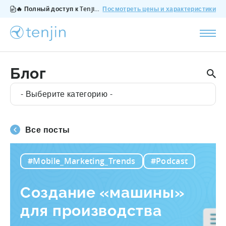
🔥 Полный доступ к Tenjin за $200/месяц - все функции, без дополнений, отмена в любое время.
Посмотреть цены и характеристики
Блог
- Выберите категорию -
Все посты
#Mobile_Marketing_Trends
#Podcast
Создание «машины»
для производства