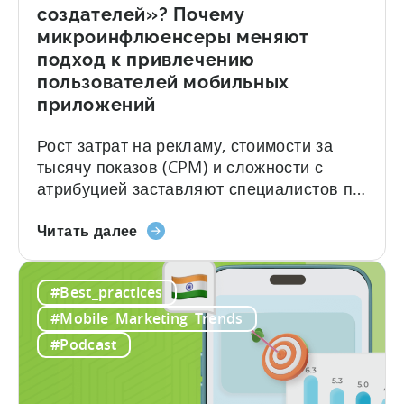
портфель
создателей»? Почему
мобильных
микроинфлюенсеры меняют
приложений»
подход к привлечению
пользователей мобильных
приложений
Рост затрат на рекламу, стоимости за
тысячу показов (CPM) и сложности с
атрибуцией заставляют специалистов по
мобильному маркетингу отказываться от
«Что
платного привлечения пользователей
Читать далее
такое
(UA) в пользу органического роста,
„экономика
основанного на творчестве авторов
#Best_practices
креаторов“?
контента. Для разработчиков
Почему
приложений и специалистов по
#Mobile_Marketing_Trends
микроинфлюенсеры
мобильному маркетингу привычная
#Podcast
меняют
схема оптимизации по CPM,
подход
тестирования рекламных материалов и
к