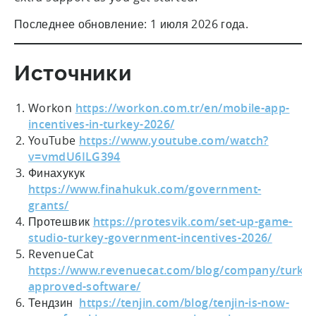
Последнее обновление: 1 июля 2026 года.
Источники
Workon
https://workon.com.tr/en/mobile-app-
incentives-in-turkey-2026/
YouTube
https://www.youtube.com/watch?
v=vmdU6ILG394
Финахукук
https://www.finahukuk.com/government-
grants/
Протешвик
https://protesvik.com/set-up-game-
studio-turkey-government-incentives-2026/
RevenueCat
https://www.revenuecat.com/blog/company/turkiy
approved-software/
Тендзин
https://tenjin.com/blog/tenjin-is-now-