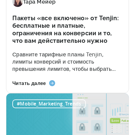
(2026)»
Тара Мейер
структурированную, хорошо
финансируемую государственную
систему, которая компенсирует 50–70%
Пакеты «все включено» от Tenjin:
от...
бесплатные и платные,
ограничения на конверсии и то,
что вам действительно нужно
Сравните тарифные планы Tenjin,
лимиты конверсий и стоимость
превышения лимитов, чтобы выбрать
подходящий тарифный план. Краткое
О
содержание: Что нужно знать о Tenjin
Читать далее
пакетах
Tenjin — это партнер по мобильной
«все
аналитике (MMP), созданный для
#Mobile_Marketing_Trends
включено»
игровых студий и команд разработчиков
от
приложений, которым нужна точная
Tenjin:
атрибуция, чистые данные и ценовая
бесплатные
политика, не сдерживающая рост.
и
Большинство инструментов