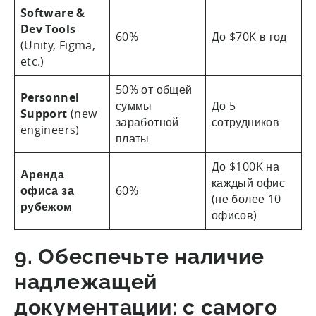
Software &
Dev Tools
60%
До $70K в год
(Unity, Figma,
etc.)
50% от общей
Personnel
суммы
До 5
Support
(new
заработной
сотрудников
engineers)
платы
До $100K на
Аренда
каждый офис
офиса за
60%
(не более 10
рубежом
офисов)
9. Обеспечьте наличие
надлежащей
документации: с самого