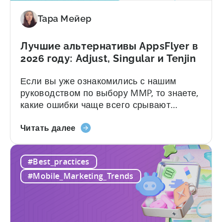
платные
маркетинговой аналитики созданы для...
Тара Мейер
варианты,
ограничения
на
Лучшие альтернативы AppsFlyer в
конверсию
2026 году: Adjust, Singular и Tenjin
и
Если вы уже ознакомились с нашим
то,
руководством по выбору MMP, то знаете,
что
какие ошибки чаще всего срывают
вам
процесс оценки ещё до его начала.
действительно
О
Непрозрачная ценовая политика,
Читать далее
нужно
лучших
ограничение доступа к функциям, уровни
альтернативах
поддержки, которые становятся
#Best_practices
AppsFlyer
понятными только после подписания
в
договора, а также платформы,
#Mobile_Marketing_Trends
2026
предполагающие наличие гораздо
году:
большего объёма технических ресурсов,
Adjust,
чем есть на самом деле у большинства