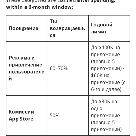
These categories are claimed
after spending,
within a 6-month window:
Ты
Годовой
Поощрение
возвращаешь
лимит
ся
До $400K на
приложение
Реклама и
(первые 5
привлечение
60–70%
приложений) ·
пользователе
$60K на
й
приложение (с
6-го и далее)
До $80K на
одно
Комиссии
50%
приложение
App Store
(первые 5
приложений)