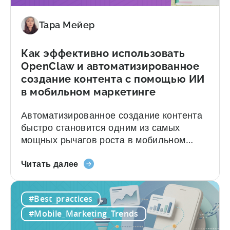
Singular
команд. В этой статье...
и
Tenjin
Тара Мейер
Как эффективно использовать
OpenClaw и автоматизированное
создание контента с помощью ИИ
в мобильном маркетинге
Автоматизированное создание контента
быстро становится одним из самых
мощных рычагов роста в мобильном
маркетинге. Однако большинство команд
о
по-прежнему работают по старинке:
Читать далее
том,
вручную придумывают идеи, пишут
как
сценарии, редактируют и публикуют
#Best_practices
эффективно
контент на нескольких платформах,
использовать
пытаясь не отставать от постоянно
#Mobile_Marketing_Trends
OpenClaw
ускоряющегося цикла обновления