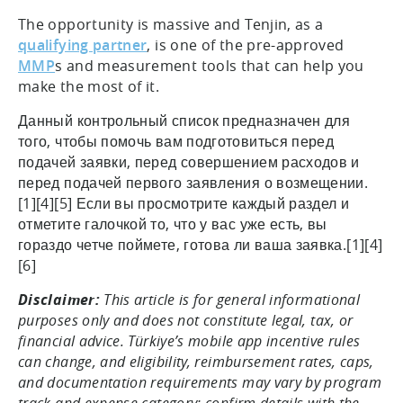
The opportunity is massive and Tenjin, as a
qualifying partner
, is one of the pre-approved
MMP
s and measurement tools that can help you
make the most of it.
Данный контрольный список предназначен для
того, чтобы помочь вам подготовиться перед
подачей заявки, перед совершением расходов и
перед подачей первого заявления о возмещении.
[1][4][5] Если вы просмотрите каждый раздел и
отметите галочкой то, что у вас уже есть, вы
гораздо четче поймете, готова ли ваша заявка.[1][4]
[6]
Disclaimer:
This article is for general informational
purposes only and does not constitute legal, tax, or
financial advice. Türkiye’s mobile app incentive rules
can change, and eligibility, reimbursement rates, caps,
and documentation requirements may vary by program
track and expense category; confirm details with the