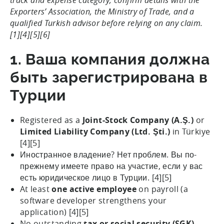
Exporters’ Association, the Ministry of Trade, and a
qualified Turkish advisor before relying on any claim.
[1][4][5][6]
1. Ваша компания должна
быть зарегистрирована в
Турции
Registered as a
Joint-Stock Company (A.Ş.)
or
Limited Liability Company (Ltd. Şti.)
in Türkiye
[4][5]
Иностранное владение? Нет проблем. Вы по-
прежнему имеете право на участие, если у вас
есть юридическое лицо в Турции. [4][5]
At least
one active employee
on payroll (a
software developer strengthens your
application) [4][5]
No outstanding
tax or social security (SGK)