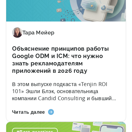
и
контента. В недавнем выпуске подкаста
автоматизированное
Tenjin 101 мы...
создание
контента
с
Тара Мейер
помощью
ИИ
Объяснение принципов работы
в
Google ODM и ICM: что нужно
мобильном
знать рекламодателям
маркетинге
приложений в 2026 году
В этом выпуске подкаста «Tenjin ROI
101» Эшли Блэк, основательница
компании Candid Consulting и бывший
руководитель отдела продаж рекламы в
«Объяснение
Google, разъясняет некоторые из
Читать далее
принципов
наиболее часто неправильно
работы
понимаемых терминов в сфере рекламы