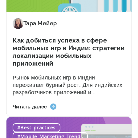
масштабирования успешных кампаний
привлечению
становится всё более затратной. То, что
пользователей
раньше было предсказуемой наукой о
мобильных
таргетинге и назначении ставок,
Тара Мейер
приложений»
превратилось в новую...
Как добиться успеха в сфере
мобильных игр в Индии: стратегии
локализации мобильных
приложений
Рынок мобильных игр в Индии
переживает бурный рост. Для индийских
разработчиков приложений и
международных компаний, нацеленных
«Как
на этот стремительно растущий рынок,
Читать далее
добиться
крайне важно понимать особенности
успеха
локализации мобильных приложений и
#Best_practices
в
динамику поведения потребителей. В
сфере
этом выпуске подкаста «Tenjijn ROI 101»
#Mobile_Marketing_Trends