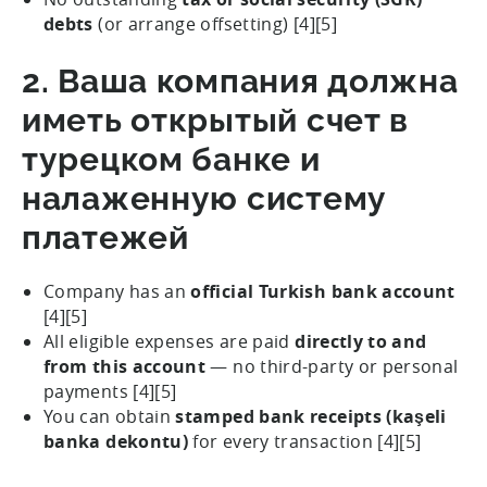
debts
(or arrange offsetting) [4][5]
2. Ваша компания должна
иметь открытый счет в
турецком банке и
налаженную систему
платежей
Company has an
official Turkish bank account
[4][5]
All eligible expenses are paid
directly to and
from this account
— no third-party or personal
payments [4][5]
You can obtain
stamped bank receipts (kaşeli
banka dekontu)
for every transaction [4][5]