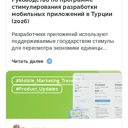
стимулирования разработки
мобильных приложений в Турции
(2026)
Разработчики приложений используют
поддерживаемые государством стимулы
для пересмотра экономики единицы
продукции в сфере мобильных
о
аналитических решений. Введение: это
Читать далее
«Руководстве
структурное преимущество. Программа
по
стимулирования разработки мобильных
#Mobile_Marketing_Trends
программе
приложений в Турции незаметно стала
стимулирования
одной из самых значимых и
#Product_Updates
разработки
неразмывающих долю акционеров схем
мобильных
финансирования, доступных
приложений
разработчикам приложений по всему
в
миру. Государственная программа
Турции
стимулирования представляет собой