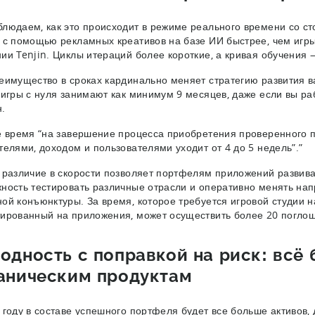
людаем, как это происходит в режиме реального времени со ст
 с помощью рекламных креативов на базе ИИ быстрее, чем игры
ии Tenjin. Циклы итераций более короткие, а кривая обучения
еимущество в сроках кардинально меняет стратегию развития 
 игры с нуля занимают как минимум 9 месяцев, даже если вы р
н.
е время “на завершение процесса приобретения проверенного
телями, доходом и пользователями уходит от 4 до 5 недель”.”
 различие в скорости позволяет портфелям приложений развива
ность тестировать различные отрасли и оперативно менять на
ой конъюнктуры. За время, которое требуется игровой студии на
ированный на приложения, может осуществить более 20 погло
одность с поправкой на риск: всё
аническим продуктам
 году в составе успешного портфеля будет все больше активо