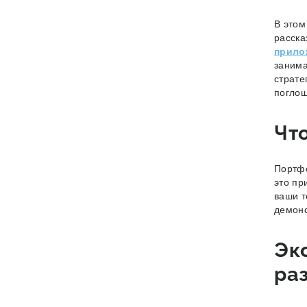
В этом
расска
прило
занима
страте
поглощ
Чт
Портфо
это пр
ваши т
демонс
Эк
ра