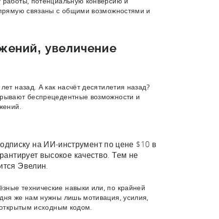
у работы, потенциальную конверсию и
напрямую связаны с общими возможностями и
жений, увеличение
лет назад. А как насчёт десятилетия назад?
крывают беспрецедентные возможности и
жений.
дписку на ИИ-инструмент по цене $10 в
арантирует высокое качество. Тем не
лится Эвелин.
зные технические навыки или, по крайней
дня же нам нужны лишь мотивация, усилия,
с открытым исходным кодом.