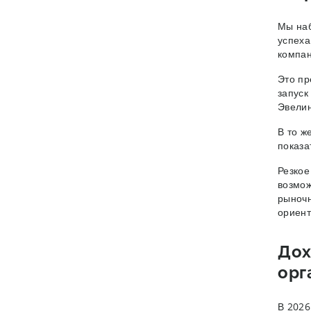
Мы наб
успеха
компан
Это пр
запуск
Эвели
В то ж
показа
Резкое
возмож
рыночн
ориент
Дох
орг
В 2026