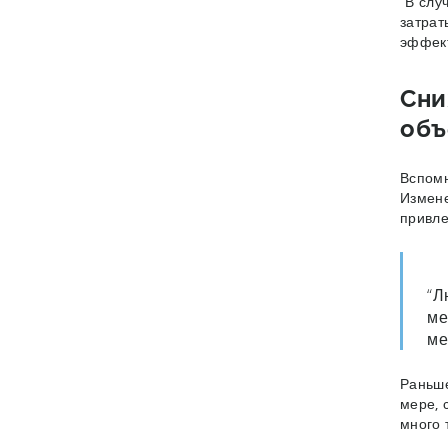
“В слу
затрат
эффек
Сни
объ
Вспомн
Измене
привле
“Л
ме
ме
Раньше
мере, 
много 