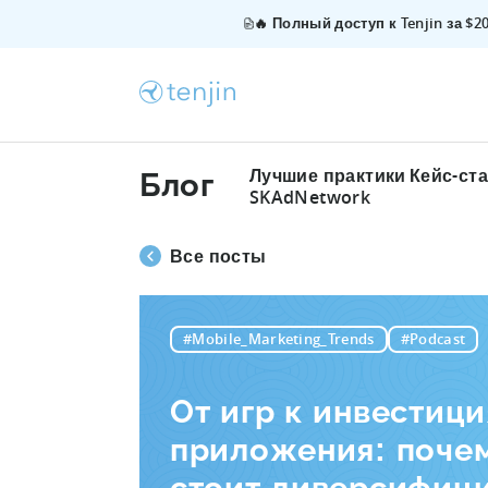
🔥 Полный доступ к Tenjin за $
Лучшие практики
Кейс-ст
Блог
SKAdNetwork
Все посты
#Mobile_Marketing_Trends
#Podcast
От игр к инвестици
приложения: почем