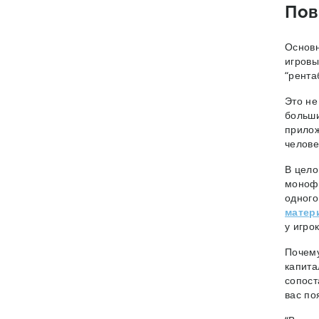
Пов
Основн
игровы
“рента
Это не
больши
прилож
челове
В цело
монофу
одного
матер
у игро
Почему
капита
сопост
вас по