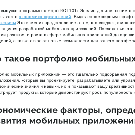
 выпуске программы «Tenjin ROI 101» Эвелин делится своим о
зывает о
экономика приложений
. Выделенное жирным шриф
жениям
Это изменит представление о том, кто создает, финанс
ющиеся разработкой мобильных приложений. Последствия этог
гии развития и роста в сфере мобильных приложений до оценки
ений, а также откроют новые возможности для вашего портфе
о такое портфолио мобильны
лио мобильных приложений — это тщательно подобранная подб
иложения, которые вы проектируете, разрабатываете или управ
ехнические знания и навыки, но и показывают вашу креативнос
трирует продукты, которые демонстрируют рост, популярность
ономические факторы, опред
звития мобильных приложени