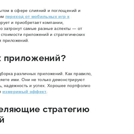
пытом в сфере слияний и поглощений и
том
переход от мобильных игр к
ирует и приобретает компании,
о затронут самые разные аспекты — от
 стоимости приложений и стратегических
ля приложений.
х приложений?
орка различных приложений. Как правило,
ляете ими. Они не только демонстрируют
ть, надежность и успех. Хорошее портфолио
 и
измеримый эффект
.
еляющие стратегию
й