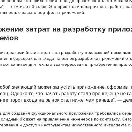
чае небольшого приложения гораздо проще понять его механик
ы”, — отмечает Эвелин. Эта простота и прозрачность работы 
тивностью вашего портфеля приложений.
жение затрат на разработку прило
емов
ите, какими были затраты на разработку приложений несколько 
ния в барьерах для входа на рынок разработки приложений от
кают капитал для тех, кто заинтересован в приобретении прило
юбой желающий может запустить приложение, оформив по
сяц. Однако то, что начать работу стало проще, еще не г
нее порог входа на рынок стал ниже, чем раньше”, — де
 для создания функционального приложения требовались серьё
солидный бюджет на привлечение инженеров по контракту. Сего
терпения и доступ к инструментам искусственного интеллекта 