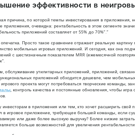
ышение эффективности в неигров
ая причина, по которой темпы инвестирования в приложения, не
е приложения, очевидна: рентабельность в этом сегменте знач
бельность приложений составляет от 55% до 70%”.”
 опечатка. Просто такое сравнение отражает реальную картину 
нство мобильных игровых приложений. И сегодня, как она подче
ений с шестизначным показателем MRR (ежемесячной повторяющ
к”.
м, обслуживание утилитарных приложений, приложений, связанн
нкциональных приложений обходится дешевле, чем мобильных 
 игрового проекта могут потребоваться творческие команды, з
иалы
, контроль качества и постоянные обновления, чтобы игра 
ков.
 инвесторам в приложения или тем, кто хочет расширить свой 
л в игровое приложение, требующее большей команды, если су
авимую или даже более высокую выручку? Более низкие затраты
является больше возможностей для увеличения рентабельност