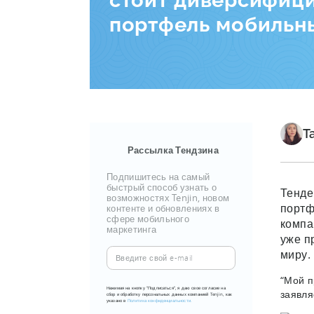
стоит диверсифици
портфель мобильн
Т
Рассылка Тендзина
Подпишитесь на самый
быстрый способ узнать о
Тенде
возможностях Tenjin, новом
портф
контенте и обновлениях в
сфере мобильного
компа
маркетинга
уже п
Введите
миру.
свой
“Мой п
e-
Нажимая на кнопку "Подписаться", я даю свое согласие на
заявля
сбор и обработку персональных данных компанией Tenjin, как
mail
указано в
Политика конфиденциальности.