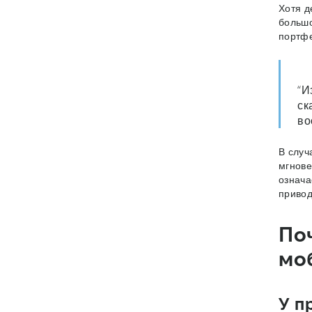
Хотя д
большо
портф
“И
ск
во
В случ
мгнове
означа
привод
По
мо
У п