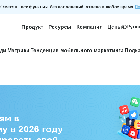
По
200/месяц - все функции, без дополнений, отмена в любое время.
Русс
Продукт
Ресурсы
Компания
Цены
ади
Метрики
Тенденции мобильного маркетинга
Подк
ям в
у в 2026 году