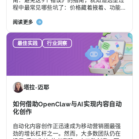
南：避免这9个错误》的指南，就知道选型过
转
程中最常见哪些坑了：价格藏着掖着、功能
换
层层加锁、签完合同才知道支持分三六九
限
关
等、平台默认你有技术团队等等。
阅读更多
制，
于
以
2026
及
最佳实践
行业洞察
年
您
最
真
佳
正
AppsFlyer
需
替
要
代
的
塔拉-迈耶
方
是
案：
什
Adjust、
如何借助OpenClaw与AI实现内容自动
么
Singular
化创作
与
自动化内容创作正迅速成为移动营销圈最强
Tenjin
劲的增长杠杆之一。然而，大多数团队仍在
对