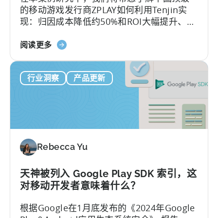
的移动游戏发行商ZPLAY如何利用Tenjin实
状
现：归因成本降低约50%和ROI大幅提升、
况
ZPLAY成立于北京，是一家知名全球的移动游
关
戏发行商，旗下的产品在全球范围内下载量
阅读更多
于
超过数百万次。
《中
行业洞察
产品更新
国
顶
级
移
动
出
Rebecca Yu
版
商
如
天神被列入 Google Play SDK 索引，这
何
对移动开发者意味着什么？
打
根据Google在1月底发布的《2024年Google
入