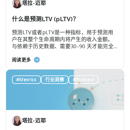
塔拉-迈耶
类
型
如
什么是预测LTV (pLTV)？
何
预测LTV或者pLTV是一种指标，用于预测用
影
户在其整个生命周期内将产生的收入金额。
响
与依赖于历史数据、需要30–90 天才能完全
增
展现的传统 LTV 不同，LTV 预测（pLTV）能
长
关
够在数小时内提供可操作的预测。
阅读更多
于
什
#Metrics
行业洞察
#Podcast
么
是
LTV
预
测
（pLTV）？
塔拉-迈耶