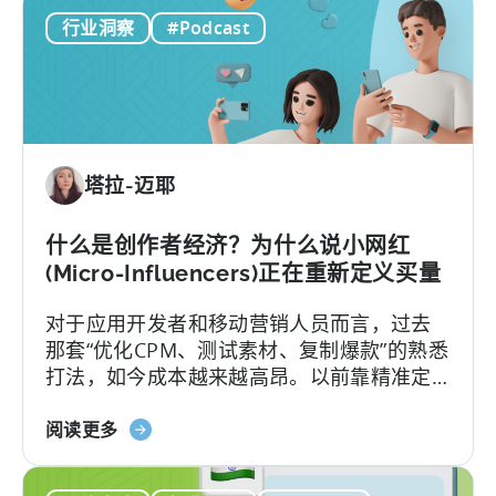
《从
与
行业洞察
#Podcast
游
创
戏
意》
到
应
用
投
塔拉-迈耶
资：
为
何
什么是创作者经济？为什么说小网红
应
(Micro-Influencers)正在重新定义买量
在
对于应用开发者和移动营销人员而言，过去
2026
那套“优化CPM、测试素材、复制爆款”的熟悉
年
打法，如今成本越来越高昂。以前靠精准定
实
位和竞价就能预测效果的"科学"，如今变成了
现
关
新学问：怎么抓住并留住用户的注意力。
阅读更多
移
于
动
《什
应