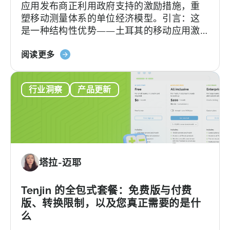
应用发布商正利用政府支持的激励措施，重
的
塑移动测量体系的单位经济模型。引言：这
申
是一种结构性优势——土耳其的移动应用激
请
励计划已悄然成为全球应用开发者可利用的
检
关
最重要且不稀释股权的融资框架之一。 该政
阅读更多
查
于
府激励计划是一个结构完善、资金充裕的政
清
《土
府体系，可报销50–70%的...
单
行业洞察
产品更新
耳
其
移
动
应
用
塔拉-迈耶
激
励
计
Tenjin 的全包式套餐：免费版与付费
划
版、转换限制，以及您真正需要的是什
指
么
南