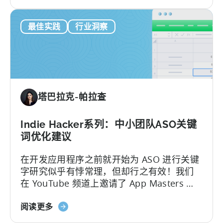
于
中，Christopher和App Masters的创始人
人
移
Steve P.Young在节目中解答了以上问题并讨
工
最佳实践
行业洞察
动
论了他们在优化广告计划方面的经验和策
智
营
略。
能
销
可
分
以
析
帮
101：
助
塔巴拉克-帕拉查
如
决
何
定
为
Indie Hacker系列：中小团队ASO关键
UA
词优化建议
选
在开发应用程序之前就开始为 ASO 进行关键
择
字研究似乎有悖常理，但却行之有效！我们
正
在 YouTube 频道上邀请了 App Masters 和
确
Indie App Santa 的首席执行官 Steve P.
的
关
Young，他解释了这一策略是如何运作的。史
阅读更多
指
于
蒂夫深入探讨了以下 ASO 宝典：这与小型开
标