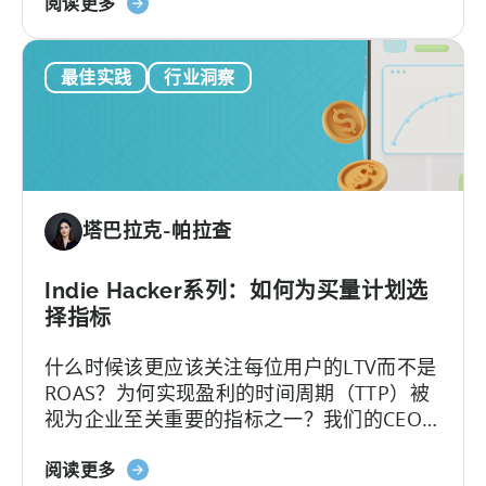
关
其主要盈利模式的开发团队而言，增加应用
阅读更多
于
内广告（IAA）是一项有难度的工作，因为一
"您
旦操作不当，很可能会导致付费用户大量流
最佳实践
行业洞察
应
失。
该
在
移
动
应
塔巴拉克-帕拉查
用
程
序
Indie Hacker系列：如何为买量计划选
中
择指标
显
什么时候该更应该关注每位用户的LTV而不是
示
ROAS？为何实现盈利的时间周期（TTP）被
多
视为企业至关重要的指标之一？我们的CEO
少
兼联合创始人Christopher Farm近期受邀参
广
关
加了App Masters的播客节目。在这期博客
阅读更多
告？