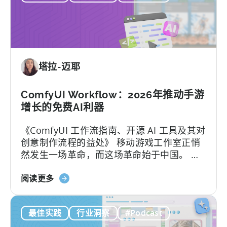
在
动
印
端
度
用
移
户
动
获
塔拉-迈耶
游
取》
戏
市
ComfyUI Workflow：2026年推动手游
场
增长的免费AI利器
取
《ComfyUI 工作流指南、开源 AI 工具及其对
得
创意制作流程的益处》 移动游戏工作室正悄
成
然发生一场革命，而这场革命始于中国。 当
功：
地团队通过利用开源AI工具，在不增加人手的
移
关
情况下将用户获取（UA）规模扩大了10倍。
阅读更多
动
于
这些能够快速扩展的团队正在测试数百个广
应
ComfyUI
告创意…….
用
最佳实践
行业洞察
#Podcast
工
本
作