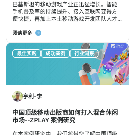
巴基斯坦的移动游戏产业正迅猛增长。智能
花
告
手机普及率的持续提升、接入互联网变得方
广
便快捷，再加上本土移动游戏开发团队人才
告
辈出，都为巴基斯坦手游行业的发展注入了
和
关
强劲动力。根据Bloom Pakistan发布的最新
阅读更多
最
于
报告，到2026年，巴基斯坦游戏玩家人数预
佳
《天
计将攀升至5090万。如此庞大的玩家规模将
创
最佳实践
成功案例
行业洞察
神：
有力推动巴基斯坦地区的游戏社群蓬勃发
意
2025
展，预计2026年巴基斯坦手游市场收入将突
实
年
破800万美元。随着全球对新兴游戏市场的兴
践
巴
趣持续上升，巴基斯坦也正积极布局，计划
基
在南亚游戏生态系统中占据重要地位。
斯
亨利-李
坦
的
移
中国顶级移动出版商如何打入混合休闲
动
市场--ZPLAY 案例研究
游
在本案例研究中，我们将带您了解中国顶级
戏