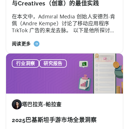
销：
与Creatives（创意）的最佳实践
ASO
在本文中，Admiral Media 创始人安德烈-肯
关
佩（Andre Kempe）讨论了移动应用程序
键
TikTok 广告的来龙去脉。 以下是他所探讨的
字
内容：-TikTok广告与
研
关
Meta（Facebook/Instagram）广告有何不
阅读更多
究
于
同？
与
移
窥
行业洞察
研究报告
动
探
应
竞
用
争
程
对
序
手
的
在
塔巴拉克-帕拉查
TikTok
Meta
广
上
告：
2025巴基斯坦手游市场全景洞察
的
火
广