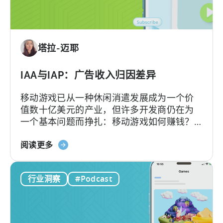
广
告
创
意：
塔拉-迈耶
现
在
就
IAA与IAP：广告收入归因差异
采
移动游戏已从一种休闲消遣发展成为一个价
用
值数十亿美元的产业，但许多开发商仍在为
AI
一个基本问题而挣扎：移动游戏如何赚钱？
工
答案在于了解两种关键的货币化模式：应用
作
关
内广告和应用内购买，即 IAA 和 IAP，并能有
阅读更多
流
于
效地利用它们。...
的
IAA
10
行业洞察
#Podcast
和
个
IAP：
理
广
由
告