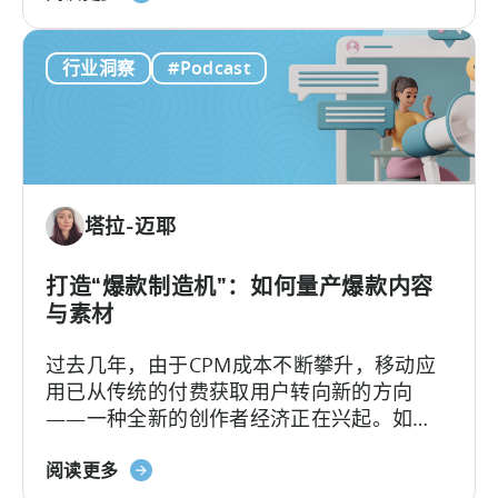
于
质素材"。
要
《移
了
行业洞察
#Podcast
动
解
营
的
销
内
人
容
员
如
塔拉-迈耶
何
进
行
打造“爆款制造机”：如何量产爆款内容
广
与素材
告
过去几年，由于CPM成本不断攀升，移动应
创
用已从传统的付费获取用户转向新的方向
意
——一种全新的创作者经济正在兴起。如
测
今，内容制作相较以往更像是一个工业化的
试》
关
流水线工程，通过系统化的运作、自动化工
阅读更多
于