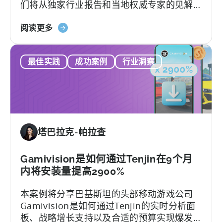
们将从独家行业报告和当地权威专家的见解
动
中，探讨推动这一显著增长的因素以及巴西
开
关
游戏市场的独特性。
阅读更多
发
于
者
《2025
意
最佳实践
成功案例
行业洞察
年
味
巴
着
西
什
移
么？
动
游
塔巴拉克-帕拉查
戏
状
况》：
Gamivision是如何通过Tenjin在9个月
数
内将安装量提高2900%
据、
本案例将分享巴基斯坦的头部移动游戏公司
趋
Gamivision是如何通过Tenjin的实时分析面
势
板、战略增长支持以及合适的预算实现爆发
和