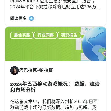
Play&Android应用生态系统安全》 报告 ，
混
2024年平台下架或移除的违规应用达236万
合
款，封禁了15.8万个开发者账号，整治力度
休
关
较2023年的228万款下架量有所增加。 面对
阅读更多
闲
于
日益严格的审核环境，开发者如何应对这一
市
天
合规压力？
场-
最佳实践
行业洞察
研究报告
神
-
被
ZPLAY
列
案
入
例
Google
研
Play
究
塔巴拉克-帕拉查
SDK
索
引-
2025年巴西移动游戏概况： 数据、趋势
-
和市场分析
这
在这篇文章中，我们将深入剖析2025年巴西
对
移动游戏市场的最新数据、趋势与见解。我
移