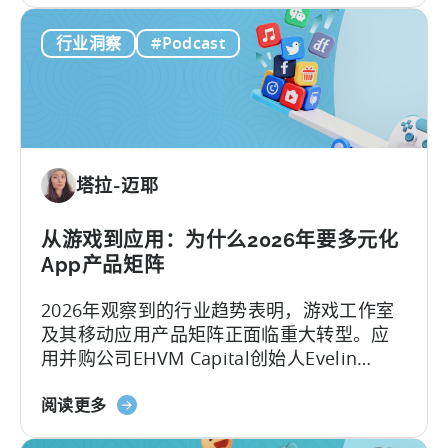
作流、无数次的迭代以及按需优化来完成。
《打
行业洞察
#Podcast
造
病
毒
式
内
容
塔拉-迈耶
机
器：
如
从游戏到应用：为什么2026年要多元化
何
App产品矩阵
制
2026年观察到的行业趋势表明，游戏工作室
作
及其移动应用产品矩阵正面临重大转型。应
病
用并购公司EHVM Capital创始人Evelin
毒
Herrera指出，一场全球范围内的 应用产品矩
式
关
阵 重构已全面展开。
阅读更多
内
于
容