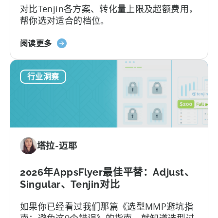
对比Tenjin各方案、转化量上限及超额费用，
（2026）》
帮你选对适合的档位。
关
阅读更多
于
Tenjin
行业洞察
的
全
包
套
餐：
免
塔拉-迈耶
费
版
与
2026年AppsFlyer最佳平替：Adjust、
付
Singular、Tenjin对比
费
如果你已经看过我们那篇《选型MMP避坑指
版、