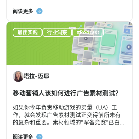
最易被误解的专业术语。Ashley在谷歌工作
自
关
近十年，其中六年领导应用广告销售团队
阅读更多
动
于
——她深谙谷歌广告产品的底层逻辑架构，
化
谷
又清楚其在真实投放中的效果，将在本文为
内
最佳实践
行业洞察
#Podcast
歌
我们带来双视角解读。
容
ODM
创
和
作
ICM
的
解
塔拉-迈耶
读：
2026
年
移动营销人该如何进行广告素材测试？
应
如果你今年负责移动游戏的买量（UA）工
用
作，就会发现广告素材测试正变得前所未有
广
的复杂和重要。素材领域的"军备竞赛"已白热
告
化，如今的核心问题不再是"能否产出足够的
主
关
素材"，而是"能否有效测试并筛选出真正的优
阅读更多
需