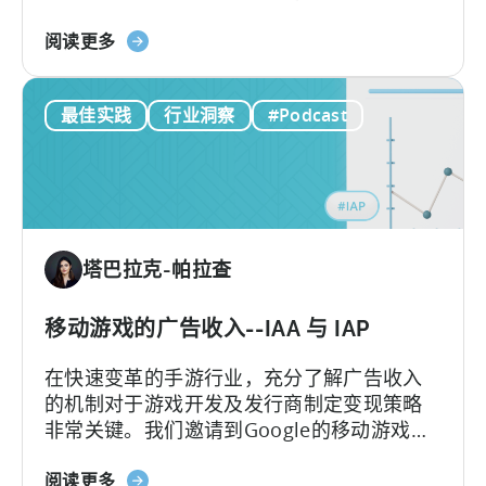
性增长。
市
关
阅读更多
场
于
分
巴
析
最佳实践
行业洞察
#Podcast
基
斯
坦
移
动
游
塔巴拉克-帕拉查
戏
工
作
移动游戏的广告收入--IAA 与 IAP
室
在快速变革的手游行业，充分了解广告收入
如
的机制对于游戏开发及发行商制定变现策略
何
非常关键。我们邀请到Google的移动游戏和
通
应用负责人Mariusz Gąsiewski一同探讨手游
过
关
收入的最新数据和趋势。
阅读更多
天