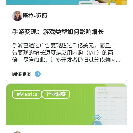
收
入
塔拉-迈耶
分
配
的
手游变现：游戏类型如何影响增长
差
手游已通过广告变现超过千亿美元，而且广
异
告变现的增长速度是应用内购（IAP）的两
倍。尽管如此，许多开发者仍旧过分依赖内
购变现，从而错失了大量潜在收益。
关
阅读更多
于
移
#Metrics
行业洞察
动
游
戏
货
币
化：