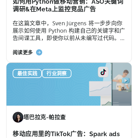
解
如何用Python做移动营销：ASO关键词
决
调研&在Meta上监控竞品广告
4
在这篇文章中，Sven Jürgens 将一步步向你
个
展示如何使用 Python 构建自己的关键字和广
难
告间谍工具，即使你以前从未编写过代码。
题
以下是本篇文章的内容：让您的应用在拥挤
关
的应用商店中引起注意或投放有效的广告需
阅读更多
于
要的不仅仅是运气。幸运的是，有了 Python
如
这样的工具...
最佳实践
行业洞察
何
使
用
Python
进
行
塔巴拉克-帕拉查
移
动
营
移动应用里的TikTok广告：Spark ads