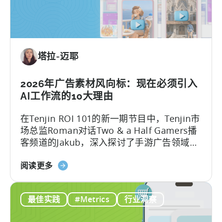
地
流
化
程：
策
2026
略》
年
塔拉-迈耶
助
力
移
2026年广告素材风向标：现在必须引入
动
AI工作流的10大理由
游
在Tenjin ROI 101的新一期节目中，Tenjin市
戏
场总监Roman对话Two & a Half Gamers播
发
客频道的Jakub，深入探讨了手游广告领域的
展
巨变。
的
关
阅读更多
免
于
费
2026
AI
最佳实践
#Metrics
行业洞察
年
工
的
具