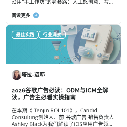
沿用“手工作坊”的老套路：人工憋创意、写脚
比
本、剪辑，再挨个平台分发，疲于应对不断
关
加速的内容更新节奏。
阅读更多
于
如
最佳实践
行业洞察
何
在
移
动
营
销
塔拉-迈耶
中
利
用
2026谷歌广告必读：ODM与ICM全解
OpenClaw
读，广告主必看实操指南
和
在本期《 Tenjin ROI 101》，Candid
AI
Consulting创始人、前 谷歌广告 销售负责人
实
Ashley Black为我们解读了iOS应用广告领域
现