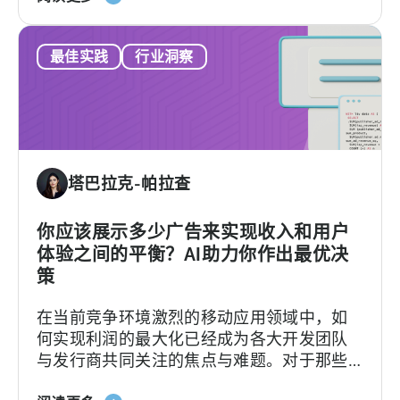
于
神
移
在
最佳实践
行业洞察
动
9
游
个
戏
月
中
内
的
将
广
安
塔巴拉克-帕拉查
告
装
收
量
入-
你应该展示多少广告来实现收入和用户
提
-
体验之间的平衡？AI助力你作出最优决
高
IAA
2900%
策
与
在当前竞争环境激烈的移动应用领域中，如
IAP
何实现利润的最大化已经成为各大开发团队
与发行商共同关注的焦点与难题。对于那些
选择将应用内购买（IAP）或者订阅服务作为