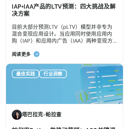
IAP+IAA产品的LTV预测：四大挑战及解
决方案
目前大部分预测LTV（pLTV）模型并非专为
混合变现应用设计。当应用同时使用应用内
购（IAP）和应用内广告（IAA）两种变现方
式时，用户行为会变得复杂。传统的LTV模型
关
难以应对，多数pLTV指标也同样无法节省成
阅读更多
于
本、深度洞察。
混
最佳实践
行业洞察
合
货
币
化
的
预
塔巴拉克-帕拉查
测
LTV：