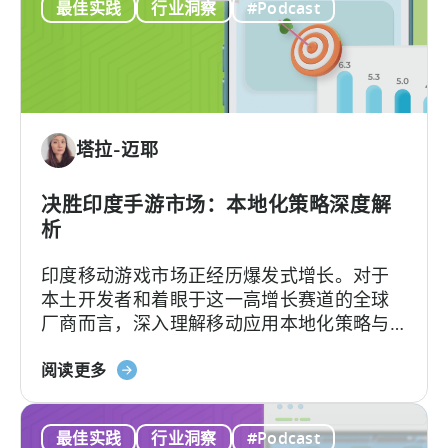
最佳实践
行业洞察
#Podcast
么
用
是
投
创
资
作
组
者
合
经
多
塔拉-迈耶
济？
元
为
化》
何
决胜印度手游市场：本地化策略深度解
微
析
网
印度移动游戏市场正经历爆发式增长。对于
红
本土开发者和着眼于这一高增长赛道的全球
正
厂商而言，深入理解移动应用本地化策略与
在
用户行为洞察，是成功突围的关键。
重
关
阅读更多
新
于
定
《如
义
最佳实践
行业洞察
#Podcast
何
移