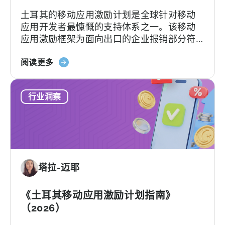
土耳其的移动应用激励计划是全球针对移动
应用开发者最慷慨的支持体系之一。该移动
应用激励框架为面向出口的企业报销部分符
合条件的广告费、平台佣金、软件费用及市
关
场准入费用，具体支持力度和上限因类别及
阅读更多
于
项目轨道而异。[1][4][5][6] 对于合适的…….
土
行业洞察
耳
其
移
动
应
用
塔拉-迈耶
激
励
计
《土耳其移动应用激励计划指南》
划：
（2026）
您